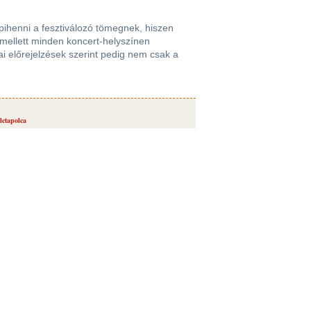
ápihenni a fesztiválozó tömegnek, hiszen
mellett minden koncert-helyszínen
iai előrejelzések szerint pedig nem csak a
lctapolca