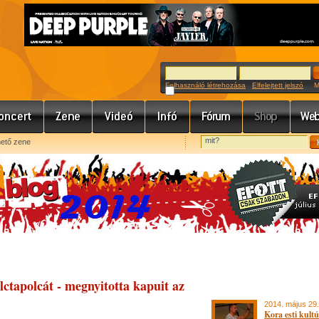
Felhasználó létrehozása
Elfelejtett jelszó
Meg
hető zene
lctapolcát - megnyitotta kapuit az
2014. május 29.
Kora esti kultú