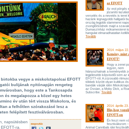
az EFOTT
Az esti pörgés e
józanító lazulás
verselés és a nevetés is teret
hazánk legnagyobb hallgatói bul
ország legjobb slammerei napo
zsonglőrködnek majd a szavak
Dumaszínház mókamesterei is 
hangulat elmaradhatatlan kellék
Tovább
2014. május 22.
Kemény, mint 
EFOTT!
Hogy a zenei pal
legyen, nem
hiányozhatnak a keményebb z
legjelesebb képviselői sem az i
EFOTT-ról. A zúzosabb ritmuso
 birtokba vegye a miskolctapolcai EFOTT
többek között olyan kultikus és 
lgatói bulijának nyitónapján rengeteg
bandák várják idén Miskolctapo
az Ossian, a Moby Dick, a Roa
yetemvárosban, hogy este a Tankcsapda
Subscribe.
Tovább
on és megalapozza a közel egy hetes
rminc év után tért vissza Miskolcra, és
2014. április 23.
tan a felhőtlen szórakozásé lesz a
Hip-hop vonula
eten felépített fesztiválvárosban.
EFOTT-on
Én feszt nem v
an, napsütésben
megosztás
fesztiválozom –
az EFOTT-ra.
Animal Cannibals idei fesztivá