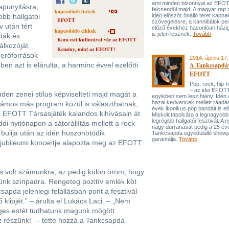
ami minden bizonnyal az EFOT
apunyitásra,
felcsendül majd. A magyar rap 
kapcsolódó linkek
obb hallgatói
idén először önálló teret kapna
EFOTT
szövegelésre, a kannibálok pe
v után tért
előző évekhez hasonlóan házi
kapcsolódó cikkek
is jelen lesznek.
Tovább
ták és
Kora esti kultúrával vár az EFOTT
álkozóját
Kemény, mint az EFOTT!
 erőforrások
2014. április 17.
en azt is elárulta, a harminc évvel ezelőtti
A Tankcsapdáv
EFOTT
Pop, rock, hip-h
– az idei EFOT
en zenei stílus képviselteti majd magát a
egyikben sem lesz hiány. Idén 
hazai kedvencek mellett ráadá
 számos más program közül is választhatnak,
évek ikonikus pop bandáit is e
az EFOTT Társasjáték kalandos kihívásain át
Miskolctapolcára a legnagyobb
legrégibb hallgatói fesztivál. A 
i nyitónapon a sátorállítás mellett a rock
nagy durranását pedig a 25 év
 bulija után az idén huszonötödik
Tankcsapda egyedülálló showj
garantálja.
Tovább
 jubileumi koncertje alapozta meg az EFOTT
s volt számunkra, az pedig külön öröm, hogy
ünk színpadra. Rengeteg pozitív emlék köt
apda jelenlegi felállásban pont a fesztivál
ő klipjét.” – árulta el Lukács Laci. – „Nem
eges estét tudhatunk magunk mögött.
z részünk!” – tette hozzá a Tankcsapda