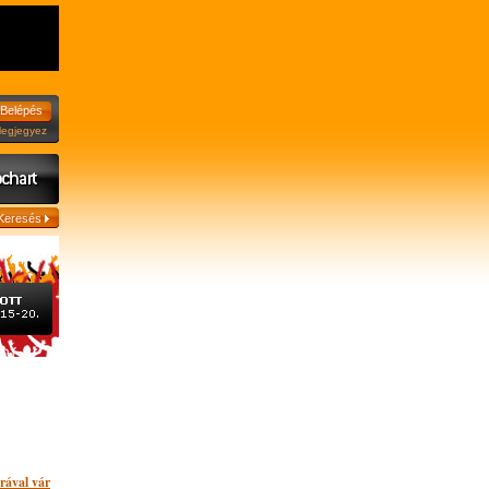
jegyez
rával vár