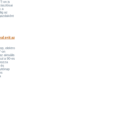
T-on is
zászlósai
k a
dig az
gazdaként
al nyit az
op, elektro
T-on
az aktuális
sul a 90-es
lhozza
 és
nyitónap
es
a