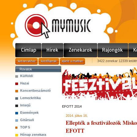
3422 zenekar 12339 letölt
Rovatok
Külföldi
Hazai
Koncertbeszámoló
Lemezkritika
Interjú
EFOTT 2014
Események
2014. július 16.
Gitársuli
Ellepték a fesztiválozók Misko
TOP 5
EFOTT
Hónap zenekara