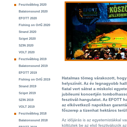
Fesztiválblog 2020
Balatonsound 2020
EFOTT 2020
Fishing on Orfű 2020
Strand 2020
Sziget 2020
SZIN 2020
VOLT 2020
Fesztiválblog 2019
Balatonsound 2019
EFOTT 2019
Hatalmas tömeg várakozott, hogy
Fishing on Orfű 2019
helyszínét. Az év legnagyobb hal
Strand 2019
fiatal vert sátrat a miskolci eg
Sziget 2019
jubileumi koncertjén tombolhass
fesztivál-hangulatot. Az EFOTT ha
SZIN 2019
az elkövetkező napokban garantál
VOLT 2019
főszerep a tizenhat hektáros terül
Fesztiválblog 2018
Az időjárás is az egyetemistákkal v
Balatonsound 2018
költöztek be az első fesztiválozók 