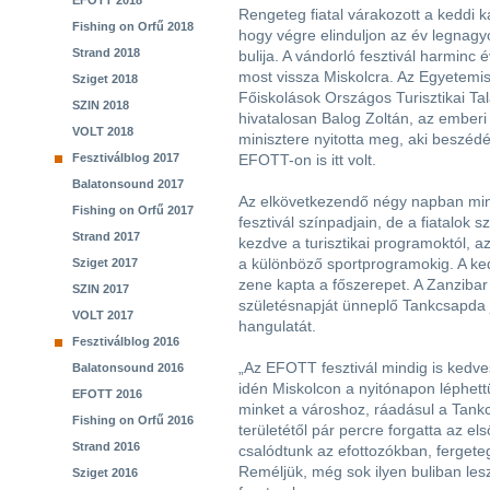
EFOTT 2018
Rengeteg fiatal várakozott a keddi k
Fishing on Orfű 2018
hogy végre elinduljon az év legnagy
Strand 2018
bulija. A vándorló fesztivál harminc é
most vissza Miskolcra. Az Egyetemis
Sziget 2018
Főiskolások Országos Turisztikai Tal
SZIN 2018
hivatalosan Balog Zoltán, az emberi
VOLT 2018
minisztere nyitotta meg, aki beszédéb
Fesztiválblog 2017
EFOTT-on is itt volt.
Balatonsound 2017
Az elkövetkezendő négy napban mind
Fishing on Orfű 2017
fesztivál színpadjain, de a fiatalok
Strand 2017
kezdve a turisztikai programoktól, 
a különböző sportprogramokig. A kedd
Sziget 2017
zene kapta a főszerepet. A Zanzibar
SZIN 2017
születésnapját ünneplő Tankcsapda
VOLT 2017
hangulatát.
Fesztiválblog 2016
„Az EFOTT fesztivál mindig is kedve
Balatonsound 2016
idén Miskolcon a nyitónapon léphett
EFOTT 2016
minket a városhoz, ráadásul a Tankcs
Fishing on Orfű 2016
területétől pár percre forgatta az els
Strand 2016
csalódtunk az efottozókban, ferget
Reméljük, még sok ilyen buliban les
Sziget 2016