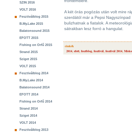
frontembere.
SZIN 2016
VOLT 2016
A két órás pogózás után volt mire r
Fesztiválblog 2015
szerdától már a Pepsi Nagyszínpad 
bulizhatnak a fiatalok. A meteorológ
B.My.Lake 2015
sátrakban lesz forró a hangulat.
Balatonsound 2015
EFOTT 2015
Fishing on Orfű 2015
cimkék
2014
,
efott
,
fesztblog
,
fesztivál
,
fesztivál 2014
,
Misko
Strand 2015
Sziget 2015
VOLT 2015
Fesztiválblog 2014
B.My.Lake 2014
Balatonsound 2014
EFOTT 2014
Fishing on Orfű 2014
Strand 2014
Sziget 2014
VOLT 2014
Fesztiválblog 2013