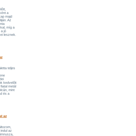
lőtt,
ként a
 kap majd
iján. Az
nta
kal, míg a
a jó
ei lesznek.
az
etta teljes
ene
dei
k kedvelőit
fiatal metál
lcán, mint
d és a
t az
áltozom,
 indul az
lhimnusza,