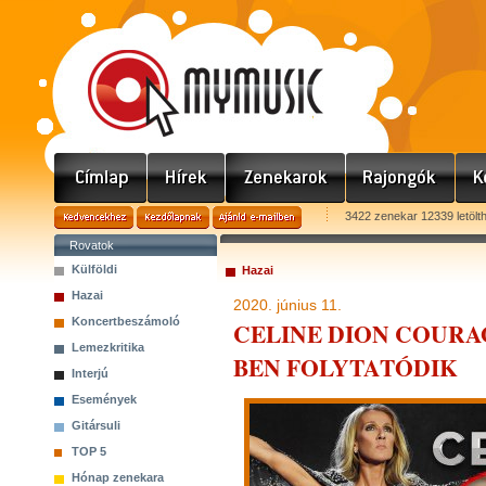
3422 zenekar 12339 letölt
Rovatok
Külföldi
Hazai
Hazai
2020. június 11.
Koncertbeszámoló
CELINE DION COURA
Lemezkritika
BEN FOLYTATÓDIK
Interjú
Események
Gitársuli
TOP 5
Hónap zenekara