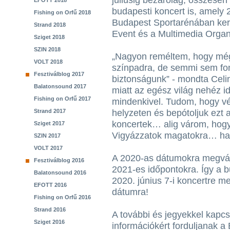
júliusig bezárólag, összesen
EFOTT 2018
budapesti koncert is, amely
Fishing on Orfű 2018
Budapest Sportarénában ke
Strand 2018
Event és a Multimedia Organ
Sziget 2018
SZIN 2018
„Nagyon reméltem, hogy még
VOLT 2018
színpadra, de semmi sem fo
Fesztiválblog 2017
biztonságunk” - mondta Celi
Balatonsound 2017
miatt az egész világ nehéz i
Fishing on Orfű 2017
mindenkivel. Tudom, hogy vég
Strand 2017
helyzeten és bepótoljuk ezt a
koncertek… alig várom, hogy 
Sziget 2017
Vigyázzatok magatokra… ham
SZIN 2017
VOLT 2017
A 2020-as dátumokra megvásá
Fesztiválblog 2016
2021-es időpontokra. Így a b
Balatonsound 2016
2020. június 7-i koncertre m
EFOTT 2016
dátumra!
Fishing on Orfű 2016
Strand 2016
A további és jegyekkel kapcs
Sziget 2016
információkért forduljanak 