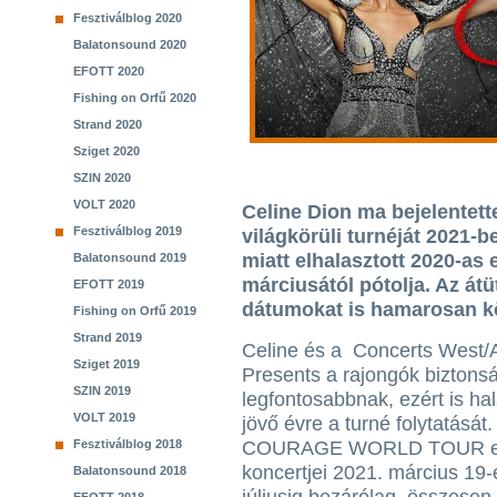
Fesztiválblog 2020
Balatonsound 2020
EFOTT 2020
Fishing on Orfű 2020
Strand 2020
Sziget 2020
SZIN 2020
VOLT 2020
Celine Dion ma bejelente
Fesztiválblog 2019
világkörüli turnéját 2021-b
miatt elhalasztott 2020-as
Balatonsound 2019
márciusától pótolja. Az át
EFOTT 2019
dátumokat is hamarosan kö
Fishing on Orfű 2019
Strand 2019
Celine és a Concerts West
Sziget 2019
Presents a rajongók biztonság
SZIN 2019
legfontosabbnak, ezért is hal
VOLT 2019
jövő évre a turné folytatását.
Fesztiválblog 2018
COURAGE WORLD TOUR eu
koncertjei 2021. március 19
Balatonsound 2018