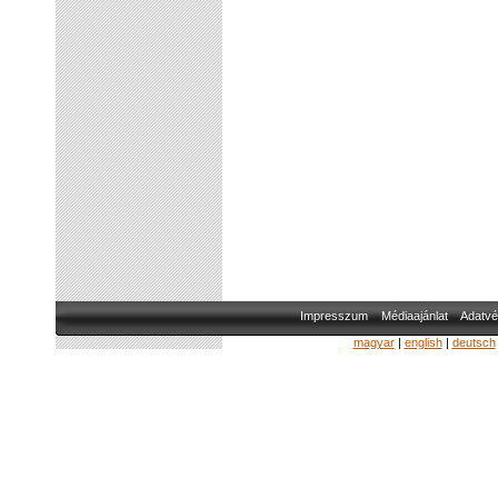
Impresszum
Médiaajánlat
Adatvé
magyar
|
english
|
deutsch