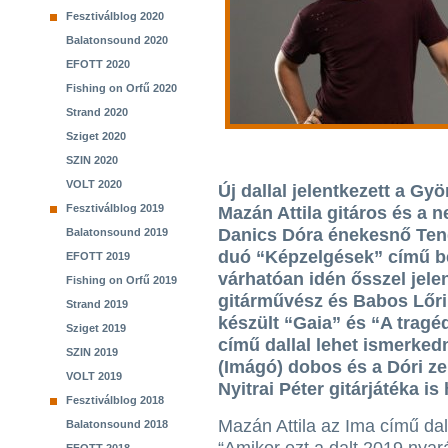
Fesztiválblog 2020
Balatonsound 2020
EFOTT 2020
Fishing on Orfű 2020
Strand 2020
Sziget 2020
SZIN 2020
VOLT 2020
Új dallal jelentkezett a G
Fesztiválblog 2019
Mazán Attila gitáros és a 
Danics Dóra énekesnő Teng
Balatonsound 2019
duó “Képzelgések” című 
EFOTT 2019
várhatóan idén ősszel jele
Fishing on Orfű 2019
gitárművész és Babos Lőr
Strand 2019
készült “Gaia” és “A tragé
Sziget 2019
című dallal lehet ismerke
SZIN 2019
(Imágó) dobos és a Dóri ze
VOLT 2019
Nyitrai Péter gitárjátéka is 
Fesztiválblog 2018
Mazán Attila az Ima című dal
Balatonsound 2018