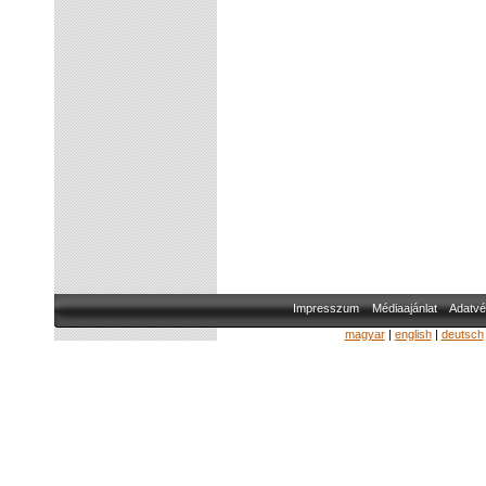
Impresszum
Médiaajánlat
Adatvé
magyar
|
english
|
deutsch