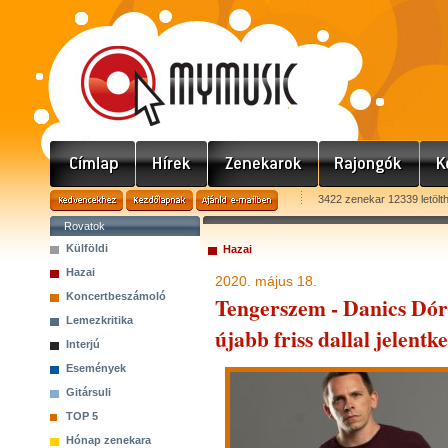
3422 zenekar 12339 letölt
Rovatok
Külföldi
Hazai
Hazai
2020. május 18.
Koncertbeszámoló
Tengerszem - Danics Dóra
Lemezkritika
újabb friss dallal jelentk
Interjú
Események
Gitársuli
TOP 5
Hónap zenekara