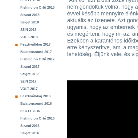
“Amikor ezt a dalt 2019 nyar
EFOTT 2018
nem gondoltuk volna, hogy a
Fishing on Orfű 2018
évvel később mennyire élénk
Strand 2018
aktuális az üzenete. Azt gon
Sziget 2018
ugyanis, hogy az embernek mu
SZIN 2018
és megérteni, hogy mi az, ami
VOLT 2018
Ezekben a karanténos időkbe
Fesztiválblog 2017
erre kényszerítve, ami a mag
Balatonsound 2017
lehetőség. Éljünk vele, és 
Fishing on Orfű 2017
Strand 2017
Sziget 2017
SZIN 2017
VOLT 2017
Fesztiválblog 2016
Balatonsound 2016
EFOTT 2016
Fishing on Orfű 2016
Strand 2016
Sziget 2016