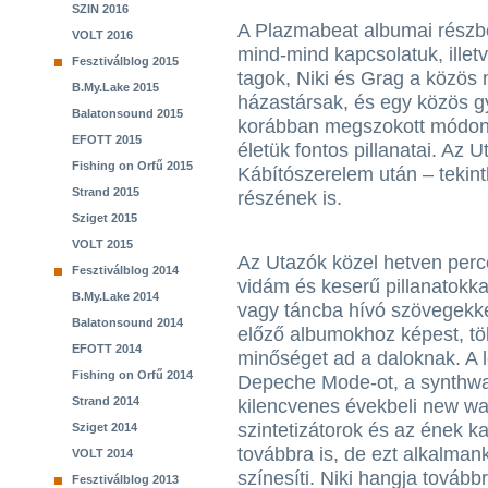
SZIN 2016
A Plazmabeat albumai részbe
VOLT 2016
mind-mind kapcsolatuk, illetv
Fesztiválblog 2015
tagok, Niki és Grag a közös 
B.My.Lake 2015
házastársak, és egy közös gy
Balatonsound 2015
korábban megszokott módon
EFOTT 2015
életük fontos pillanatai. Az 
Fishing on Orfű 2015
Kábítószerelem után – tekinth
Strand 2015
részének is.
Sziget 2015
VOLT 2015
Az Utazók közel hetven perce
Fesztiválblog 2014
vidám és keserű pillanatokka
B.My.Lake 2014
vagy táncba hívó szövegekke
Balatonsound 2014
előző albumokhoz képest, több
EFOTT 2014
minőséget ad a daloknak. A
Fishing on Orfű 2014
Depeche Mode-ot, a synthwa
Strand 2014
kilencvenes évekbeli new wa
szintetizátorok és az ének k
Sziget 2014
továbbra is, de ezt alkalman
VOLT 2014
színesíti. Niki hangja továb
Fesztiválblog 2013