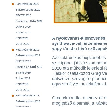
Fesztiválblog 2020
Balatonsound 2020
EFOTT 2020
Fishing on Orfű 2020
Strand 2020
Sziget 2020
A nyolcvanas-kilencvenes 
SZIN 2020
synthwave-vel, érzelmes é
VOLT 2020
vagy táncba hívó szövegek
Fesztiválblog 2019
Balatonsound 2019
Az elektronikus popzenét é
EFOTT 2019
szintipopot játszó szombathe
Fishing on Orfű 2019
2010 óta működik jelenlegi f
– ekkor csatlakozott Grag Ve
Strand 2019
dalszerző-szövegíró-produce
Sziget 2019
egyszemélyes projektjéhez L
SZIN 2019
VOLT 2019
Fesztiválblog 2018
Grag elmondta: a lemez öt évi
Balatonsound 2018
meg előző albumuk, a Kábít