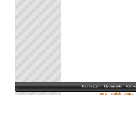
Impresszum
Médiaajánlat
Adatvé
magyar
|
english
|
deutsch