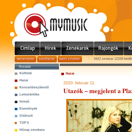
3422 zenekar 12339 letölt
Rovatok
Külföldi
Hazai
Hazai
2020. február 11.
Koncertbeszámoló
Utazók – megjelent a P
Lemezkritika
Interjú
Események
Gitársuli
TOP 5
Hónap zenekara