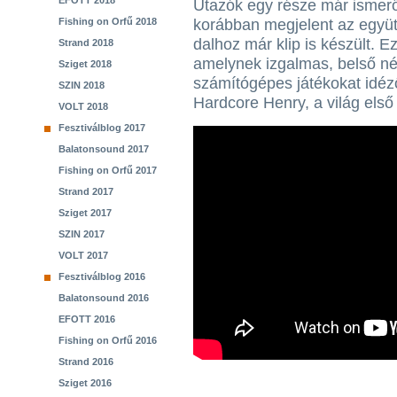
EFOTT 2018
Utazók egy része már ismerős
Fishing on Orfű 2018
korábban megjelent az együt
dalhoz már klip is készült. 
Strand 2018
amelynek izgalmas, belső néz
Sziget 2018
számítógépes játékokat idéző
SZIN 2018
Hardcore Henry, a világ első
VOLT 2018
Fesztiválblog 2017
Balatonsound 2017
Fishing on Orfű 2017
Strand 2017
Sziget 2017
SZIN 2017
VOLT 2017
Fesztiválblog 2016
Balatonsound 2016
EFOTT 2016
Fishing on Orfű 2016
Strand 2016
Sziget 2016