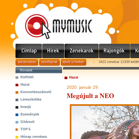
3422 zenekar 12339 letölt
Rovatok
Külföldi
Hazai
Hazai
2020. január 29.
Koncertbeszámoló
Megújult a NEO
Lemezkritika
Interjú
Események
Gitársuli
TOP 5
Hónap zenekara