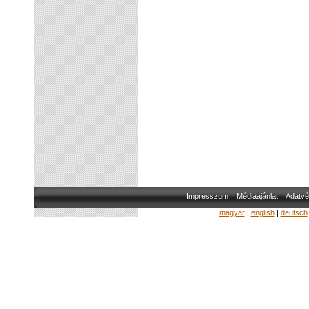
Impresszum
Médiaajánlat
Adatvé
magyar
|
english
|
deutsch