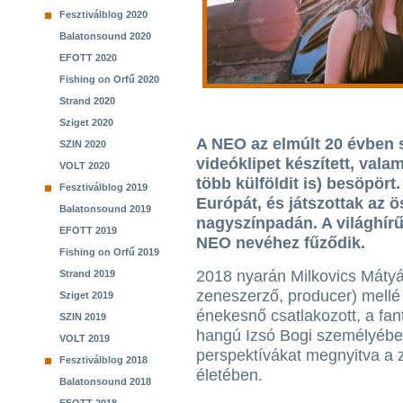
Fesztiválblog 2020
Balatonsound 2020
EFOTT 2020
Fishing on Orfű 2020
Strand 2020
Sziget 2020
A NEO az elmúlt 20 évben s
SZIN 2020
videóklipet készített, valam
VOLT 2020
több külföldit is) besöpört
Fesztiválblog 2019
Európát, és játszottak az 
Balatonsound 2019
nagyszínpadán. A világhírűv
EFOTT 2019
NEO nevéhez fűződik.
Fishing on Orfű 2019
2018 nyarán Milkovics Mátyás
Strand 2019
zeneszerző, producer) mellé 
Sziget 2019
énekesnő csatlakozott, a fan
SZIN 2019
hangú Izsó Bogi személyében
VOLT 2019
perspektívákat megnyitva a 
Fesztiválblog 2018
életében.
Balatonsound 2018