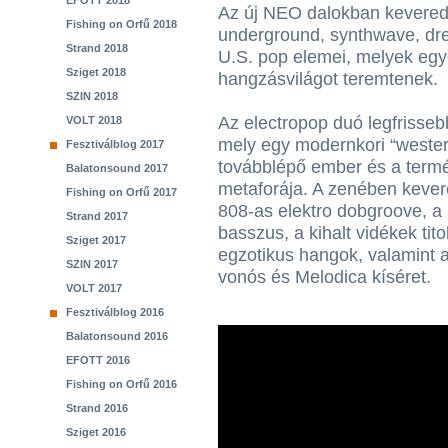
EFOTT 2018
Az új NEO dalokban kevered
Fishing on Orfű 2018
underground, synthwave, dr
Strand 2018
U.S. pop elemei, melyek eg
Sziget 2018
hangzásvilágot teremtenek.
SZIN 2018
Az electropop duó legfrisse
VOLT 2018
mely egy modernkori “western”
Fesztiválblog 2017
továbblépő ember és a term
Balatonsound 2017
metaforája. A zenében kevered
Fishing on Orfű 2017
808-as elektro dobgroove, a
Strand 2017
basszus, a kihalt vidékek tito
Sziget 2017
egzotikus hangok, valamint 
SZIN 2017
vonós és Melodica kíséret.
VOLT 2017
Fesztiválblog 2016
Balatonsound 2016
EFOTT 2016
Fishing on Orfű 2016
Strand 2016
Sziget 2016