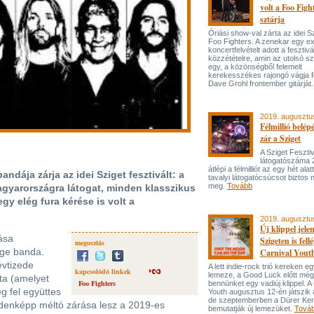
volt a Foo Figh
sztárja
Óriási show-val zárta az idei S
Foo Fighters. A zenekar egy ex
koncertfelvételt adott a fesztiv
közzétételre, amin az utolsó 
egy, a közönségből felemelt
kerekesszékes rajongó vágja f
Dave Grohl frontember gitárját
2019. augusztu
Félmillió belépé
zár a Sziget
A Sziget Fesztiv
látogatószáma 
átlépi a félmilliót az egy hét alat
dája zárja az idei Sziget fesztivált: a
tavalyi látogatócsúcsot biztos 
meg.
Tovább
agyarországra látogat, minden klasszikus
gy elég fura kérése is volt a
2019. augusztu
Új klippel jele
ása
Szigeten is fell
megosztás
nge banda.
Carnival Yout
vtizede
A lett indie-rock trió kereken eg
kapcsolódó linkek
lemeze, a Good Luck előtt még
ta (amelyet
Foo Fighters
bennünket egy vadiúj klippel. A
g fel együttes
Youth augusztus 12-én játszik 
de szeptemberben a Dürer Ker
ndenképp méltó zárása lesz a 2019-es
bemutatják új lemezüket.
Tová