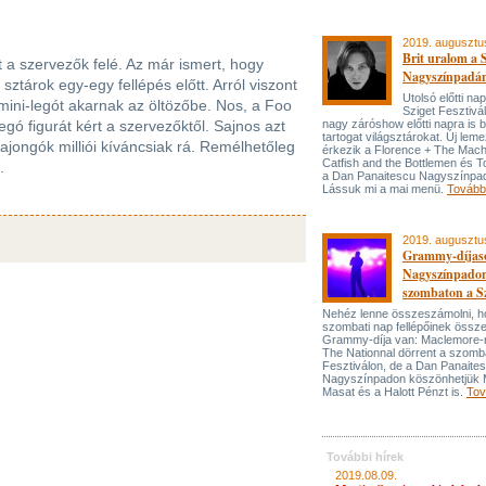
2019. augusztu
Brit uralom a S
 a szervezők felé. Az már ismert, hogy
Nagyszínpadá
sztárok egy-egy fellépés előtt. Arról viszont
Utolsó előtti na
ini-legót akarnak az öltözőbe. Nos, a Foo
Sziget Fesztivá
egó figurát kért a szervezőktől. Sajnos azt
nagy záróshow előtti napra is 
tartogat világsztárokat. Új lem
ajongók milliói kíváncsiak rá. Remélhetőleg
érkezik a Florence + The Mach
Catfish and the Bottlemen és T
.
a Dan Panaitescu Nagyszínpad
Lássuk mi a mai menü.
Tovább
2019. augusztu
Grammy-díjas
Nagyszínpado
szombaton a Sz
Nehéz lenne összeszámolni, h
szombati nap fellépőinek össz
Grammy-díja van: Maclemore-r
The Nationnal dörrent a szomba
Fesztiválon, de a Dan Panaite
Nagyszínpadon köszönhetjük 
Masat és a Halott Pénzt is.
Tov
További hírek
2019.08.09.