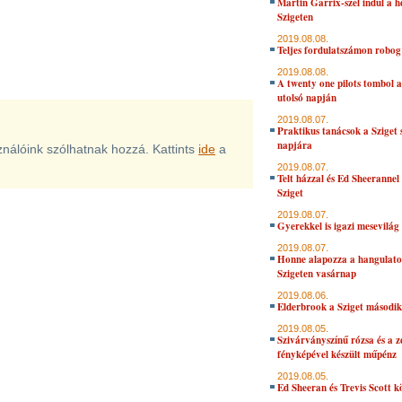
Martin Garrix-szel indul a h
Szigeten
2019.08.08.
Teljes fordulatszámon robog
2019.08.08.
A twenty one pilots tombol a
utolsó napján
2019.08.07.
Praktikus tanácsok a Sziget 
napjára
sználóink szólhatnak hozzá. Kattints
ide
a
2019.08.07.
Telt házzal és Ed Sheerannel 
Sziget
2019.08.07.
Gyerekkel is igazi mesevilág 
2019.08.07.
Honne alapozza a hangulato
Szigeten vasárnap
2019.08.06.
Elderbrook a Sziget másodi
2019.08.05.
Szivárványszínű rózsa és a 
fényképével készült műpénz
2019.08.05.
Ed Sheeran és Trevis Scott k