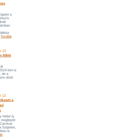
ters
zigetet a
kluzív
álnak
számban
öldhöz
.
Tovább
s 13.
s fölött
ál
2019-ben is
t, de a
nem dönti
s 12.
ntkezett a
épő
h
y héttel új
 meglepett
 Carnival
a Szigeten,
tben is
bb