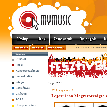
3422 zenekar 12339 letölt
Rovatok
Külföldi
Hazai
Koncertbeszámoló
Lemezkritika
Interjú
Sziget 2019
Események
2019. augusztus 2.
Gitársuli
Legozni jön Magyarországra a
TOP 5
Hónap zenekara