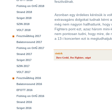
EFOTT 2018
fesztiválnak.
Fishing on Orfű 2018
Strand 2018
Azonban egy érdekes kérésük is volt
Sziget 2018
extravagáns dolgokat tudnak kérni a 
még nem nagyon hallhattunk, hogy m
SZIN 2018
Fighters pont ezt, azaz három mini-l
VOLT 2018
nem pontosan tudni, hogy mire, de r
Fesztiválblog 2017
a 13-i koncerten ezt is megtudhatjuk
Balatonsound 2017
Fishing on Orfű 2017
cimkék
Strand 2017
Dave Grohl
,
Foo Fighters
,
sziget
Sziget 2017
SZIN 2017
VOLT 2017
Fesztiválblog 2016
Balatonsound 2016
EFOTT 2016
Fishing on Orfű 2016
Strand 2016
Sziget 2016