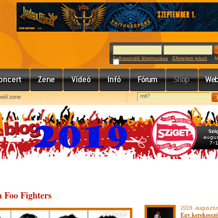
Felhasználó létrehozása
Elfelejtett jelszó
Meg
hető zene
 Foo Fighters
2019. augusztu
Egy kerekesszé