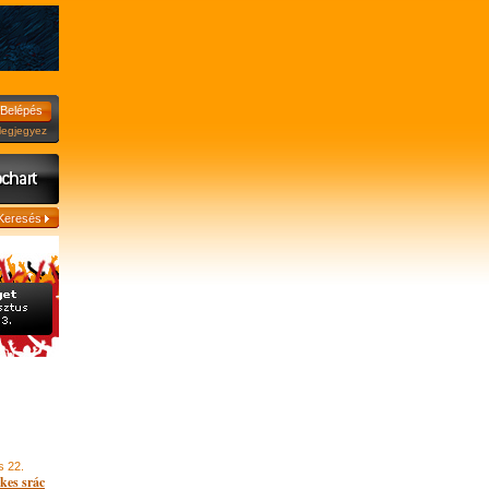
jegyez
s 22.
kes srác