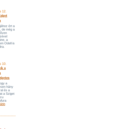
s 12.
ziget
n
pjához ért a
l, de még a
bőven
ezével
ine, a
om Odell is
ra.
s 10.
ok a
n
igeten
ogy a
esen hány
al és a
t a Sziget
scu
Mura
ább