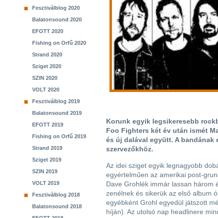
Fesztiválblog 2020
Balatonsound 2020
EFOTT 2020
Fishing on Orfű 2020
Strand 2020
Sziget 2020
SZIN 2020
VOLT 2020
Fesztiválblog 2019
Balatonsound 2019
Korunk egyik legsikeresebb rockban
EFOTT 2019
Foo Fighters két év után ismét M
Fishing on Orfű 2019
és új dalával együtt. A bandának e
Strand 2019
szervezőkhöz.
Sziget 2019
Az idei sziget egyik legnagyobb dob
SZIN 2019
egyértelműen az amerikai post-gru
VOLT 2019
Dave Grohlék immár lassan három é
zenélnek és sikerük az első album ó
Fesztiválblog 2018
egyébként Grohl egyedül játszott mé
Balatonsound 2018
híján). Az utolsó nap headlinere mi