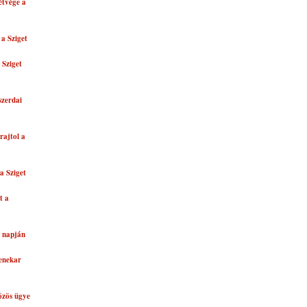
étvége a
 a Sziget
 Sziget
szerdai
rajtol a
a Sziget
t a
k napján
zenekar
özös ügye