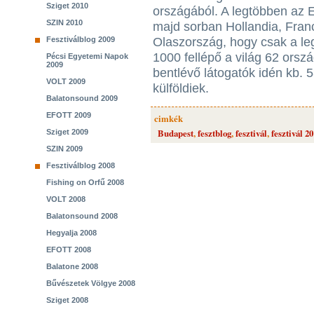
Sziget 2010
országából. A legtöbben az E
SZIN 2010
majd sorban Hollandia, Fran
Fesztiválblog 2009
Olaszország, hogy csak a le
1000 fellépő a világ 62 orsz
Pécsi Egyetemi Napok
2009
bentlévő látogatók idén kb.
VOLT 2009
külföldiek.
Balatonsound 2009
EFOTT 2009
cimkék
Budapest
,
fesztblog
,
fesztivál
,
fesztivál 2
Sziget 2009
SZIN 2009
Fesztiválblog 2008
Fishing on Orfű 2008
VOLT 2008
Balatonsound 2008
Hegyalja 2008
EFOTT 2008
Balatone 2008
Bűvészetek Völgye 2008
Sziget 2008