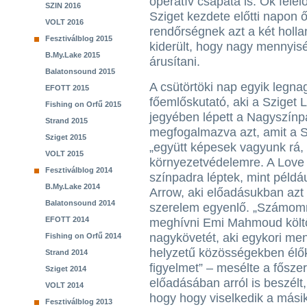
operatív csapata is. Ők felel
SZIN 2016
Sziget kezdete előtti napon ő
VOLT 2016
rendőrségnek azt a két hollan
Fesztiválblog 2015
kiderült, hogy nagy mennyis
B.My.Lake 2015
árusítani.
Balatonsound 2015
A csütörtöki nap egyik legna
EFOTT 2015
főemlőskutató, aki a Sziget
Fishing on Orfű 2015
jegyében lépett a Nagyszínp
Strand 2015
megfogalmazva azt, amit a Sz
Sziget 2015
„együtt képesek vagyunk rá, 
VOLT 2015
környezetvédelemre. A Love
Fesztiválblog 2014
színpadra léptek, mint példáu
B.My.Lake 2014
Arrow, aki előadásukban azt
Balatonsound 2014
szerelem egyenlő. „Számomra
EFOTT 2014
meghívni Emi Mahmoud költőt
nagykövetét, aki egykori men
Fishing on Orfű 2014
helyzetű közösségekben élők 
Strand 2014
figyelmet” – mesélte a fős
Sziget 2014
előadásában arról is beszél
VOLT 2014
hogy hogy viselkedik a mási
Fesztiválblog 2013