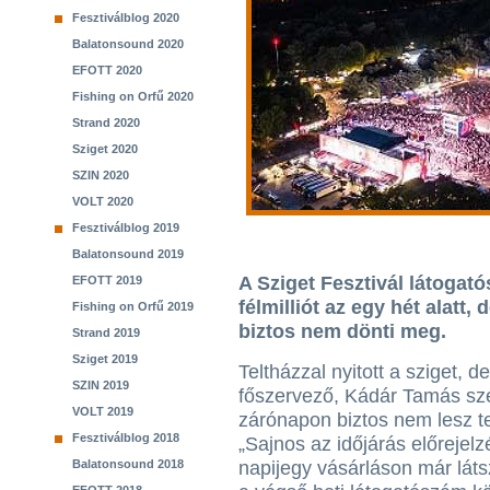
Fesztiválblog 2020
Balatonsound 2020
EFOTT 2020
Fishing on Orfű 2020
Strand 2020
Sziget 2020
SZIN 2020
VOLT 2020
Fesztiválblog 2019
Balatonsound 2019
A Sziget Fesztivál látogató
EFOTT 2019
félmilliót az egy hét alatt,
Fishing on Orfű 2019
biztos nem dönti meg.
Strand 2019
Sziget 2019
Teltházzal nyitott a sziget, d
SZIN 2019
főszervező, Kádár Tamás sze
VOLT 2019
zárónapon biztos nem lesz t
Fesztiválblog 2018
„Sajnos az időjárás előrejel
Balatonsound 2018
napijegy vásárláson már látsz