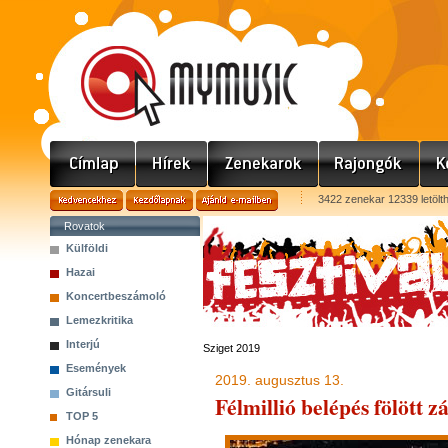
3422 zenekar 12339 letölt
Rovatok
Külföldi
Hazai
Koncertbeszámoló
Lemezkritika
Interjú
Sziget 2019
Események
2019. augusztus 13.
Gitársuli
Félmillió belépés fölött z
TOP 5
Hónap zenekara