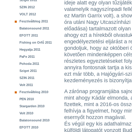
Sziget 2012
ideje alatt egy olyan tűziját
SZIN 2012
valamelyik nagyszínpadi fel
VOLT 2012
ez Martin Garrix volt), a sh
óra utáni Nagy Utcaszínházi 
Fesztiválblog 2011
előadása) tartalmazott olyan 
Balatonsound 2011
ahogy ezt a hírekből olvastu
EFOTT 2011
engedélyeztetési eljárást a
Fishing on Orfű 2011
gondoljuk, hogy az októberi
Hegyalja 2011
követően mindenképpen célsz
PaFe 2011
részletes egyeztetéseket foly
Pohoda 2011
annyira fontosnak tartja a kis
Sziget 2011
ezt már több, a Hajógyári-szi
SZIN 2011
kezdeményezés is bizonyítja
Volt 2011
A zárónap programjába sajnos
Fesztiválblog 2010
mint ahogy Kádár elmonda, a 
PEN 2010
fizettek, mint a 2016-os össz
Stargarden 2010
felhívja a figyelmet, hogy m
Volt 2010
esernyőt hozzon magával.
Balatonsound 2010
És végül egy kis adathalmaz
EFOTT 2010
külföldi látogatót vonzott Bu