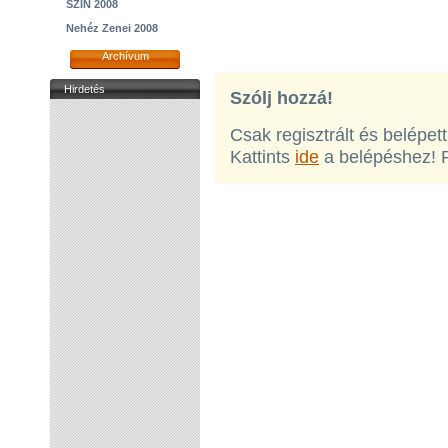
SZIN 2008
Nehéz Zenei 2008
Archívum
Hirdetés
Szólj hozzá!
Csak regisztrált és belépet
Kattints
ide
a belépéshez! 