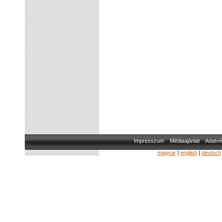
Impresszum
Médiaajánlat
Adatvé
magyar
|
english
|
deutsch