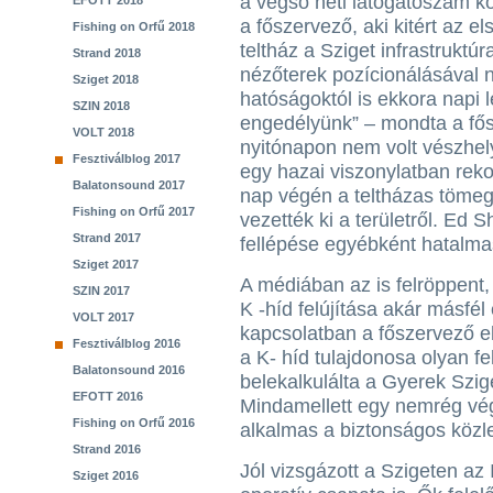
a végső heti látogatószám k
EFOTT 2018
a főszervező, aki kitért az el
Fishing on Orfű 2018
teltház a Sziget infrastruktúr
Strand 2018
nézőterek pozícionálásával n
Sziget 2018
hatóságoktól is ekkora napi 
SZIN 2018
engedélyünk” – mondta a fős
VOLT 2018
nyitónapon nem volt vészhel
Fesztiválblog 2017
egy hazai viszonylatban reko
Balatonsound 2017
nap végén a teltházas tömeg
Fishing on Orfű 2017
vezették ki a területről. Ed
Strand 2017
fellépése egyébként hatalma
Sziget 2017
A médiában az is felröppent,
SZIN 2017
K -híd felújítása akár másfél 
VOLT 2017
kapcsolatban a főszervező e
Fesztiválblog 2016
a K- híd tulajdonosa olyan fel
Balatonsound 2016
belekalkulálta a Gyerek Szige
EFOTT 2016
Mindamellett egy nemrég végz
Fishing on Orfű 2016
alkalmas a biztonságos közl
Strand 2016
Jól vizsgázott a Szigeten az 
Sziget 2016