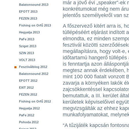
már a jövő évi „speaker”-ek
Balatonsound 2013
konkrétumokat még nem árult 
EFOTT 2013
jelentős személyekről van sz
FEZEN 2013
A főszervező kitért arra is, ho
Fishing on Orfű 2013
túllépéséért eljárást indítot
Hegyalja 2013
elmondta, ez minden szempon
PaFe 2013
fesztivál közötti szerződések
Sziget 2013
megállapításra, hogy volt-e,
SZIN 2013
időtartamú hangerő túllépés a
VOLT 2013
is fenntartja azon álláspontj
Fesztiválblog 2012
megtesz annak érdekében, hog
Balatonsound 2012
mint 100 000 fiatalt vonzott
EFOTT 2012
zavarja a környéken lakók él
EXIT 2012
zajcsökkentéssel kapcsolato
FEZEN 2012
bemutattuk, a III. kerület ál
kerületek képviselőivel együt
Fishing on Orfű 2012
megvizsgálták az ehhez kapc
Hegyalja 2012
munkafolyamatokat, melynek 
PaFe 2012
Pohoda 2012
“A tűzijáték kapcsán fontosn