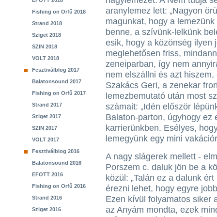
nagylemezét. A Nem tudja se
EFOTT 2018
aranylemez lett: „Nagyon ör
Fishing on Orfű 2018
magunkat, hogy a lemezünk i
Strand 2018
benne, a szívünk-lelkünk bel
Sziget 2018
esik, hogy a közönség ilyen j
SZIN 2018
meglehetősen friss, mindanny
VOLT 2018
zeneiparban, így nem annyira
Fesztiválblog 2017
nem elszállni és azt hiszem, 
Balatonsound 2017
Szakács Geri, a zenekar fro
Fishing on Orfű 2017
lemezbemutató után most sz
Strand 2017
számait: „Idén először lépünk
Balaton-parton, úgyhogy ez 
Sziget 2017
karrierünkben. Esélyes, hogy
SZIN 2017
lemegyünk egy mini vakációr
VOLT 2017
Fesztiválblog 2016
A nagy slágerek mellett - el
Balatonsound 2016
Porszem c. daluk jön be a k
EFOTT 2016
közül: „Talán ez a dalunk ér
Fishing on Orfű 2016
érezni lehet, hogy egyre job
Ezen kívül folyamatos siker 
Strand 2016
az Anyám mondta, ezek mindi
Sziget 2016