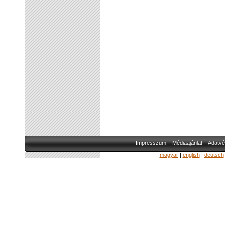
Impresszum
Médiaajánlat
Adatvé
magyar
|
english
|
deutsch