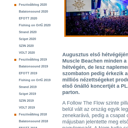
Fesztiválblog 2020
Balatonsound 2020
EFOTT 2020
Fishing on Orfű 2020
Strand 2020
Sziget 2020
SZIN 2020
VOLT 2020
Augusztus első hétvégéjén 
Fesztiválblog 2019
Muscle Beachen minden a t
hétvégén, de lesz napleme
Balatonsound 2019
szombaton pedig érkezik a 
EFOTT 2019
milliós nézettségeket pro
Fishing on Orfű 2019
első önálló koncertjét a P
Strand 2019
parton.
Sziget 2019
SZIN 2019
A Follow The Flow szinte pil
VOLT 2019
belül vált az ország egyik l
Fesztiválblog 2018
zenekarává, pedig a csapat 
májusban jelentette meg els
Balatonsound 2018