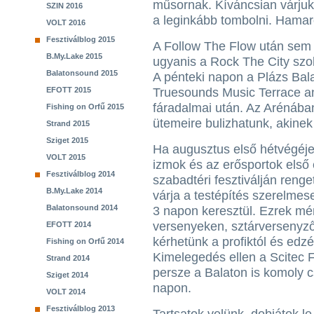
műsornak. Kíváncsian várjuk
SZIN 2016
a leginkább tombolni. Hamar
VOLT 2016
Fesztiválblog 2015
A Follow The Flow után se
B.My.Lake 2015
ugyanis a Rock The City szolg
Balatonsound 2015
A pénteki napon a Plázs Bal
EFOTT 2015
Truesounds Music Terrace an
fáradalmai után. Az Arénában
Fishing on Orfű 2015
ütemeire bulizhatunk, akinek
Strand 2015
Sziget 2015
Ha augusztus első hétvégéje
VOLT 2015
izmok és az erősportok első
Fesztiválblog 2014
szabadtéri fesztiválján reng
B.My.Lake 2014
várja a testépítés szerelmes
Balatonsound 2014
3 napon keresztül. Ezrek mér
versenyeken, sztárversenyzők
EFOTT 2014
kérhetünk a profiktól és edz
Fishing on Orfű 2014
Kimelegedés ellen a Scitec Fr
Strand 2014
persze a Balaton is komoly c
Sziget 2014
napon.
VOLT 2014
Fesztiválblog 2013