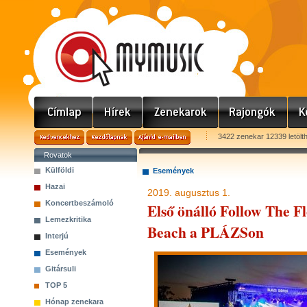
3422 zenekar 12339 letölt
Rovatok
Külföldi
Események
Hazai
2019. augusztus 1.
Koncertbeszámoló
Első önálló Follow The F
Lemezkritika
Beach a PLÁZSon
Interjú
Események
Gitársuli
TOP 5
Hónap zenekara