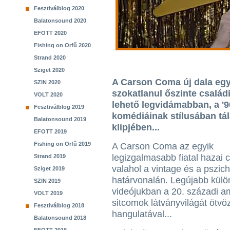
Fesztiválblog 2020
Balatonsound 2020
EFOTT 2020
Fishing on Orfű 2020
Strand 2020
Sziget 2020
A Carson Coma új dala eg
SZIN 2020
szokatlanul őszinte családi
VOLT 2020
lehető legvidámabban, a '
Fesztiválblog 2019
komédiáinak stílusában tál
Balatonsound 2019
klipjében...
EFOTT 2019
Fishing on Orfű 2019
A Carson Coma az egyik
legizgalmasabb fiatal hazai 
Strand 2019
valahol a vintage és a pszic
Sziget 2019
határvonalán. Legújabb külö
SZIN 2019
videójukban a 20. századi a
VOLT 2019
sitcomok látványvilágát ötvö
Fesztiválblog 2018
hangulatával...
Balatonsound 2018