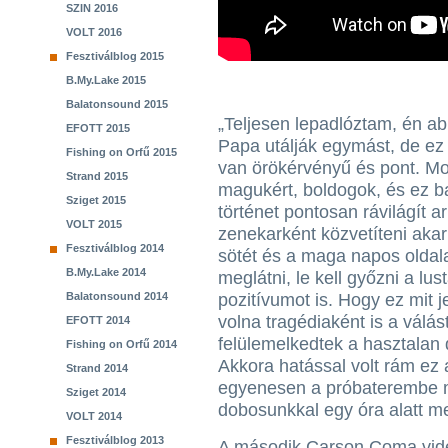
SZIN 2016
VOLT 2016
Fesztiválblog 2015
B.My.Lake 2015
Balatonsound 2015
„Teljesen lepadlóztam, én a
EFOTT 2015
Papa utálják egymást, de ez a
Fishing on Orfű 2015
van örökérvényű és pont. Mo
Strand 2015
magukért, boldogok, és ez b
Sziget 2015
történet pontosan rávilágít a
VOLT 2015
zenekarként közvetíteni ak
Fesztiválblog 2014
sötét és a maga napos oldal
B.My.Lake 2014
meglátni, le kell győzni a lu
Balatonsound 2014
pozitívumot is. Hogy ez mit 
volna tragédiaként is a válás
EFOTT 2014
felülemelkedtek a hasztalan
Fishing on Orfű 2014
Akkora hatással volt rám ez
Strand 2014
egyenesen a próbaterembe m
Sziget 2014
dobosunkkal egy óra alatt me
VOLT 2014
Fesztiválblog 2013
A második Carson Coma vid