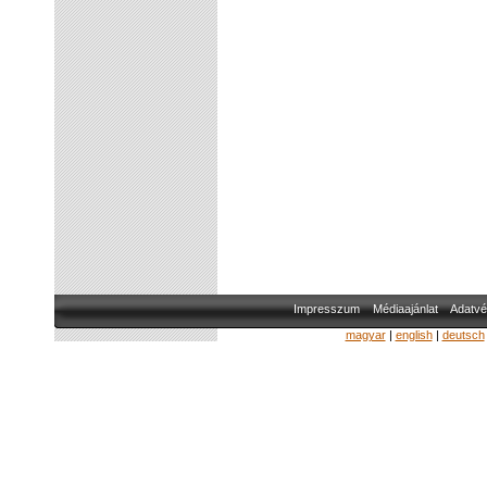
Impresszum
Médiaajánlat
Adatvé
magyar
|
english
|
deutsch