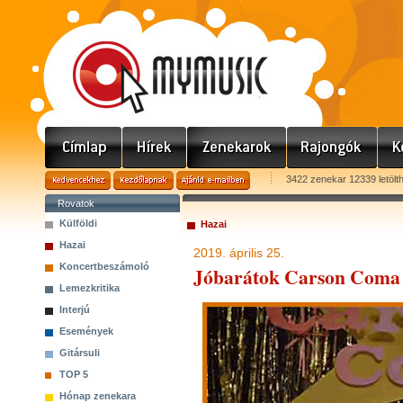
3422 zenekar 12339 letölt
Rovatok
Külföldi
Hazai
Hazai
2019. április 25.
Koncertbeszámoló
Jóbarátok Carson Coma 
Lemezkritika
Interjú
Események
Gitársuli
TOP 5
Hónap zenekara