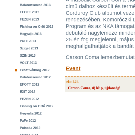
Balatonsound 2013
című dalhoz készült és ter
Corduroy Club albumot vezeti 
EFOTT 2013
rendezésében, Komoróczki Di
FEZEN 2013
Program és az NKA támogatá
Fishing on Orfű 2013
debütáló nagylemeze minden 
Hegyalja 2013
25-én fog megjelenni, május
PaFe 2013
meghallgathatjátok a bandát
Sziget 2013
SZIN 2013
Carson Coma lemezbemutató
VOLT 2013
Event
Fesztiválblog 2012
Balatonsound 2012
cimkék
EFOTT 2012
Carson Coma
,
új klip
,
újdonság!
EXIT 2012
FEZEN 2012
Fishing on Orfű 2012
Hegyalja 2012
PaFe 2012
Pohoda 2012