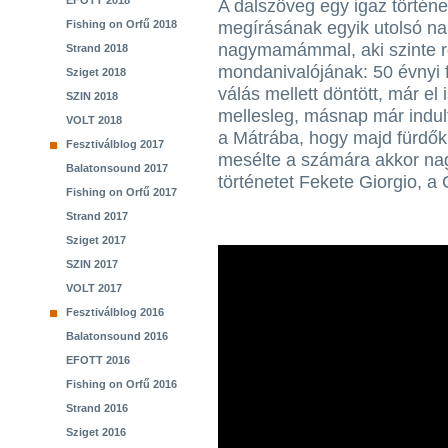
EFOTT 2018
A dalszöveg egy igaz történe
Fishing on Orfű 2018
megírásának egyik utolsó n
nagymamámmal, aki szinte r
Strand 2018
mondanivalójának: 50 évnyi f
Sziget 2018
válás mellett döntött, már el 
SZIN 2018
mellesleg, másnap már indul
VOLT 2018
a Mátrába, hogy majd fürdők
Fesztiválblog 2017
mesélte a számára akkor nag
Balatonsound 2017
történetet Fekete Giorgio, 
Fishing on Orfű 2017
Strand 2017
Sziget 2017
SZIN 2017
VOLT 2017
Fesztiválblog 2016
Balatonsound 2016
EFOTT 2016
Fishing on Orfű 2016
Strand 2016
Sziget 2016