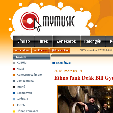
3422 zenekar 12339 letölt
Rovatok
Külföldi
Események
Hazai
2018. március 19.
Koncertbeszámoló
Ethno funk Deák Bill Gy
Lemezkritika
Interjú
Események
Gitársuli
TOP 5
Hónap zenekara