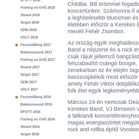
EFOTT 2018
Childba. Bill örömmel fogadt
Fishing on Orfű 2018
koncertünkre. Számomra ő a 
Strand 2018
a leghitelesebb bluesman és 
Sziget 2018
életében először a Kerekes B
SZIN 2018
meséli Fehér Zsombor.
VOLT 2018
Az ország egyik meghatározó
Fesztiválblog 2017
Band a népzene és a rock ene
Balatonsound 2017
csak rájuk jellemző hangzást 
Fishing on Orfű 2017
felszabadító csángó boogie, n
Strand 2017
zenekarban az év elején tagc
Sziget 2017
basszusjátékát most először 
SZIN 2017
amely Fehér Viktor dobjáték
VOLT 2017
folk élet egyik legkeményebb
Fesztiválblog 2016
Március 24-én nemcsak Deák 
Balatonsound 2016
Kerekes Band, VJ Bimaxim vetí
EFOTT 2016
a følklandi koncertélményhe
Fishing on Orfű 2016
magas energiaszintet megütő
Strand 2016
rock and rollba építő Voodo
Sziget 2016