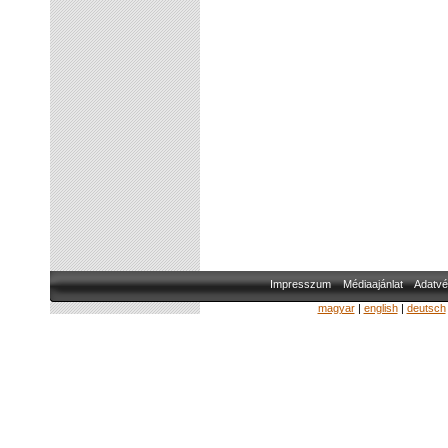
Impresszum
Médiaajánlat
Adatvé
magyar
|
english
|
deutsch