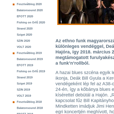
Fesztiválblog 2020
Balatonsound 2020
EFOTT 2020
Fishing on Orfű 2020
Strand 2020
Sziget 2020
Az ethno funk magyarorsz
SZIN 2020
különleges vendéggel, Deák
VOLT 2020
Hajóra, így 2018. március 
Fesztiválblog 2019
megtámogatott furulyakészl
Balatonsound 2019
a funk’n’rollból.
EFOTT 2019
Fishing on Orfű 2019
A hazai blues szcéna egyik 
ikonja, Deák Bill Gyula a K
Strand 2019
vendégeként lép fel az A38-
Sziget 2019
24-én, így a kőbánya blues 
SZIN 2019
kísérettel debütál a Hajón. „
VOLT 2019
kapcsolat fűz Bill Kapitányho
Fesztiválblog 2018
Mindketten imádjuk Jimi Hend
Balatonsound 2018
egri koncertjén meghívott, h