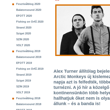
Fesztiválblog 2020
Balatonsound 2020
EFOTT 2020
Fishing on Orfű 2020
Strand 2020
Sziget 2020
SZIN 2020
VOLT 2020
Fesztiválblog 2019
Balatonsound 2019
EFOTT 2019
Fishing on Orfű 2019
Alex Turner állítólag bejel
Strand 2019
Arctic Monkeys új kislemeze
Sziget 2019
napja azt is felfedték, töb
SZIN 2019
turnézni. A jó hír a közelg
kontinensünkön több helyen
VOLT 2019
hallhatjuk őket nem is oly
Fesztiválblog 2018
állunk – és a banda is!
Balatonsound 2018