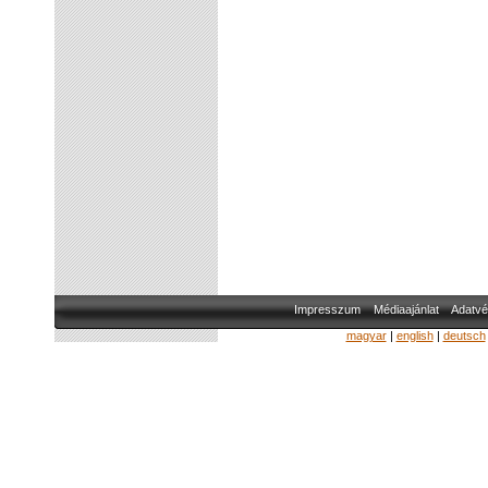
Impresszum
Médiaajánlat
Adatvé
magyar
|
english
|
deutsch