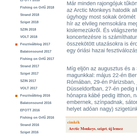
EFOTT 2018
Már minden rajongójuk tűkön
Fishing on Orfű 2018
az Arctic Monkeys hatodik a
Strand 2018
úgyhogy most sokak örömét 
Sziget 2018
hír az elvileg nemsokára me
kislemezükről. És világszert
SZIN 2018
koncertezésre is számíthatun
VOLT 2018
összekötött utazásokra is é
Fesztiválblog 2017
egy óriási hazai fesztiválozás
Balatonsound 2017
Fishing on Orfű 2017
Strand 2017
Míg eljön az augusztus és a
Sziget 2017
magunkkal: május 22-én Berli
SZIN 2017
Rómában, 29-én Párizsban, 
Düsseldorfban, 27-én pedig
VOLT 2017
hónapra kábé pedig itthon, n
Fesztiválblog 2016
embernek, színpadnak, sátor
Balatonsound 2016
helyet adóan nagy) szigetün
EFOTT 2016
Fishing on Orfű 2016
cimkék
Strand 2016
Arctic Monkeys
,
sziget
,
új lemez
Sziget 2016