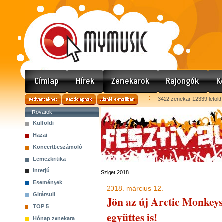
3422 zenekar 12339 letölt
Rovatok
Külföldi
Hazai
Koncertbeszámoló
Lemezkritika
Interjú
Sziget 2018
Események
2018. március 12.
Gitársuli
Jön az új Arctic Monkey
TOP 5
együttes is!
Hónap zenekara