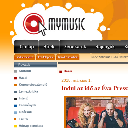
3422 zenekar 12339 letölt
Rovatok
Külföldi
Hazai
Hazai
2018. március 1.
Koncertbeszámoló
Indul az idő az Éva Press
Lemezkritika
Interjú
Események
Gitársuli
TOP 5
Hónap zenekara