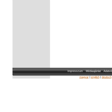
Impresszum
Médiaajánlat
Adatvé
magyar
|
english
|
deutsch