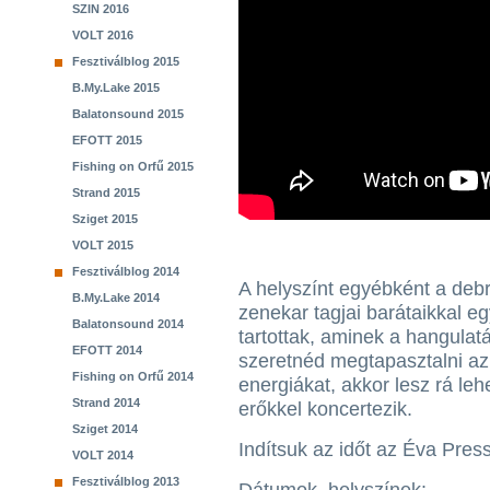
SZIN 2016
VOLT 2016
Fesztiválblog 2015
B.My.Lake 2015
Balatonsound 2015
EFOTT 2015
Fishing on Orfű 2015
Strand 2015
Sziget 2015
VOLT 2015
Fesztiválblog 2014
A helyszínt egyébként a debr
B.My.Lake 2014
zenekar tagjai barátaikkal e
Balatonsound 2014
tartottak, aminek a hangulat
EFOTT 2014
szeretnéd megtapasztalni az 
Fishing on Orfű 2014
energiákat, akkor lesz rá le
Strand 2014
erőkkel koncertezik.
Sziget 2014
Indítsuk az időt az Éva Pres
VOLT 2014
Fesztiválblog 2013