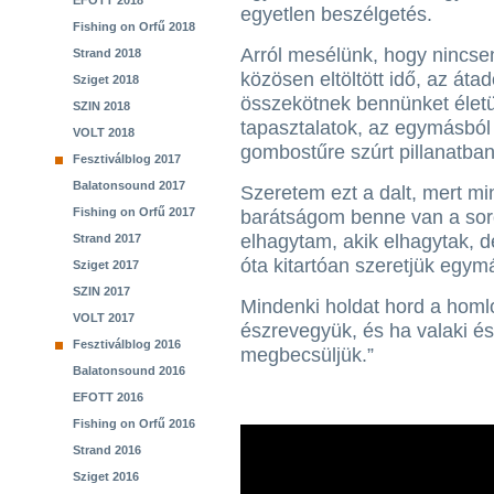
EFOTT 2018
egyetlen beszélgetés.
Fishing on Orfű 2018
Arról mesélünk, hogy nincsen
Strand 2018
közösen eltöltött idő, az át
Sziget 2018
összekötnek bennünket életü
SZIN 2018
tapasztalatok, az egymásból 
VOLT 2018
gombostűre szúrt pillanatba
Fesztiválblog 2017
Balatonsound 2017
Szeretem ezt a dalt, mert mi
Fishing on Orfű 2017
barátságom benne van a sor
elhagytam, akik elhagytak, d
Strand 2017
óta kitartóan szeretjük egym
Sziget 2017
SZIN 2017
Mindenki holdat hord a homlo
VOLT 2017
észrevegyük, és ha valaki és
Fesztiválblog 2016
megbecsüljük.”
Balatonsound 2016
EFOTT 2016
Fishing on Orfű 2016
Strand 2016
Sziget 2016