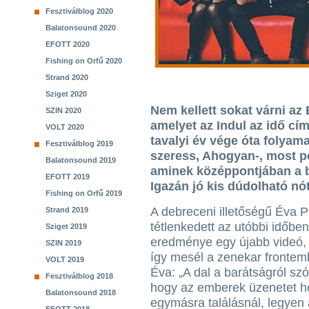
Fesztiválblog 2020
Balatonsound 2020
EFOTT 2020
Fishing on Orfű 2020
Strand 2020
Sziget 2020
Nem kellett sokat várni az 
SZIN 2020
amelyet az Indul az idő cí
VOLT 2020
tavalyi év vége óta folyam
Fesztiválblog 2019
szeress, Ahogyan-, most pe
Balatonsound 2019
aminek középpontjában a b
EFOTT 2019
Igazán jó kis dúdolható nóta
Fishing on Orfű 2019
A debreceni illetőségű Éva 
Strand 2019
tétlenkedett az utóbbi időbe
Sziget 2019
eredménye egy újabb videó,
SZIN 2019
így mesél a zenekar frontem
VOLT 2019
Éva: „A dal a barátságról szól
Fesztiválblog 2018
hogy az emberek üzenetet 
Balatonsound 2018
egymásra találásnál, legyen