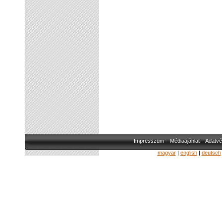
Impresszum
Médiaajánlat
Adatvé
magyar
|
english
|
deutsch