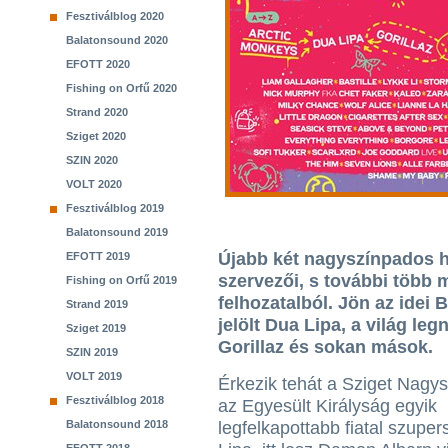
Fesztiválblog 2020
Balatonsound 2020
EFOTT 2020
Fishing on Orfű 2020
Strand 2020
Sziget 2020
SZIN 2020
VOLT 2020
Fesztiválblog 2019
Balatonsound 2019
Újabb két nagyszínpados he
EFOTT 2019
szervezői, s további több m
Fishing on Orfű 2019
felhozatalból. Jön az idei 
Strand 2019
jelölt Dua Lipa, a világ le
Sziget 2019
Gorillaz és sokan mások.
SZIN 2019
VOLT 2019
Érkezik tehát a Sziget Nagy
Fesztiválblog 2018
az Egyesült Királyság egyik
Balatonsound 2018
legfelkapottabb fiatal szuper