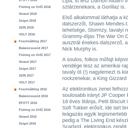
Lipa, itt lesz Damon Albarn vi
EFOTT 2018
sztárzenekara, a Gorillaz is.
Fishing on Orfű 2018
Strand 2018
Első alkalommal láthatja a k
Sziget 2018
dalszerzőt, Shawn Mendes-t.
SZIN 2018
tehetsége, Stormzy, tavalyi 
VOLT 2018
Grammy-díjas The War On Dru
Fesztiválblog 2017
ausztrál énekes-dalszerző, 
Nick Murphy is.
Balatonsound 2017
Fishing on Orfű 2017
A soulos, folkos műfajt képv
Strand 2017
vendége lesz az amerikai ra
Sziget 2017
tavaly öt (!) nagylemezt is k
SZIN 2017
rockzenekar, a King Gizzard
VOLT 2017
Az elektronikus zenei felhozat
Fesztiválblog 2016
soulosabb irányt JP Cooper k
Balatonsound 2016
18 éves titánja, Petit Biscu
EFOTT 2016
Sofi Tukker erősít, ide tart 
Fishing on Orfű 2016
leágazás egyik legismertebb 
Strand 2016
pedig a The Living End készül
Sziget 2016
Scarlxrd, elektronikus zenéi