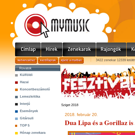
3422 zenekar 12339 letölt
Rovatok
Külföldi
Hazai
Koncertbeszámoló
Lemezkritika
Interjú
Sziget 2018
Események
2018. február 20.
Gitársuli
Dua Lipa és a Gorillaz is 
TOP 5
Hónap zenekara