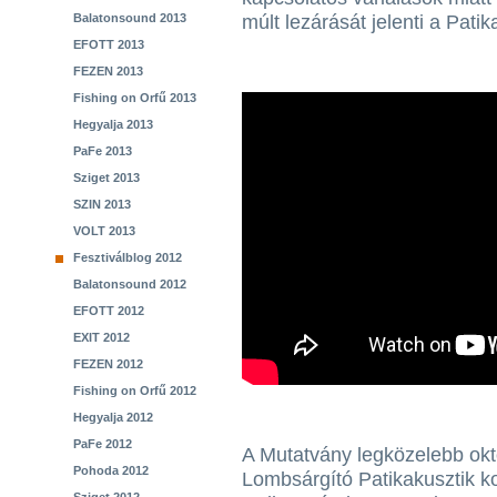
Balatonsound 2013
múlt lezárását jelenti a Pat
EFOTT 2013
FEZEN 2013
Fishing on Orfű 2013
Hegyalja 2013
PaFe 2013
Sziget 2013
SZIN 2013
VOLT 2013
Fesztiválblog 2012
Balatonsound 2012
EFOTT 2012
EXIT 2012
FEZEN 2012
Fishing on Orfű 2012
Hegyalja 2012
PaFe 2012
A Mutatvány legközelebb okt
Pohoda 2012
Lombsárgító Patikakusztik k