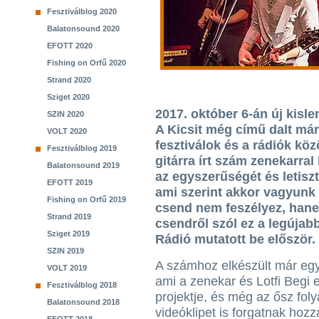
Fesztiválblog 2020
Balatonsound 2020
EFOTT 2020
Fishing on Orfű 2020
Strand 2020
Sziget 2020
2017. október 6-án új kisle
SZIN 2020
A Kicsit még című dalt má
VOLT 2020
fesztiválok és a rádiók köz
Fesztiválblog 2019
gitárra írt szám zenekarra
Balatonsound 2019
az egyszerűségét és letisz
EFOTT 2019
ami szerint akkor vagyunk 
Fishing on Orfű 2019
csend nem feszélyez, hanem
Strand 2019
csendről szól ez a legújab
Sziget 2019
Rádió mutatott be először.
SZIN 2019
A számhoz elkészült már egy
VOLT 2019
ami a zenekar és Lotfi Begi 
Fesztiválblog 2018
projektje, és még az ősz fo
Balatonsound 2018
videóklipet is forgatnak hozzá