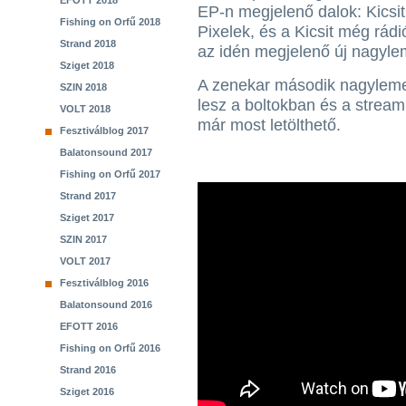
EFOTT 2018
EP-n megjelenő dalok: Kicsi
Fishing on Orfű 2018
Pixelek, és a Kicsit még rád
Strand 2018
az idén megjelenő új nagyle
Sziget 2018
A zenekar második nagyleme
SZIN 2018
lesz a boltokban és a stream
VOLT 2018
már most letölthető.
Fesztiválblog 2017
Balatonsound 2017
Fishing on Orfű 2017
Strand 2017
Sziget 2017
SZIN 2017
VOLT 2017
Fesztiválblog 2016
Balatonsound 2016
EFOTT 2016
Fishing on Orfű 2016
Strand 2016
Sziget 2016