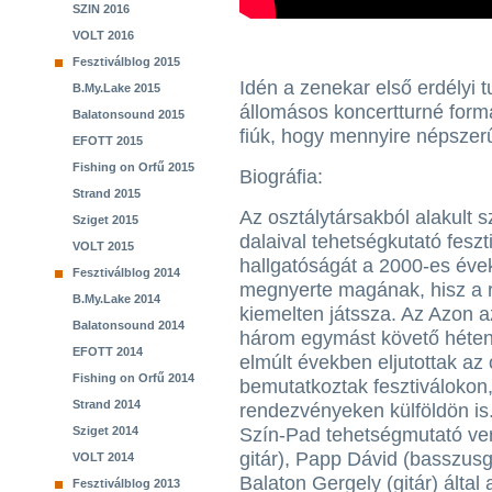
SZIN 2016
VOLT 2016
Fesztiválblog 2015
Idén a zenekar első erdélyi t
B.My.Lake 2015
állomásos koncertturné form
Balatonsound 2015
fiúk, hogy mennyire népszerű
EFOTT 2015
Fishing on Orfű 2015
Biográfia:
Strand 2015
Az osztálytársakból alakult 
Sziget 2015
dalaival tehetségkutató feszt
VOLT 2015
hallgatóságát a 2000-es évek
Fesztiválblog 2014
megnyerte magának, hisz a r
B.My.Lake 2014
kiemelten játssza. Az Azon 
Balatonsound 2014
három egymást követő héten 
EFOTT 2014
elmúlt években eljutottak az
Fishing on Orfű 2014
bemutatkoztak fesztiválokon
Strand 2014
rendezvényeken külföldön is
Sziget 2014
Szín-Pad tehetségmutató ve
gitár), Papp Dávid (basszusg
VOLT 2014
Balaton Gergely (gitár) által 
Fesztiválblog 2013