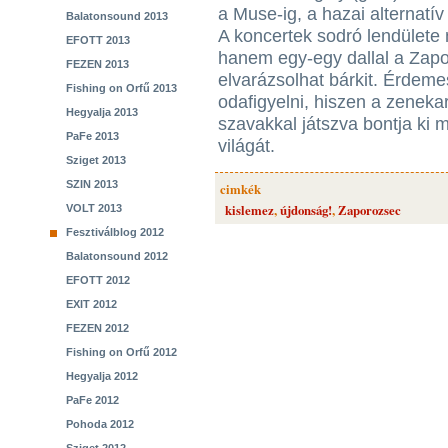
a Muse-ig, a hazai alternatív
Balatonsound 2013
A koncertek sodró lendülete 
EFOTT 2013
hanem egy-egy dallal a Zapo
FEZEN 2013
elvarázsolhat bárkit. Érdem
Fishing on Orfű 2013
odafigyelni, hiszen a zeneka
Hegyalja 2013
szavakkal játszva bontja ki 
PaFe 2013
világát.
Sziget 2013
SZIN 2013
cimkék
kislemez
,
újdonság!
,
Zaporozsec
VOLT 2013
Fesztiválblog 2012
Balatonsound 2012
EFOTT 2012
EXIT 2012
FEZEN 2012
Fishing on Orfű 2012
Hegyalja 2012
PaFe 2012
Pohoda 2012