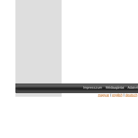
Impresszum
Médiaajánlat
Adatvé
magyar
|
english
|
deutsch