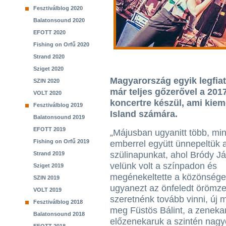
Fesztiválblog 2020
Balatonsound 2020
EFOTT 2020
Fishing on Orfű 2020
Strand 2020
Sziget 2020
Magyarország egyik legfiat
SZIN 2020
már teljes gőzerővel a 201
VOLT 2020
koncertre készül, ami kie
Fesztiválblog 2019
Island számára.
Balatonsound 2019
EFOTT 2019
„Májusban ugyanitt több, mi
Fishing on Orfű 2019
emberrel együtt ünnepeltük 
szülinapunkat, ahol Bródy Já
Strand 2019
velünk volt a színpadon és
Sziget 2019
megénekeltette a közönséget
SZIN 2019
ugyanezt az önfeledt örömze
VOLT 2019
szeretnénk tovább vinni, új
Fesztiválblog 2018
meg Füstös Bálint, a zenekar 
Balatonsound 2018
előzenekaruk a szintén nagy