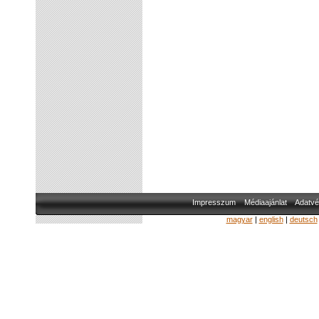
Impresszum
Médiaajánlat
Adatvé
magyar
|
english
|
deutsch