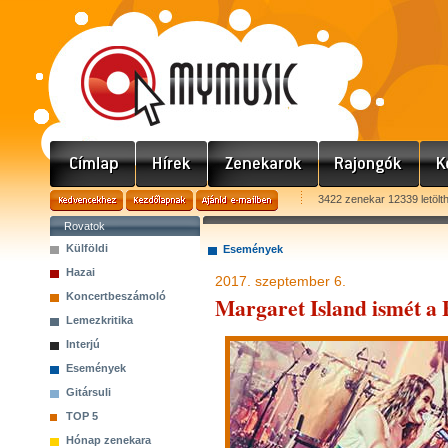
3422 zenekar 12339 letölt
Rovatok
Külföldi
Események
Hazai
2017. szeptember 6.
Koncertbeszámoló
Margaret Island ismét a
Lemezkritika
Interjú
Események
Gitársuli
TOP 5
Hónap zenekara