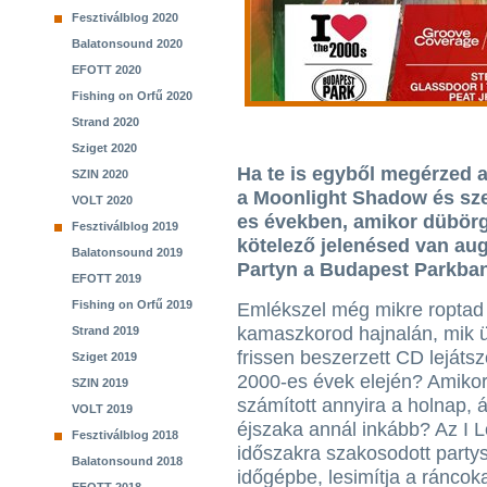
Fesztiválblog 2020
Balatonsound 2020
EFOTT 2020
Fishing on Orfű 2020
Strand 2020
Sziget 2020
Ha te is egyből megérzed a
SZIN 2020
a Moonlight Shadow és szer
VOLT 2020
es években, amikor dübörgö
Fesztiválblog 2019
kötelező jelenésed van aug
Balatonsound 2019
Partyn a Budapest Parkba
EFOTT 2019
Fishing on Orfű 2019
Emlékszel még mikre roptad
kamaszkorod hajnalán, mik ü
Strand 2019
frissen beszerzett CD lejátsz
Sziget 2019
2000-es évek elején? Amik
SZIN 2019
számított annyira a holnap,
VOLT 2019
éjszaka annál inkább? Az I L
Fesztiválblog 2018
időszakra szakosodott partys
Balatonsound 2018
időgépbe, lesimítja a ráncoka