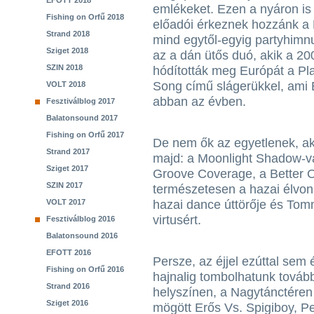
EFOTT 2018
emlékeket. Ezen a nyáron is
Fishing on Orfű 2018
előadói érkeznek hozzánk a 
Strand 2018
mind egytől-egyig partyhimnuz
Sziget 2018
az a dán ütős duó, akik a 20
SZIN 2018
hódították meg Európát a Pl
Song című slágerükkel, ami 
VOLT 2018
abban az évben.
Fesztiválblog 2017
Balatonsound 2017
Fishing on Orfű 2017
De nem ők az egyetlenek, ak
Strand 2017
majd: a Moonlight Shadow-val
Sziget 2017
Groove Coverage, a Better Of
SZIN 2017
természetesen a hazai élvona
VOLT 2017
hazai dance úttörője és Tom
virtusért.
Fesztiválblog 2016
Balatonsound 2016
EFOTT 2016
Persze, az éjjel ezúttal sem 
Fishing on Orfű 2016
hajnalig tombolhatunk tovább
Strand 2016
helyszínen, a Nagytánctéren
Sziget 2016
mögött Erős Vs. Spigiboy, Pe