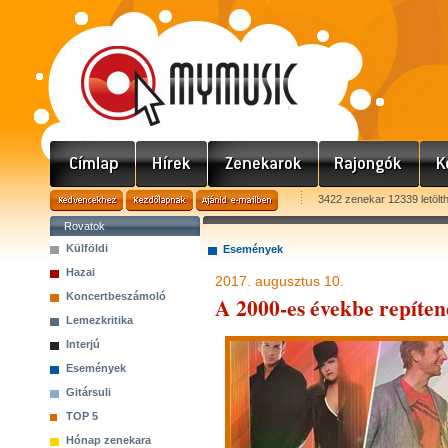
3422 zenekar 12339 letölt
Rovatok
Külföldi
Események
Hazai
2017. augusztus 10.
Koncertbeszámoló
A 2000-es évekbe repíte
Lemezkritika
Interjú
Események
Gitársuli
TOP 5
Hónap zenekara