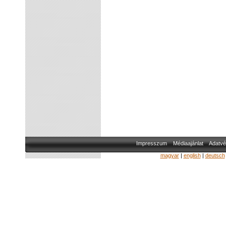
Impresszum
Médiaajánlat
Adatvé
magyar
|
english
|
deutsch