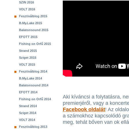
SZIN 2016
VOLT 2016
Fesztiválblog 2015
B.My.Lake 2015
Balatonsound 2015
EFOTT 2015
Fishing on Orfű 2015
Strand 2015
Sziget 2015
VOLT 2015
Fesztiválblog 2014
B.My.Lake 2014
Balatonsound 2014
EFOTT 2014
Aki kíváncsi a folytatásra, 
Fishing on Orfű 2014
premierjéről, vagy a koncert
Strand 2014
Facebook oldalát
! Az oldal
Sziget 2014
a számokhoz kapcsolódó graf
VOLT 2014
meg, tehát bőven van ok ellá
Fesztiválblog 2013