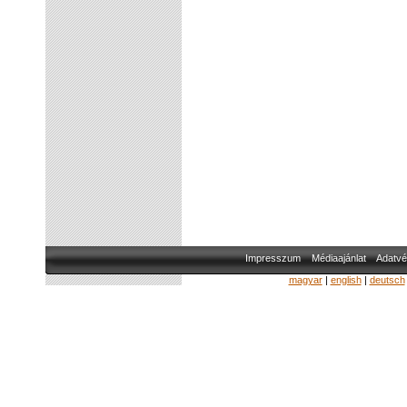
Impresszum
Médiaajánlat
Adatvé
magyar
|
english
|
deutsch