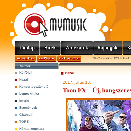
3422 zenekar 12339 letölt
Rovatok
Külföldi
Hazai
Hazai
2017. július 13.
Koncertbeszámoló
Toon FX – Új, hangszere
Lemezkritika
Interjú
Események
Gitársuli
TOP 5
Hónap zenekara