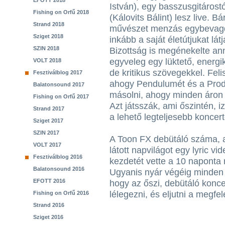
EFOTT 2018
István), egy basszusgitárost
Fishing on Orfű 2018
(Kálovits Bálint) lesz live. B
Strand 2018
művészet menzás egybevagdal
Sziget 2018
inkább a saját életútjukat lá
SZIN 2018
Bizottság is megénekelte an
egyveleg egy lüktető, energik
VOLT 2018
de kritikus szövegekkel. Fel
Fesztiválblog 2017
ahogy Pendulumét és a Prodi
Balatonsound 2017
másolni, ahogy minden áron
Fishing on Orfű 2017
Azt játsszák, ami őszintén, i
Strand 2017
a lehető legteljesebb konce
Sziget 2017
SZIN 2017
A Toon FX debütáló száma, a
VOLT 2017
látott napvilágot egy lyric v
Fesztiválblog 2016
kezdetét vette a 10 naponta
Balatonsound 2016
Ugyanis nyár végéig minden 1
EFOTT 2016
hogy az őszi, debütáló konce
lélegezni, és eljutni a megfel
Fishing on Orfű 2016
Strand 2016
Sziget 2016