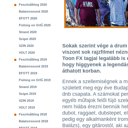
Fesztiválblog 2020
Balatonsound 2020
EFOTT 2020
Fishing on Orfű 2020
Strand 2020
Sziget 2020
Sokak szerint vége a drum
SZIN 2020
viszont sok rajzfilmet néz
VOLT 2020
Toon FX tagjai legalább is 
Fesztiválblog 2019
hogy higgyenek a legendás
Balatonsound 2019
áthatott korban.
EFOTT 2019
Fishing on Orfű 2019
Ennek a szellemiségnek a m
született meg egy éve Budape
Strand 2019
dnb csapata. A számokat per
Sziget 2019
egyéb műfajok felől fújó szel
SZIN 2019
nem hiába érezni bennük he
VOLT 2019
dubot, raggaet, dubstepet, el
Fesztiválblog 2018
pedig egy alkalmanként trom
Balatonsound 2018
Balázs), egy gitárostól, aki a