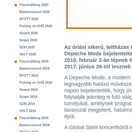
Fesztiválblog 2020
Balatonsound 2020
EFOTT 2020
Fishing on Orfű 2020
Strand 2020
Sziget 2020
Az óriási sikerű, teltházas
SZIN 2020
Depeche Mode bejelentette
VOLT 2020
2018. február 2-án lépnek 
Fesztiválblog 2019
2017. június 26-tól leszne
Balatonsound 2019
EFOTT 2019
A Depeche Mode, a modern 
Fishing on Orfű 2019
legnagyobb hatású művészei
napon bejelentették, hogy jö
Strand 2019
folytatják jelenleg is futó vilá
Sziget 2019
turnéjukat, amelynek progra
SZIN 2019
tavasszal megjelent, hatalma
VOLT 2019
épül.
Fesztiválblog 2018
Balatonsound 2018
A Global Spirit koncertkörú