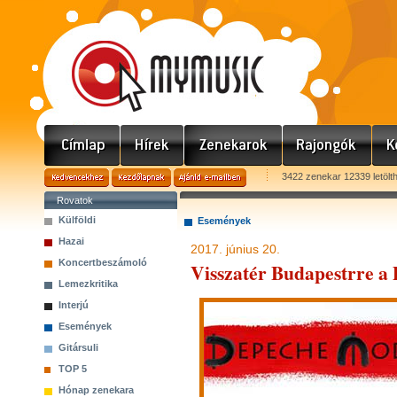
3422 zenekar 12339 letölt
Rovatok
Külföldi
Események
Hazai
2017. június 20.
Koncertbeszámoló
Visszatér Budapestrre 
Lemezkritika
Interjú
Események
Gitársuli
TOP 5
Hónap zenekara