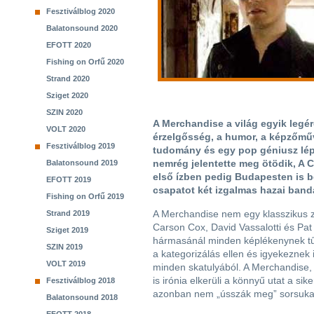
Fesztiválblog 2020
Balatonsound 2020
EFOTT 2020
Fishing on Orfű 2020
Strand 2020
Sziget 2020
SZIN 2020
A Merchandise a világ egyik legé
VOLT 2020
érzelgősség, a humor, a képzőműv
Fesztiválblog 2019
tudomány és egy pop géniusz lépn
nemrég jelentette meg ötödik, A 
Balatonsound 2019
első ízben pedig Budapesten is be
EFOTT 2019
csapatot két izgalmas hazai banda
Fishing on Orfű 2019
A Merchandise nem egy klasszikus 
Strand 2019
Carson Cox, David Vassalotti és Pat
Sziget 2019
hármasánál minden képlékenynek tű
SZIN 2019
a kategorizálás ellen és igyekeznek 
VOLT 2019
minden skatulyából. A Merchandise,
is irónia elkerüli a könnyű utat a 
Fesztiválblog 2018
azonban nem „ússzák meg” sorsuka
Balatonsound 2018