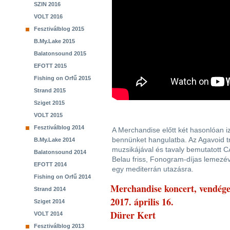
SZIN 2016
VOLT 2016
Fesztiválblog 2015
B.My.Lake 2015
Balatonsound 2015
EFOTT 2015
Fishing on Orfű 2015
Strand 2015
Sziget 2015
VOLT 2015
Fesztiválblog 2014
A Merchandise előtt két hasonlóan i
bennünket hangulatba. Az Agavoid t
B.My.Lake 2014
muzsikájával és tavaly bemutatott 
Balatonsound 2014
Belau friss, Fonogram-díjas lemezéve
EFOTT 2014
egy mediterrán utazásra.
Fishing on Orfű 2014
Merchandise koncert, vendége
Strand 2014
2017. április 16.
Sziget 2014
Dürer Kert
VOLT 2014
Fesztiválblog 2013