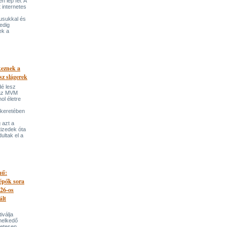
 lép fel. A
t internetes
lusukkal és
edig
ek a
keznek a
sz slágerek
dé lesz
az MVM
l életre
 keretében
 azt a
tizedek óta
ultak el a
mű:
lépők sora
026-os
ált
iválja
melkedő
zetesen