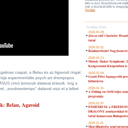
idén is lesz fényművészeti kiáll
már a fesztivál előtt is megnyitj
Tovább
További hírek
2026.04.28.
Jön az első Charlotte Wessel
turné
2026.03.31.
Rendszerbontó Nagykoncert
2026.03.13.
Melody Maker Symphonic: D
Kongresszusi Központban is
zgalmas csapat, a Belau és az Agavoid ringat
2026.02.04.
Geszti Péter legnagyobb pro
riója experimentális psych-art drempopos
láthatáron
CĀSUS című lemezük dalaival érkezik, míg a
l, „sundowntempo” dalaival viszi el a lelket
2026.01.31.
A Fishing on Orfű teljes zene
programja
k: Belau, Agavoid
2026.01.07.
ENSIFERUM: a FREEDOM
DRAGONY zenekarokkal érk
turné hamarosan Budapestr
2025.11.25.
Megvillantotta zenei progra