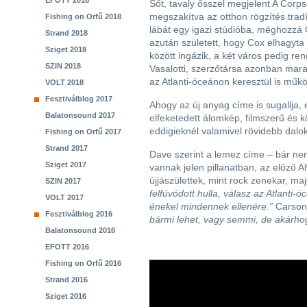
EFOTT 2018
Sőt, tavaly ősszel megjelent A Cor
megszakítva az otthon rögzítés tradí
Fishing on Orfű 2018
lábát egy igazi stúdióba, méghozzá
Strand 2018
azután született, hogy Cox elhagyta
Sziget 2018
között ingázik, a két város pedig re
SZIN 2018
Vasalotti, szerzőtársa azonban mara
az Atlanti-óceánon keresztül is műkö
VOLT 2018
Fesztiválblog 2017
Ahogy az új anyag címe is sugallja,
Balatonsound 2017
elfeketedett álomkép, filmszerű és k
eddigieknél valamivel rövidebb dalok
Fishing on Orfű 2017
Strand 2017
Dave szerint a lemez címe – bár nem
Sziget 2017
vannak jelen pillanatban, az előző A
újjászülettek, mint rock zenekar, ma
SZIN 2017
felfúvódott hulla, válasz az Atlanti
VOLT 2017
énekel mindennek ellenére.”
Carson
Fesztiválblog 2016
bármi lehet, vagy semmi, de akárhog
Balatonsound 2016
EFOTT 2016
Fishing on Orfű 2016
Strand 2016
Sziget 2016