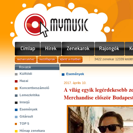
3422 zenekar 12339 letölt
Rovatok
Külföldi
Események
Hazai
2017. április 10.
A világ egyik legérdekesebb 
Koncertbeszámoló
Lemezkritika
Merchandise először Budapes
Interjú
Események
Gitársuli
TOP 5
Hónap zenekara