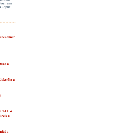
ítás, ami
a kapuit.
s headliner
isco a
dukciója a
i
 CALL &
ezik a
e
mját a