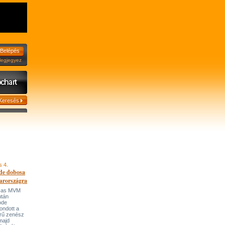
jegyez
s 4.
de dobosa
arországra
házas MVM
után
ode
ondott a
írű zenész
majd