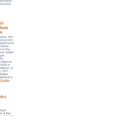
 Arénában
ukcióval.
NO
őször
on
an, mint
lmányai nem
 elektromos
Épített
és Furby
rok mellett
ngok
dre
 dolgozott
őként is.
dalával, az
t, 2027.
lhatjuk
llépését a
Tovább
pák a
 egyik
ete & Bas