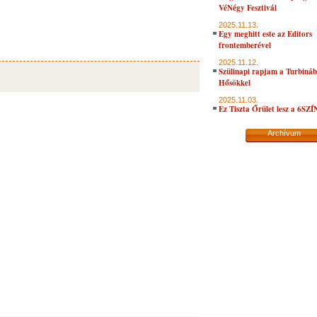
VéNégy Fesztivál
2025.11.13.
Egy meghitt este az Editors
frontemberével
2025.11.12.
Szülinapi rapjam a Turbiná
Hősökkel
2025.11.03.
Ez Tiszta Őrület lesz a 6SZ
Archívum