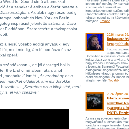
november 25-én a Dürer Kertben
pse Wired for Sound című albumukkal
londoni duó néhány év alatt vál
cióját a zenekar életében először betette a
szenzációból nemzetközi
koncertkedvenccé, sajátos stí
 Olaszországban. A dalok nagy része pedig
utánozhatatlan karakterükkel p
 tampai otthonát és New York és Berlin
teljesen egyedi színt képviseln
műfajban.
Tovább
ngeteg inspirációt jelentette számára, Dave
dt Floridában. Szerencsére a távkapcsolat
dött.
2026. május 29.
Budapestre ér
legnagyobb ola
 ez a legsúlyosabb eddigi anyaguk, egy
öltői, mint mindig, ám fülbemászó és az
Igazi sztárpará
augusztusban 
kal operál.
Dome-ban augusztus 22-én, aho
kel az olasz zene aranykora. A
nagyszabású, látványos show
 szándékosan -, de jól összegzi hol is
a legendás Sanremói Fesztivál
fter the End című album után, ahol
csillagainak slágerei idézik meg
különleges világot, ahonnan év
jd „meghaltak” ismét.
„Az eredmény ez a
örökzöld slágerek és ikonok ind
világhírnév felé.
Tovább
-óceán mindkét oldaláról, ami mindörökké
 hozzáteszi:
„Szeretem ezt a kifejezést, mert
y is, el van cseszve.
”
2026. április 30.
Felizzik az erő
nemzetközi fel
gyarapítja a 2
INOTA Fesztiv
Az ország egyetlen, erőműben
megvalósuló audiovizuális feszt
további, a maguk területén kie
előadókat jelentett be. Termés