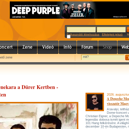
Felhasználó létrehozása
Elfelejtett jelszó
Meg
hető zene
zenekara a Dürer Kertben -
ten
2026. augusztu
A Depeche Mo
visszatér Magy
A tavalyi, telt
Dome-koncert 
Christian Eigner, a Depeche M
legendás dobosa ismét igent m
101 Hang felkérésére. A világh
december 10-én Budapesten, 