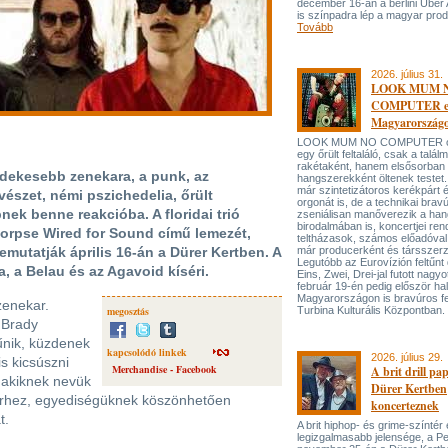
december 16-án a berlini Uber
is színpadra lép a magyar prod
Tovább
2026. július 31.
LOOK MUM 
COMPUTER el
Magyarország
LOOK MUM NO COMPUTER oly
egy őrült feltaláló, csak a talá
rakétaként, hanem elsősorban
rdekesebb zenekara, a punk, az
hangszerekként öltenek testet. 
már szintetizátoros kerékpárt 
észet, némi pszichedelia, őrült
orgonát is, de a technikai bravú
ek benne reakcióba. A floridai trió
zseniálisan manőverezik a ha
birodalmában is, koncertjei ren
Corpse Wired for Sound című lemezét,
teltházasok, számos előadóval
mutatják április 16-án a Dürer Kertben. A
már producerként és társszerz
Legutóbb az Eurovízión feltűnt 
, a Belau és az Agavoid kíséri.
Eins, Zwei, Drei-jal futott nagyo
február 19-én pedig először hal
Magyarországon is bravúros fe
zenekar.
megosztás
Turbina Kulturális Központban.
 Brady
nik, küzdenek
kapcsolódó linkek
2026. július 29.
is kicsúszni
Merchandise - Facebook
A brit drill pa
 akiknek nevük
Dürer Kertben
sikerhez, egyediségüknek köszönhetően
koncerteznek
t.
A brit hiphop- és grime-színtér
legizgalmasabb jelensége, a P