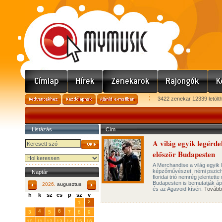
3422 zenekar 12339 letölt
Listázás
Cím
A világ egyik legérd
először Budapesten
A Merchandise a világ egyik
képzőművészet, némi psziche
Naptár
floridai trió nemrég jelentet
Budapesten is bemutatják ápr
2026.
augusztus
és az Agavoid kíséri.
Tovább
h
k
sz
cs
p
sz
v
29
31
2
27
28
30
1
4
6
3
5
7
8
9
10
11
12
13
14
15
16