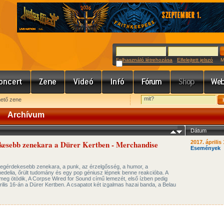
Felhasználó létrehozása
Elfelejtett jelszó
Meg
hető zene
Archívum
Dátum
ekesebb zenekara a Dürer Kertben - Merchandise
2017. április 
Események
 legérdekesebb zenekara, a punk, az érzelgősség, a humor, a
delia, őrült tudomány és egy pop géniusz lépnek benne reakcióba. A
te meg ötödik, A Corpse Wired for Sound című lemezét, első ízben pedig
ilis 16-án a Dürer Kertben. A csapatot két izgalmas hazai banda, a Belau