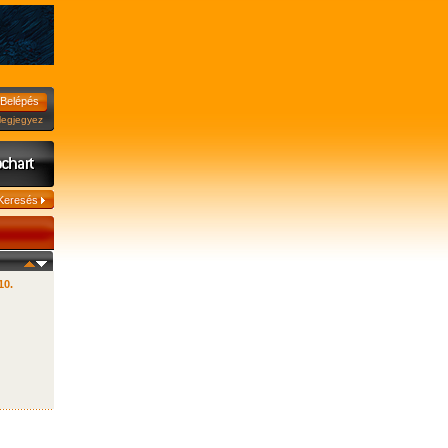
jegyez
10.