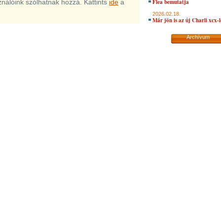
sználóink szólhatnak hozzá. Kattints
ide
a
Flea bemutatja
2026.02.18.
Már jön is az új Charli xcx-
Archívum