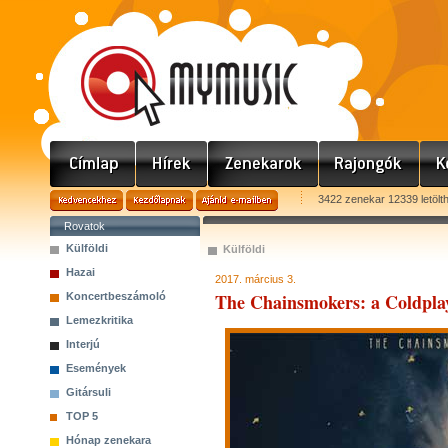
3422 zenekar 12339 letölt
Rovatok
Külföldi
Külföldi
Hazai
2017. március 3.
The Chainsmokers: a Coldplay 
Koncertbeszámoló
Lemezkritika
Interjú
Események
Gitársuli
TOP 5
Hónap zenekara