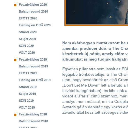
Fesztiválblog 2020
Balatonsound 2020
EFOTT 2020
Fishing on Orfű 2020
Strand 2020
Sziget 2020
Nem akárhogyan mutatkozott be az
SZIN 2020
amerikai producer duó, a The Cha
VOLT 2020
készítettek új nótát, amely előre v
albumukat is meg tudjuk hallgatn
Fesztiválblog 2019
Balatonsound 2019
Egyetlen pillanatra sem lassít az E
EFOTT 2019
legújabb trónkövetelője, a The Cha
után, hogy besöpörték az első Gram
Fishing on Orfű 2019
„Don’t Let Me Down” lett a befutó a
Strand 2019
felvétel kategóriában), és kihozták a
Sziget 2019
videót a „Paris” című számhoz, máris 
SZIN 2019
amelyet nem mással, mint a Coldplay
Awards gálán debütált egy közös el
VOLT 2019
Zwadlo által készített szöveges videó
Fesztiválblog 2018
Balatonsound 2018