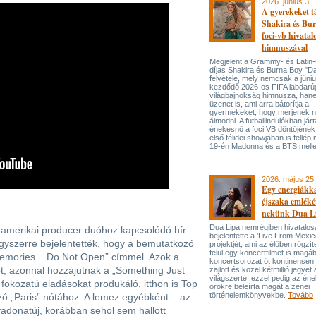
2026. június 3.
A gyerekeket 
Shakira és Bur
foci-vb hivatal
himnuszával
Megjelent a Grammy- és Lati
díjas Shakira és Burna Boy "Da
felvétele, mely nemcsak a júni
kezdődő 2026-os FIFA labdarú
világbajnokság himnusza, han
üzenet is, ami arra bátorítja a
gyermekeket, hogy merjenek 
álmodni. A futballindulókban jár
énekesnő a foci VB döntőjének 
első félidei showjában is fellép 
19-én Madonna és a BTS melle
2026. május 25.
Egy energiákka
éjszaka emléké
nekünk Dua L
Dua Lipa nemrégiben hivatalos
a amerikai producer duóhoz kapcsolódó hír
bejelentette a ’Live From Mexic
gyszerre bejelentették, hogy a bemutatkozó
projektjét, ami az élőben rögzí
felül egy koncertfilmet is magáb
Memories... Do Not Open” címmel. Azok a
koncertsorozat öt kontinensen 
ot, azonnal hozzájutnak a „Something Just
zajlott és közel kétmillió jegyet 
világszerte, ezzel pedig az én
 fokozatú eladásokat produkáló, itthon is Top
örökre beleírta magát a zenei
történelemkönyvekbe.
Tovább
zó „Paris” nótához. A lemez egyébként – az
vadonatúj, korábban sehol sem hallott