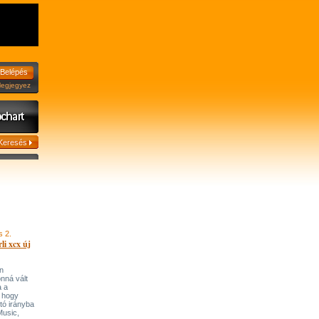
jegyez
s 2.
li xcx új
n
onná vált
a a
, hogy
tó irányba
’Music,