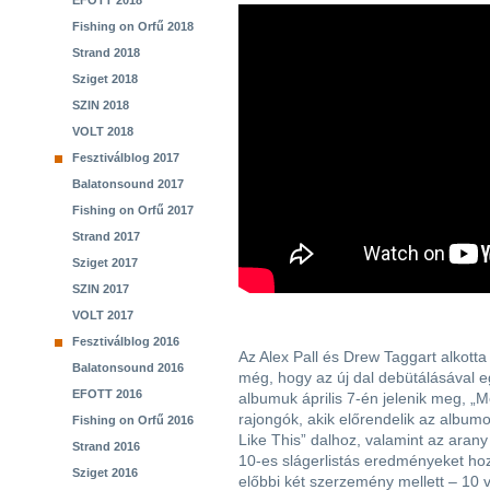
EFOTT 2018
Fishing on Orfű 2018
Strand 2018
Sziget 2018
SZIN 2018
VOLT 2018
Fesztiválblog 2017
Balatonsound 2017
Fishing on Orfű 2017
Strand 2017
Sziget 2017
SZIN 2017
VOLT 2017
Fesztiválblog 2016
Az Alex Pall és Drew Taggart alkott
Balatonsound 2016
még, hogy az új dal debütálásával e
EFOTT 2016
albumuk április 7-én jelenik meg, „
rajongók, akik előrendelik az album
Fishing on Orfű 2016
Like This” dalhoz, valamint az arany
Strand 2016
10-es slágerlistás eredményeket ho
Sziget 2016
előbbi két szerzemény mellett – 10 