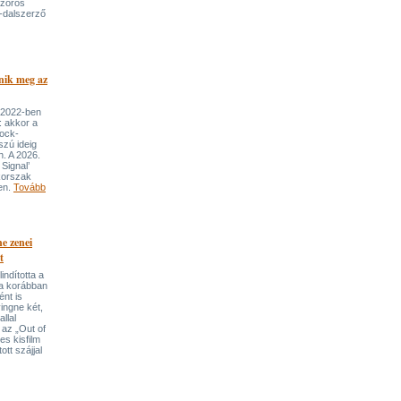
szoros
-dalszerző
nik meg az
 2022-ben
: akkor a
rock-
szú ideig
n. A 2026.
Signal’
korszak
ben.
Tovább
e zenei
t
indította a
t a korábban
nt is
ingne két,
llal
 az „Out of
s kisfilm
ott szájjal