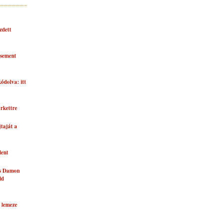
zdett
asement
kódolva: itt
rkettre
taját a
lent
és Damon
ld
 lemeze