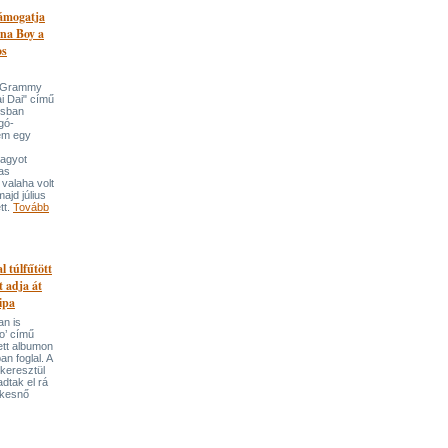
támogatja
na Boy a
os
n-Grammy
i Dai" című
usban
gó-
em egy
nagyot
tas
valaha volt
majd július
tt.
Tovább
l túlfűtött
t adja át
ipa
an is
o’ című
tett albumon
an foglal. A
keresztül
adtak el rá
ekesnő