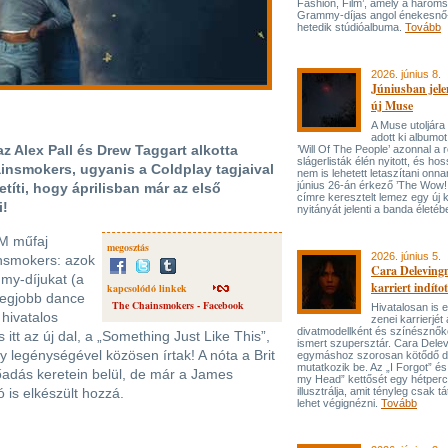
Fashion, Film’, amely a három
Grammy-díjas angol énekesnő
hetedik stúdióalbuma.
Tovább
2026. június 8.
Júniusban jele
új Muse
A Muse utoljára
adott ki albumot
 Alex Pall és Drew Taggart alkotta
’Will Of The People’ azonnal a 
slágerlisták élén nyitott, és hos
insmokers, ugyanis a Coldplay tagjaival
nem is lehetett letaszítani onna
június 26-án érkező ’The Wow! 
etíti, hogy áprilisban már az első
címre keresztelt lemez egy új 
i!
nyitányát jelenti a banda életé
DM műfaj
megosztás
2026. június 5.
insmokers: azok
Cara Delevingn
my-díjukat (a
karriert indítot
kapcsolódó linkek
 legjobb dance
The Chainsmokers - Facebook
Hivatalosan is el
 hivatalos
zenei karrierjé
divatmodellként és színésznőké
itt az új dal, a „Something Just Like This”,
ismert szupersztár. Cara Delev
 legénységével közösen írtak! A nóta a Brit
egymáshoz szorosan kötődő da
mutatkozik be. Az „I Forgot” és
őadás keretein belül, de már a James
my Head” kettősét egy hétperce
 is elkészült hozzá.
illusztrálja, amit tényleg csak tát
lehet végignézni.
Tovább