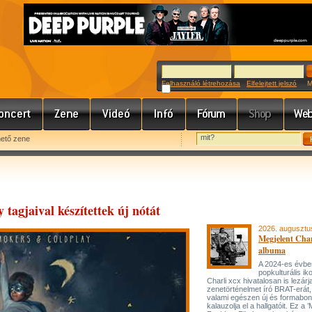
Felhasználó létrehozása
Elfelejtett jelszó
Meg
hető zene
tagjaival készítettek új nótát
2026. augusztu
Megjelent Char
albuma
A 2024-es évbe
popkulturális ik
Charli xcx hivatalosan is lezárj
zenetörténelmet író BRAT-erát
valami egészen új és formabon
kalauzolja el a hallgatóit. Ez a 