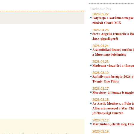
További hírek
2026.05.22.
Folytatja a korábban megke
zúzását Charli XCX
2026.04.26.
Steve Angello remixelte a B
Jaxx gigaslágerét
2026.04.24.
Asztrofizikai üzenet rockba 
a Muse nagybejelentése
2026.04.23.
Madonna visszatért a táncpa
2026.03.19.
Szabályosan berúgta 2026 aj
Twenty One Pilots
2026.03.17.
Morrissey új lemeze is megje
2026.03.15.
Az Arctic Monkeys, a Pulp 
Albarn is szerepel a War Chi
jótékonysági lemezén
2026.03.12.
Márciusban jelenik meg Flea
2026.02.19.