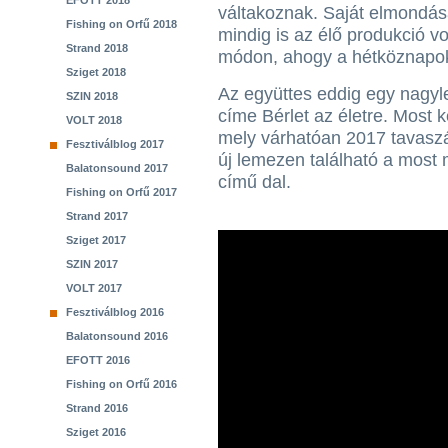
EFOTT 2018
váltakoznak. Saját elmondás
Fishing on Orfű 2018
mindig is az élő produkció vo
Strand 2018
módon, ahogy a hétköznapo
Sziget 2018
Az együttes eddig egy nagyl
SZIN 2018
címe Bérlet az életre. Most 
VOLT 2018
mely várhatóan 2017 tavaszá
Fesztiválblog 2017
új lemezen található a most
Balatonsound 2017
című dal.
Fishing on Orfű 2017
Strand 2017
Sziget 2017
SZIN 2017
VOLT 2017
Fesztiválblog 2016
Balatonsound 2016
EFOTT 2016
Fishing on Orfű 2016
Strand 2016
Sziget 2016