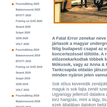
Fesztiválblog 2020
Balatonsound 2020
EFOTT 2020
Fishing on Orfű 2020
Strand 2020
Sziget 2020
A Fatal Error zenekar neve
SZIN 2020
jártasok a magyar undergro
VOLT 2020
félig budapesti csapat az e
Fesztiválblog 2019
koncertezéssel töltötte. A 
Balatonsound 2019
előzenekarkodtak többek k
EFOTT 2019
Mókusok, vagy az Anna & th
Fishing on Orfű 2019
Tankcsapda oldalán játszo
Strand 2019
minden nyáron jelen vanna
Sziget 2019
Sok stílus keveredik zenéjük
SZIN 2019
maguk is sok fajta zenét sze
VOLT 2019
Ugyanúgy jellemző dalaikra
Fesztiválblog 2018
torz hangzás, mint a lágy, tis
Balatonsound 2018
ezek általában dalokon belül 