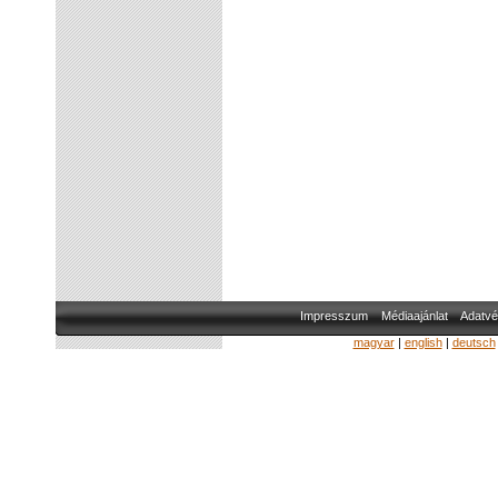
Impresszum
Médiaajánlat
Adatvé
magyar
|
english
|
deutsch