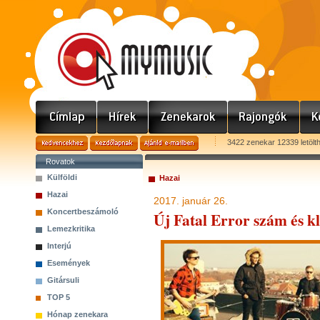
3422 zenekar 12339 letölt
Rovatok
Külföldi
Hazai
Hazai
2017. január 26.
Koncertbeszámoló
Új Fatal Error szám és kl
Lemezkritika
Interjú
Események
Gitársuli
TOP 5
Hónap zenekara