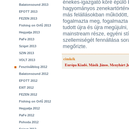
énekes-igazgató köré épülő 
Balatonsound 2013
hagyományos zenekartörténe
EFOTT 2013
más felállásokban működött
FEZEN 2013
fogalmazta meg, fogalmazta 
Fishing on Orfű 2013
tudott újra és újra megújulni
Hegyalja 2013
mainstream része, egyéni st
szellemiségét fennállása so
PaFe 2013
megőrizte.
Sziget 2013
SZIN 2013
cimkék
VOLT 2013
Európa Kiadó
,
Másik János
,
Menyhárt J
Fesztiválblog 2012
Balatonsound 2012
EFOTT 2012
EXIT 2012
FEZEN 2012
Fishing on Orfű 2012
Hegyalja 2012
PaFe 2012
Pohoda 2012