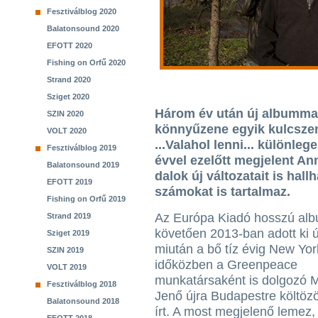
Fesztiválblog 2020
Balatonsound 2020
EFOTT 2020
Fishing on Orfű 2020
Strand 2020
Sziget 2020
Három év után új albummal
SZIN 2020
könnyűzene egyik kulcszen
VOLT 2020
...Valahol lenni... különl
Fesztiválblog 2019
évvel ezelőtt megjelent An
Balatonsound 2019
dalok új változatait is hall
EFOTT 2019
számokat is tartalmaz.
Fishing on Orfű 2019
Az Európa Kiadó hosszú al
Strand 2019
követően 2013-ban adott ki ú
Sziget 2019
miután a bő tíz évig New Yor
SZIN 2019
időközben a Greenpeace
VOLT 2019
munkatársaként is dolgozó 
Fesztiválblog 2018
Jenő újra Budapestre költözö
Balatonsound 2018
írt. A most megjelenő lemez, a