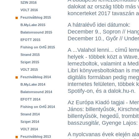
SZIN 2016
dalokat az ország több más v
VOLT 2016
koncerteket 2017 tavaszán a 
Fesztiválblog 2015
A hátralévő idei dátumok:
B.My.Lake 2015
December 9., Sopron // Han
Balatonsound 2015
December 10., Győr // Under
EFOTT 2015
Fishing on Orfű 2015
A ...Valahol lenni... című le
Strand 2015
helyek - többek közt a Wave
Sziget 2015
lemezboltok, valamint a Medi
Libri könyvesboltokban is m
VOLT 2015
digitális formában pedig meg
Fesztiválblog 2014
internetes felületen, többek
B.My.Lake 2014
Spotify-on, és a dalok.hu-n.
Balatonsound 2014
EFOTT 2014
Az Európa Kiadó tagjai - Men
Fishing on Orfű 2014
János: billentyűsök, Kirschne
Strand 2014
billentyűsök, hegedű, trombi
Sziget 2014
basszusgitár, Gyenge Lajos:
VOLT 2014
A nyolcvanas évek elején ala
Fesztiválblog 2013