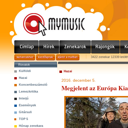
3422 zenekar 12339 letölt
Rovatok
Külföldi
Hazai
Hazai
2016. december 5.
Koncertbeszámoló
Megjelent az Európa Ki
Lemezkritika
Interjú
Események
Gitársuli
TOP 5
Hónap zenekara