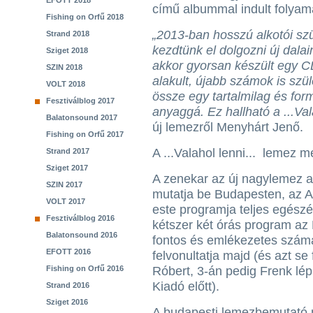
EFOTT 2018
című albummal indult folyam
Fishing on Orfű 2018
„2013-ban hosszú alkotói szü
Strand 2018
kezdtünk el dolgozni új dala
Sziget 2018
akkor gyorsan készült egy C
SZIN 2018
alakult, újabb számok is szü
VOLT 2018
össze egy tartalmilag és for
Fesztiválblog 2017
anyaggá. Ez hallható a ...Val
Balatonsound 2017
új lemezről Menyhárt Jenő.
Fishing on Orfű 2017
A ...Valahol lenni... lemez 
Strand 2017
Sziget 2017
A zenekar az új nagylemez 
SZIN 2017
mutatja be Budapesten, az A
VOLT 2017
este programja teljes egész
Fesztiválblog 2016
kétszer két órás program az
Balatonsound 2016
fontos és emlékezetes számát
EFOTT 2016
felvonultatja majd (és azt se
Fishing on Orfű 2016
Róbert, 3-án pedig Frenk lép 
Kiadó előtt).
Strand 2016
Sziget 2016
A budapesti lemezbemutató m