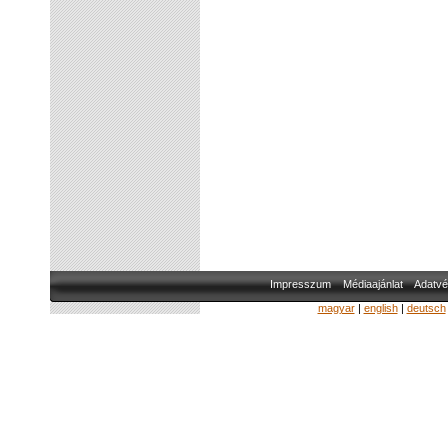
Impresszum
Médiaajánlat
Adatvé
magyar
|
english
|
deutsch