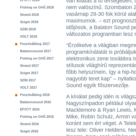
van kilátás a tó térségében,
EFOTT 2018
nem valószínű. Szombaton 2
Fishing on Orfű 2018
vasárnap 29-30 fok körül ala
Strand 2018
maximumok. – ezt prognoszti
Sziget 2018
időjósok, a Balaton Sound pe
SZIN 2018
változatos programban lesz 
VOLT 2018
Fesztiválblog 2017
“Érzékelve a világban megm
programkínálatát is próbáljuk
Balatonsound 2017
elektronikus zene továbbra 
Fishing on Orfű 2017
stílusok világhírű reprezentán
Strand 2017
főbb helyszínein, így a hip-h
Sziget 2017
nagyobb teret kap” – nyilatk
SZIN 2017
Sound egyik főszervezője.
VOLT 2017
Fesztiválblog 2016
A kínálat pedig idén is világ
Balatonsound 2016
Nagyszínpadon például olya
Macklemore & Ryan Lewis, Ma
EFOTT 2016
Mike, Robin Schulz, Armin v
Fishing on Orfű 2016
koránt sem ért véget. A Tel
Strand 2016
lesz tele: Oliver Heldens, N
Sziget 2016