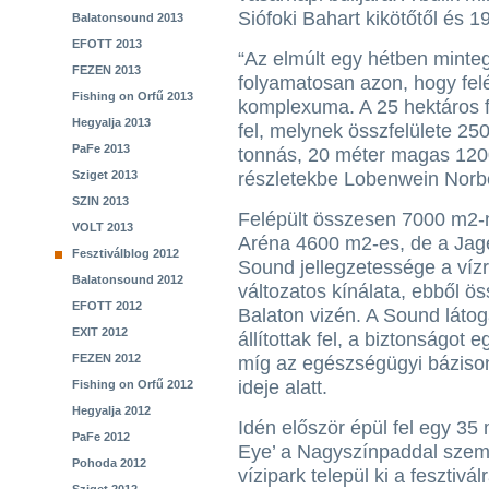
Siófoki Bahart kikötőtől és 1
Balatonsound 2013
EFOTT 2013
“Az elmúlt egy hétben minteg
FEZEN 2013
folyamatosan azon, hogy fel
Fishing on Orfű 2013
komplexuma. A 25 hektáros f
Hegyalja 2013
fel, melynek összfelülete 25
PaFe 2013
tonnás, 20 méter magas 120
Sziget 2013
részletekbe Lobenwein Norbe
SZIN 2013
Felépült összesen 7000 m2-n
VOLT 2013
Aréna 4600 m2-es, de a Jage
Fesztiválblog 2012
Sound jellegzetessége a vízr
Balatonsound 2012
változatos kínálata, ebből ö
EFOTT 2012
Balaton vizén. A Sound látog
EXIT 2012
állítottak fel, a biztonságot
FEZEN 2012
míg az egészségügyi bázison
ideje alatt.
Fishing on Orfű 2012
Hegyalja 2012
Idén először épül fel egy 35
PaFe 2012
Eye’ a Nagyszínpaddal szem
Pohoda 2012
vízipark települ ki a fesztivá