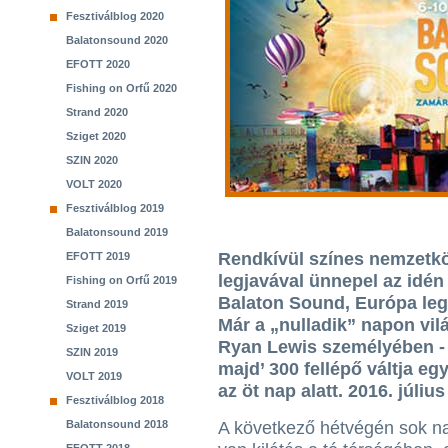
Fesztiválblog 2020
Balatonsound 2020
EFOTT 2020
Fishing on Orfű 2020
Strand 2020
Sziget 2020
SZIN 2020
VOLT 2020
Fesztiválblog 2019
Balatonsound 2019
Rendkívül színes nemzetköz
EFOTT 2019
legjavával ünnepel az idén
Fishing on Orfű 2019
Balaton Sound, Európa leg
Strand 2019
Már a „nulladik” napon vil
Sziget 2019
Ryan Lewis személyében - 
SZIN 2019
majd’ 300 fellépő váltja 
VOLT 2019
az öt nap alatt. 2016. júli
Fesztiválblog 2018
Balatonsound 2018
A következő hétvégén sok n