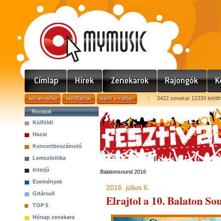
3422 zenekar 12339 letölt
Rovatok
Külföldi
Hazai
Koncertbeszámoló
Lemezkritika
Interjú
Balatonsound 2016
Események
2016. július 6.
Gitársuli
Elrajtol a 10. Balaton So
TOP 5
Hónap zenekara