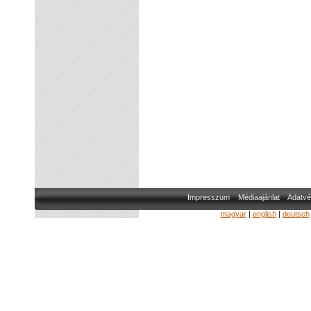
Impresszum
Médiaajánlat
Adatvé
magyar
|
english
|
deutsch