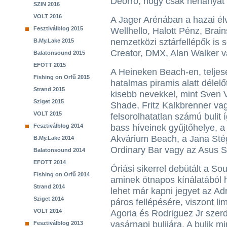
Deorro, hogy csak néhányat 
SZIN 2016
VOLT 2016
A Jager Arénában a hazai él
Fesztiválblog 2015
Wellhello, Halott Pénz, Brain
nemzetközi sztárfellépők is 
B.My.Lake 2015
Creator, DMX, Alan Walker 
Balatonsound 2015
EFOTT 2015
A Heineken Beach-en, teljese
Fishing on Orfű 2015
hatalmas piramis alatt délelőt
Strand 2015
kisebb nevekkel, mint Sven 
Sziget 2015
Shade, Fritz Kalkbrenner va
VOLT 2015
felsorolhatatlan számú bulit 
Fesztiválblog 2014
bass híveinek gyűjtőhelye, 
Akvárium Beach, a Jana Stég,
B.My.Lake 2014
Ordinary Bar vagy az Asus 
Balatonsound 2014
EFOTT 2014
Óriási sikerrel debütált a So
Fishing on Orfű 2014
aminek ötnapos kínálatából
Strand 2014
lehet már kapni jegyet az A
Sziget 2014
páros fellépésére, viszont l
VOLT 2014
Agoria és Rodriguez Jr szerd
vasárnapi bulijára. A bulik 
Fesztiválblog 2013