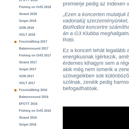
EFOTT 2018
premierje pedig az Indexen v
Fishing on Orfű 2018
„Ezen a koncerten mutatjuk 
Strand 2018
vadonatúj szerzeményünket, 
Sziget 2018
BioRoBot koncertre számíthat
SZIN 2018
án a G3 Klubba meghallgatni
VOLT 2018
Robi.
Fesztiválblog 2017
Balatonsound 2017
Ez a koncert tehát legalább 
Fishing on Orfű 2017
energikusnak ígérkezik, am
érdemes kihagyni sem a rég
Strand 2017
akik még nem ismerik a zenek
Sziget 2017
szövegeikben sok különböző 
SZIN 2017
szólnak, zenéik pedig harm
VOLT 2017
befogadhatóak.
Fesztiválblog 2016
Balatonsound 2016
EFOTT 2016
Fishing on Orfű 2016
Strand 2016
Sziget 2016