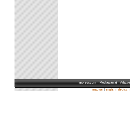
Impresszum
Médiaajánlat
Adatvé
magyar
|
english
|
deutsch