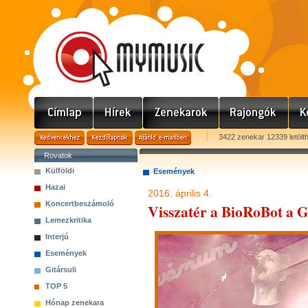
3422 zenekar 12339 letölt
Rovatok
Külföldi
Események
Hazai
2016. április 4.
Koncertbeszámoló
Visszatér a BioRoBot a 
Lemezkritika
Interjú
Események
Gitársuli
TOP 5
Hónap zenekara