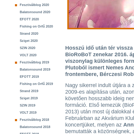
Fesztiválblog 2020
Balatonsound 2020
EFOTT 2020
Fishing on Orfű 2020
Strand 2020
Sziget 2020
Hosszú idő után tér vissza
SZIN 2020
BioRoBoT zenekar 2016. áp
VOLT 2020
viszonylag különleges for
Fesztiválblog 2019
Plutoból ismert Nemes And
Balatonsound 2019
frontembere, Bérczesi Robi
EFOTT 2019
Fishing on Orfű 2019
Nagy sikerrel indult útjára a
2009-es alapítása után, azo
Strand 2019
követően hosszabb ideig nem
Sziget 2019
formáció. Első lemezük (Bi
SZIN 2019
2013) után most új dalokkal 
VOLT 2019
Februárban az Akvárium Klubb
Fesztiválblog 2018
koncertjüket, melyen az
Ann
Balatonsound 2018
bemutatták a közönségnek, a