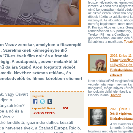
legszemélyesebb és legnagyo
lemeze. A sokszoros díjnyert
című konceptalbum dalai végi
az alkotó életén, fókuszba hel
többek között az addikcióval k
viszonyát. Az albumhoz, ahog
nemrég bejelentette, most mozi
K. Kovács Ákos és Ipacs Gerg
rendezésében a Superfactory, 
TelekomFilm és a CineSuper
gondozásában, ami már idén ő
látható lesz a mozikban.
Továb
ton Vezuv zenekar, amelyben a főszereplő
n. Szerelmüknek kémregénybe illő
 ’70-es évek film noir és a francia
2026. június 11.
Ünnepi estély 
végig. A budapesti, „power melankóliát”
süllyedő hajón
ű dalára Szabó Áron forgatott videót.
Blahalouisiana
smerik. Nevéhez számos reklám-, és
érkezett
 zenekedvelők és filmes körökben elismert
Nem sokkal előző megjelenésü
végtelen után egy már-már kar
hangulatú, mégis súlyos kérdé
boncolgató dallal jelentkezik a
ak, vagy Osvárt
Blahalouisiana.
Tovább
megosztás
djen a
mányzati kém? –
kapcsolódó linkek
2026. június 1.
 be a nő és a
Sűrű végtelen: 
ANTON VEZUV
on Vezuv
Blahalouisiana
ó lendületű, igazi indie dalhoz készült
A dal mindenki
 a hetvenes évek, a Szabad Európa Rádió,
ismerős érzése
fogalmaz meg olyan hangulattal