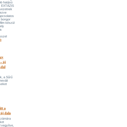
bb hatású
es EXTÁZIS
gvezetnek
yezve
apcsolatos
y bongor
film készül
ely
a
sszel
b
egy
 – új
-dal
k, a Sűrű
neváli
seket
itt a
 új dala
 számára
ket
 vegyítve,