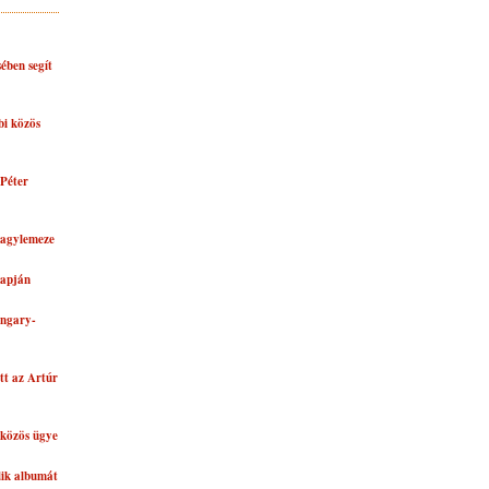
ében segít
bi közös
Péter
nagylemeze
lapján
ungary-
tt az Artúr
közös ügye
dik albumát