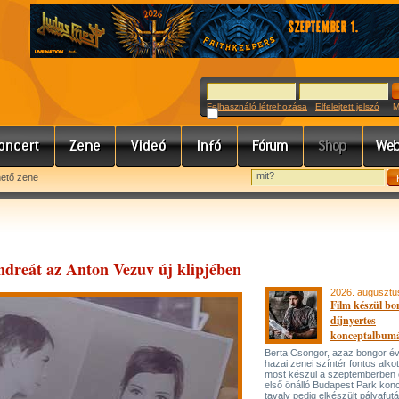
Felhasználó létrehozása
Elfelejtett jelszó
Meg
hető zene
dreát az Anton Vezuv új klipjében
2026. augusztu
Film készül bo
díjnyertes
konceptalbum
Berta Csongor, azaz bongor év
hazai zenei színtér fontos alko
most készül a szeptemberben
első önálló Budapest Park konc
tavaly pedig elkészült pályafut