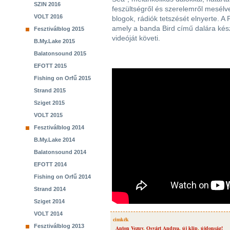
SZIN 2016
feszültségről és szerelemről mesélve
VOLT 2016
blogok, rádiók tetszését elnyerte. 
amely a banda Bird című dalára ké
Fesztiválblog 2015
videóját követi.
B.My.Lake 2015
Balatonsound 2015
EFOTT 2015
Fishing on Orfű 2015
Strand 2015
Sziget 2015
VOLT 2015
Fesztiválblog 2014
B.My.Lake 2014
Balatonsound 2014
EFOTT 2014
Fishing on Orfű 2014
Strand 2014
Sziget 2014
VOLT 2014
cimkék
Fesztiválblog 2013
Anton Vezuv
,
Osvárt Andrea
,
új klip
,
újdonság!