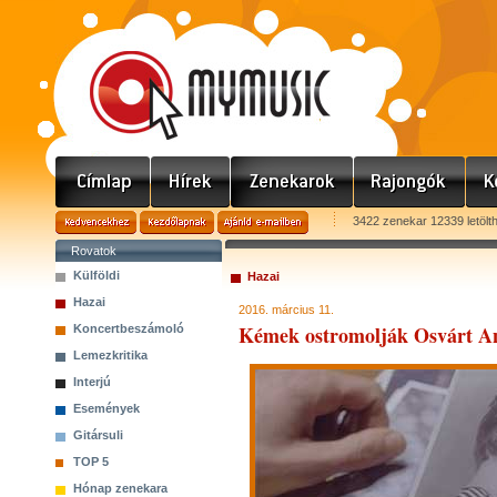
3422 zenekar 12339 letölt
Rovatok
Külföldi
Hazai
Hazai
2016. március 11.
Kémek ostromolják Osvárt An
Koncertbeszámoló
Lemezkritika
Interjú
Események
Gitársuli
TOP 5
Hónap zenekara