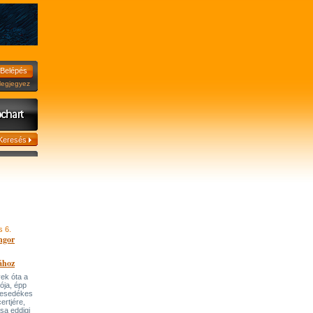
jegyez
s 6.
ngor
ához
ek óta a
tója, épp
 esedékes
ertjére,
ása eddigi