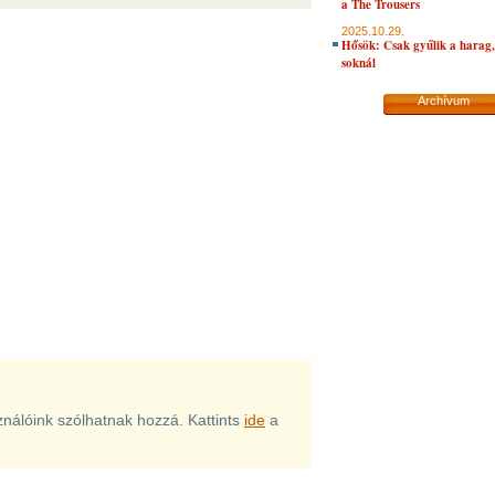
a The Trousers
2025.10.29.
Hősök: Csak gyűlik a harag, 
soknál
Archívum
sználóink szólhatnak hozzá. Kattints
ide
a