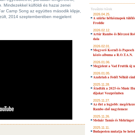
. Mindezekkel külföldi és hazai zenei
További hírek
A Far Camp Song az együttes második klipje,
2026.04.25.
szült, 2014 szeptemberében megjelent
A szürke hétköznapok túlélés
Freddie
2026.02.12.
Artúr Rambo és Bérczesi Ro
dala
2026.02.01.
Mogyoró Kornél és Papesch 
közös albuma a R.O.T.A.N.
2026.01.06.
Megjelent a Vad Fruttik új 
2026.01.05.
Azahriah a Fedél Nélkül cím
2025.11.28.
Átadták a 2025-ös Music H
díjakat Veszprémben
2025.11.27.
Az élet a legjobb: megérkeze
Rambo első nagylemeze
2025.11.26.
Molnár Tamás és Mehringer 
2025.11.11.
Budapesten mutatja be hete