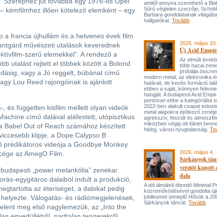
t. Szerephez jut továbbá egy 1976-os Opel
amitől annyira szerethető a Bla
Sűrű végtelen szerzője, Schob
 – kémfilmhez illően kötelező elemként – egy
Barbara gondolatainak világába
hallgatókat.
Tovább
p a francia újhullám és a hetvenes évek film
2026. május 20.
vantgárd művészeti utalások keverednek
Új Acid Empire
ktívfilm-szerű elemekkel”. A rendező a
Az elmúlt évek
b utalást rejtett el többek között a Bolond
több hazai zen
próbálja össze
adásig, vagy a Jó reggelt, búbánat című
modern metal, az elektronika é
agy Lou Reed rajongóinak is ajánlott
határait, de kevés formáció tal
ebben a saját, könnyen felisme
hangját. A budapesti Acid Empi
pontosan ebbe a kategóriába ta
2022-ben alakult csapat industr
és független kisfilm mellett olyan videók
metal alapokra építkező zenéj
achine című dalával aláfestett, utópisztikus
agresszív, feszült és atmoszfé
miközben végig ott lüktet benne
a Babel Out of Reach számához készített
hideg, városi nyugtalanság.
To
egviccesebb klipje, a Dope Calypso B
éző prédikátoros videója a Goodbye Monkey
2026. május 4.
s cége az AmegO Film.
Sárkányok tán
verziót kapott
 budapesti „power melankólia” zenekar.
dala
rás-egygitáros dalaiból indult a produkció,
A téli álmából ébredő Minimal P
megtartotta az éteriséget, a dalokat pedig
közreműködésével gondolta újr
 helyezte. Válogatás- és rádiómegjelenések,
jubileumot ünneplő Hősök a 20
Sárkányok táncát.
Tovább
elent meg első nagylemezük, az „Into the
an egyedüllétről, parttalan tengerekről,