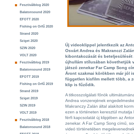
Fesztiválblog 2020
Balatonsound 2020
EFOTT 2020
Fishing on Orfű 2020
Strand 2020
Sziget 2020
Új videoklippel jelentkezik az An
SZIN 2020
Osvárt Andrea és Makranczi Zalá
VOLT 2020
kibontakozását és beteljesülését a
újhullám stílusában követhetjük 
Fesztiválblog 2019
játszó zenekar Far Camp Song cím
Balatonsound 2019
Áront szakmai körökben már jól i
EFOTT 2019
független kisfilm mellett több, a
Fishing on Orfű 2019
klip is fűződik.
Strand 2019
A titkosszolgálati főnök ultimátumán
Sziget 2019
Andrea vonzerejének engedelmeske
SZIN 2019
Makranczy Zalán által alakított kor
ezen a történeten keresztül mutatja
VOLT 2019
férfi kapcsolatát új klipjében az Ant
Fesztiválblog 2018
zenekar. A Far Camp Song című, sodr
Balatonsound 2018
videó történetében megelevenednek