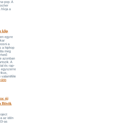
ha-pop. A
locher
 hívja a
 klip
ben egyre
ekar
mosni a
s a hiphop
álta meg
rhető
re azonban
rtozik. A
ial és rap-
e egyszerre
rikus,
 valamiféle
vább
ca: új
 a Hősök
roject
a az idén
03-as