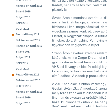
EFOTT 2018
és az az ellen küzdő titkosszolgála
Kadett, néhány sajtos roló, valamint
Fishing on Orfű 2018
pisztoly is.
Strand 2018
Sziget 2018
Szabó Áron elmondása szerint „a kli
noir stílusának fúziója, amelyben a
SZIN 2018
hitchcock-i képi megoldásokkal, dete
VOLT 2018
videóban számos konkrét, vagy aprób
Fesztiválblog 2017
Pierrot, a Négyszáz csapás, a Kifull
filmekre, de a Smashing Pumpkins v
Balatonsound 2017
figyelmesen végignézni a klipet.
Fishing on Orfű 2017
Strand 2017
Szabó Áron nevéhez számos reklám-, 
kötődnek, mint a Žagar Dream of a M
Sziget 2017
gyermektársadalmat bemutató klip, 
SZIN 2017
VHS sci-fi, vagy az idei év eddigi l
VOLT 2017
kategóriás, technicolor mozikat id
Fesztiválblog 2016
című dalhoz. A videoklip procukció
Balatonsound 2016
A 2010-ben alakult Anton Vezuv egy
EFOTT 2016
Gyulai István „Sztív” megkapó, zongo
Fishing on Orfű 2016
mely teljes zenekari felállásában is 
finoman és okosan az erősítők közé
Strand 2016
hazai klubkoncertek után 2014-ben j
Sziget 2016
Sea”, melankolikus dalokkal, határtal