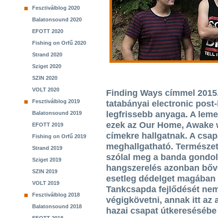
Fesztiválblog 2020
Balatonsound 2020
EFOTT 2020
Fishing on Orfű 2020
Strand 2020
Sziget 2020
SZIN 2020
VOLT 2020
Finding Ways címmel 2015.
Fesztiválblog 2019
tatabányai electronic post
legfrissebb anyaga. A leme
Balatonsound 2019
ezek az Our Home, Awake 
EFOTT 2019
címekre hallgatnak. A csa
Fishing on Orfű 2019
meghallgatható. Természet
Strand 2019
szólal meg a banda gondol
Sziget 2019
hangszerelés azonban bőve
SZIN 2019
esetleg dédelget magában 
VOLT 2019
Tankcsapda fejlődését nem
Fesztiválblog 2018
végigkövetni, annak itt az
Balatonsound 2018
hazai csapat útkeresésébe