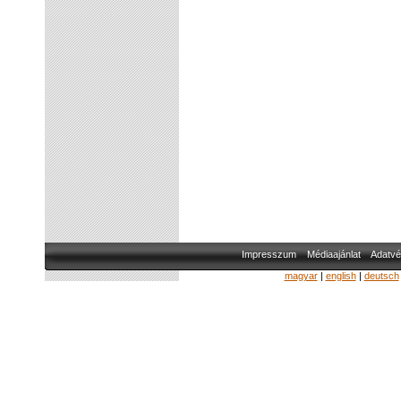
Impresszum
Médiaajánlat
Adatvé
magyar
|
english
|
deutsch