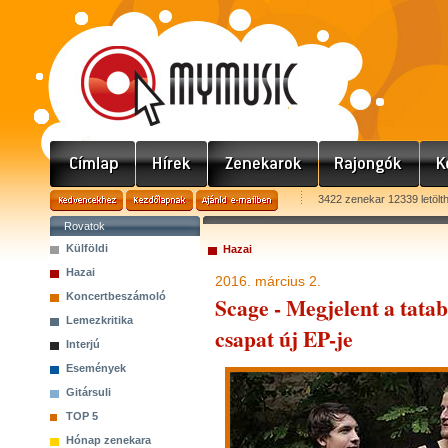
3422 zenekar 12339 letölt
Rovatok
Külföldi
Hazai
Hazai
2016. március 2.
Koncertbeszámoló
Scage - Megjelent a tata
Lemezkritika
csapat új EP-je
Interjú
Események
Gitársuli
TOP 5
Hónap zenekara