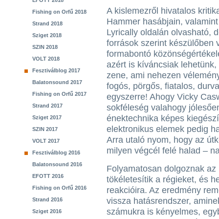
EFOTT 2018
A kislemezről hivatalos kritik
Fishing on Orfű 2018
Hammer hasábjain, valamint
Strand 2018
Lyrically oldalán olvasható, 
Sziget 2018
források szerint készülőben 
SZIN 2018
formabontó közönségértékelé
VOLT 2018
azért is kíváncsiak lehetünk
Fesztiválblog 2017
zene, ami nehezen vélemény
Balatonsound 2017
fogós, pörgős, fiatalos, dur
Fishing on Orfű 2017
egyszerre! Ahogy Vicky Casw
Strand 2017
sokféleség valahogy jólesően
énektechnika képes kiegészí
Sziget 2017
elektronikus elemek pedig h
SZIN 2017
Arra utaló nyom, hogy az útk
VOLT 2017
milyen végcél felé halad – n
Fesztiválblog 2016
Balatonsound 2016
Folyamatosan dolgoznak az ú
EFOTT 2016
tökéletesítik a régieket, és 
Fishing on Orfű 2016
reakcióira. Az eredmény rem
vissza hatásrendszer, amine
Strand 2016
számukra is kényelmes, egy
Sziget 2016