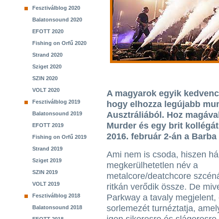
Fesztiválblog 2020
Balatonsound 2020
EFOTT 2020
Fishing on Orfű 2020
Strand 2020
Sziget 2020
SZIN 2020
VOLT 2020
A magyarok egyik kedvenc 
Fesztiválblog 2019
hogy elhozza legújabb mu
Ausztráliából. Hoz magával
Balatonsound 2019
Murder és egy brit kollégá
EFOTT 2019
2016. február 2-án a Barba
Fishing on Orfű 2019
Strand 2019
Ami nem is csoda, hiszen h
Sziget 2019
megkerülhetetlen név a
SZIN 2019
metalcore/deatchcore szcén
VOLT 2019
ritkán verődik össze. De miv
Fesztiválblog 2018
Parkway a tavaly megjelent, 
sorlemezét turnéztatja, amel
Balatonsound 2018