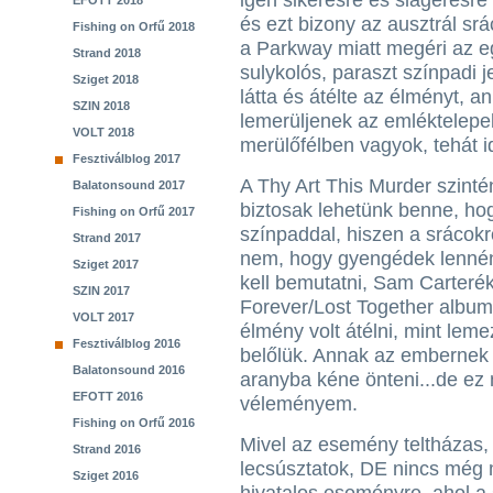
igen sikeresre és slágeresre 
EFOTT 2018
és ezt bizony az ausztrál s
Fishing on Orfű 2018
a Parkway miatt megéri az eg
Strand 2018
sulykolós, paraszt színpadi je
Sziget 2018
látta és átélte az élményt, 
SZIN 2018
lemerüljenek az emléktelep
VOLT 2018
merülőfélben vagyok, tehát i
Fesztiválblog 2017
A Thy Art This Murder szintén
Balatonsound 2017
biztosak lehetünk benne, hog
Fishing on Orfű 2017
színpaddal, hiszen a srácok
Strand 2017
nem, hogy gyengédek lennéne
Sziget 2017
kell bemutatni, Sam Carterék
SZIN 2017
Forever/Lost Together album
VOLT 2017
élmény volt átélni, mint lem
Fesztiválblog 2016
belőlük. Annak az embernek
Balatonsound 2016
aranyba kéne önteni...de ez
EFOTT 2016
véleményem.
Fishing on Orfű 2016
Mivel az esemény teltházas, 
Strand 2016
lecsúsztatok, DE nincs még 
Sziget 2016