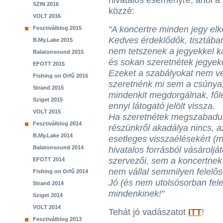
hivatalos eseményre, ahol a 
SZIN 2016
közzé:
VOLT 2016
"A koncertre minden jegy elke
Fesztiválblog 2015
Kedves érdeklődők, tisztába
B.My.Lake 2015
nem tetszenek a jegyekkel k
Balatonsound 2015
és sokan szeretnétek jegyek
EFOTT 2015
Ezeket a szabályokat nem vé
Fishing on Orfű 2015
szeretnénk mi sem a csúnya, 
Strand 2015
mindenkit megdorgálnak, fő
Sziget 2015
ennyi látogató jelölt vissza.
VOLT 2015
Ha szeretnétek megszabadulni
Fesztiválblog 2014
részünkről akadálya nincs, 
B.My.Lake 2014
esetleges visszaélésekért (m
Balatonsound 2014
hivatalos forrásból vásároljá
szervezői, sem a koncertnek
EFOTT 2014
nem vállal semmilyen felelős
Fishing on Orfű 2014
Jó (és nem utolsósorban fele
Strand 2014
mindenkinek!"
Sziget 2014
VOLT 2014
Tehát jó vadászatot
ITT
!
Fesztiválblog 2013