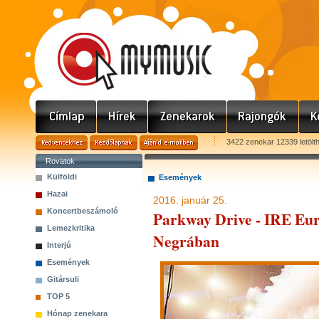
3422 zenekar 12339 letölt
Rovatok
Külföldi
Események
Hazai
2016. január 25.
Koncertbeszámoló
Parkway Drive - IRE Eu
Lemezkritika
Negrában
Interjú
Események
Gitársuli
TOP 5
Hónap zenekara