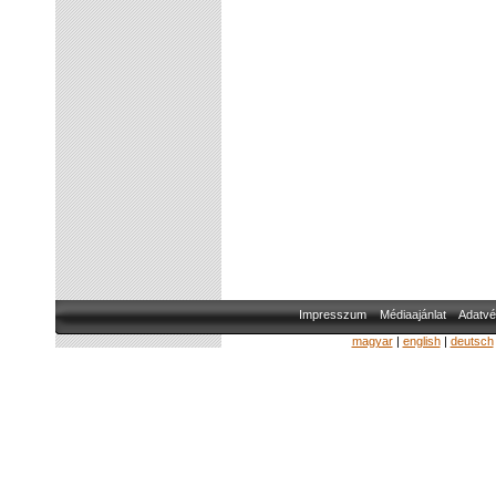
Impresszum
Médiaajánlat
Adatvé
magyar
|
english
|
deutsch