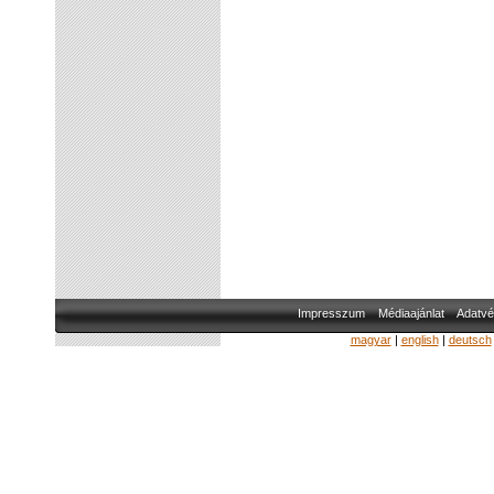
Impresszum
Médiaajánlat
Adatvé
magyar
|
english
|
deutsch