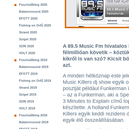
Fesztiválblog 2020
Balatonsound 2020
EFOTT 2020
Fishing on Orfű 2020
Strand 2020
Sziget 2020
A 89.5 Music Fm hivatalos
SZIN 2020
félmillióan követik – köztük
VOLT 2020
kikről is van szó? Kicsit b
Fesztiválblog 2019
azt.
Balatonsound 2019
EFOTT 2019
A minden hétköznap este jel
Fishing on Orfű 2019
Music Killers dj show egyik o
posztját például Funkerman i
Strand 2019
– az a Funkerman, aki a Sp
Sziget 2019
3 Minutes to Explain című to
SZIN 2019
készítette. A holland Funkerm
VOLT 2019
Killers egyik keddi rezidens dj
Fesztiválblog 2018
egyik élő összeállításában.
Balatonsound 2018