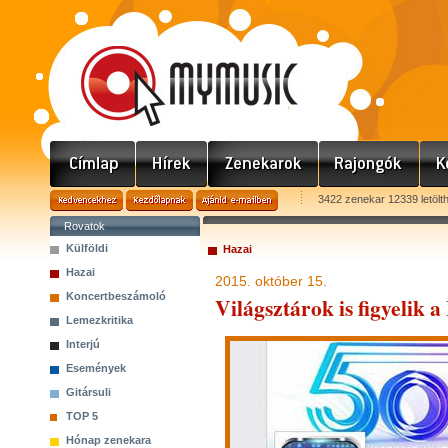
3422 zenekar 12339 letölt
Rovatok
Külföldi
Hazai
Hazai
2015. október 15.
Koncertbeszámoló
Világsztárok is figyelik
Lemezkritika
Interjú
Események
Gitársuli
TOP 5
Hónap zenekara