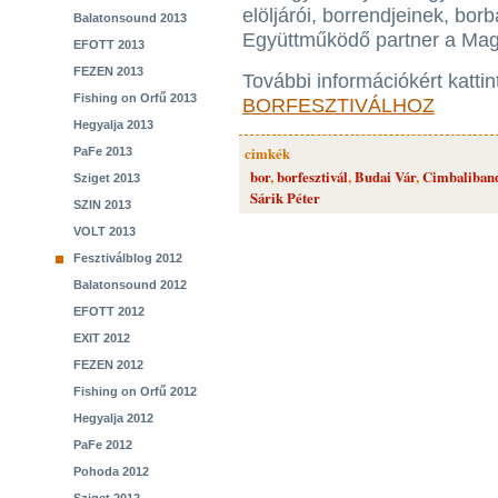
elöljárói, borrendjeinek, borb
Balatonsound 2013
Együttműködő partner a Mag
EFOTT 2013
FEZEN 2013
További információkért katti
Fishing on Orfű 2013
BORFESZTIVÁLHOZ
Hegyalja 2013
cimkék
PaFe 2013
bor
,
borfesztivál
,
Budai Vár
,
Cimbaliban
Sziget 2013
Sárik Péter
SZIN 2013
VOLT 2013
Fesztiválblog 2012
Balatonsound 2012
EFOTT 2012
EXIT 2012
FEZEN 2012
Fishing on Orfű 2012
Hegyalja 2012
PaFe 2012
Pohoda 2012