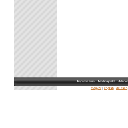
Impresszum
Médiaajánlat
Adatvé
magyar
|
english
|
deutsch