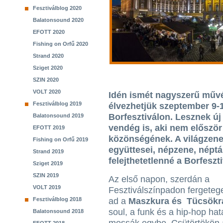
Fesztiválblog 2020
Balatonsound 2020
EFOTT 2020
Fishing on Orfű 2020
Strand 2020
Sziget 2020
SZIN 2020
VOLT 2020
Idén ismét nagyszerű műv
Fesztiválblog 2019
élvezhetjük szeptember 9-1
Borfesztiválon. Lesznek új
Balatonsound 2019
vendég is, aki nem először 
EFOTT 2019
közönségének. A világzen
Fishing on Orfű 2019
együttesei, népzene, néptán
Strand 2019
felejthetetlenné a Borfeszti
Sziget 2019
SZIN 2019
Az első napon, szerdán a
VOLT 2019
Fesztiválszínpadon fergeteg
Fesztiválblog 2018
ad a
Maszkura és Tücsökra
soul, a funk és a hip-hop hat
Balatonsound 2018