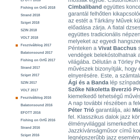
mossák egybe. Csütörtökön 
EFOTT 2018
Cimbaliband
együttes konce
Fishing on Orfű 2018
garantál felhőtlen kikapcsol
Strand 2018
az estét a Tárkány Művek kü
Sziget 2018
előadása zárja. A fiatal dzs
SZIN 2018
együttes tradicionális népzen
VOLT 2018
melyeket az egyedi hangszer
Fesztiválblog 2017
Pénteken a
Vivat Bacchus
s
Balatonsound 2017
vendégek belekóstolhatnak 
Fishing on Orfű 2017
világába. Délután a Törley 
Strand 2017
művészek bizonyítják, hogy 
elnyerésére. Este, a számtal
Sziget 2017
Ági és a Banda
lép színpad
SZIN 2017
Szőke Nikoletta Bverzió Pr
VOLT 2017
kiemelkedő tehetségű művész
Fesztiválblog 2016
A nap további részében a fel
Balatonsound 2016
Péter Trió
garantálja, aki
Mic
EFOTT 2016
fel. Klasszikus dalok jazz k
Fishing on Orfű 2016
élményvilággal ismerkedhet
Strand 2016
Jazzkívánságműsor című kon
Sziget 2016
legnépszerűbb jazz esemény