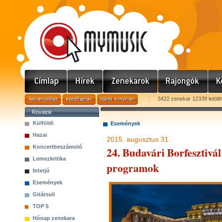
3422 zenekar 12339 letölt
Rovatok
Külföldi
Események
Hazai
2015. augusztus 31.
Koncertbeszámoló
24. Budavári Borfesztivál
Lemezkritika
programok
Interjú
Események
Gitársuli
TOP 5
Hónap zenekara