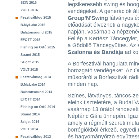
SZIN 2016
legsikeresebb swing és boog
VOLT 2016
vendégeket. A generációk ált
Group’N’Swing
látványos é
Fesztiválblog 2015
előadását élvezheti a nagykö
B.My.Lake 2015
napján, vasárnap a népzenéé
Balatonsound 2015
Fellép a Kertész Táncegylet
EFOTT 2015
a Gödöllő Táncegyüttes. Az 
Fishing on Orfű 2015
Szalonna és Bandája
ad kon
Strand 2015
Sziget 2015
A Borfesztivál hangulata mi
borozgató vendégeket. Az Or
VOLT 2015
műsoráról a Borfesztivál rádi
Fesztiválblog 2014
minden nap.
B.My.Lake 2014
Balatonsound 2014
Színes, látványos, táncos-ze
EFOTT 2014
eleink tiszteletére, a Budai 
Fishing on Orfű 2014
vasárnap 13 órától rendezett
Strand 2014
Néptánc Gála ünnepén. Igazi
Sziget 2014
amely a régmúlt szüreti mulat
borrégiókból érkező, egyedi
VOLT 2014
és hagyományőrző együttese
Fesztiválblog 2013