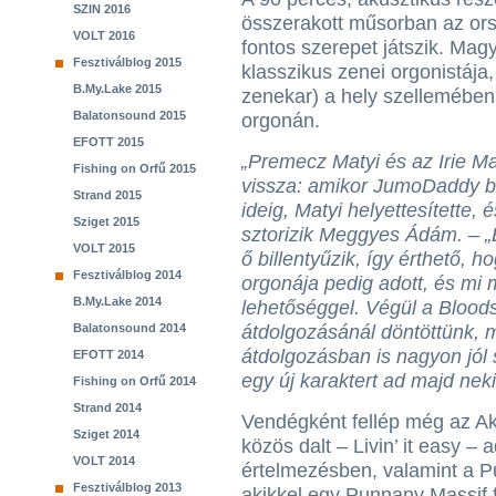
SZIN 2016
összerakott műsorban az ors
VOLT 2016
fontos szerepet játszik. Ma
Fesztiválblog 2015
klasszikus zenei orgonistáj
B.My.Lake 2015
zenekar) a hely szellemében 
Balatonsound 2015
orgonán.
EFOTT 2015
„Premecz Matyi és az Irie Ma
Fishing on Orfű 2015
vissza: amikor JumoDaddy bil
Strand 2015
ideig, Matyi helyettesítette, 
Sziget 2015
sztorizik Meggyes Ádám. – „
VOLT 2015
ő billentyűzik, így érthető, 
Fesztiválblog 2014
orgonája pedig adott, és mi 
B.My.Lake 2014
lehetőséggel. Végül a Bloo
Balatonsound 2014
átdolgozásánál döntöttünk, 
átdolgozásban is nagyon jól 
EFOTT 2014
egy új karaktert ad majd neki
Fishing on Orfű 2014
Strand 2014
Vendégként fellép még az Akk
Sziget 2014
közös dalt – Livin’ it easy – 
VOLT 2014
értelmezésben, valamint a 
Fesztiválblog 2013
akikkel egy Punnany Massif 