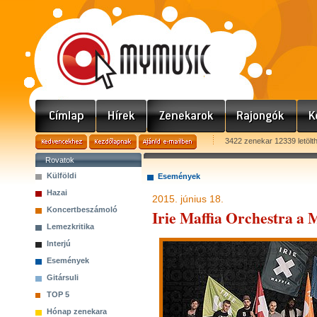
3422 zenekar 12339 letölt
Rovatok
Külföldi
Események
Hazai
2015. június 18.
Koncertbeszámoló
Irie Maffia Orchestra a
Lemezkritika
Interjú
Események
Gitársuli
TOP 5
Hónap zenekara