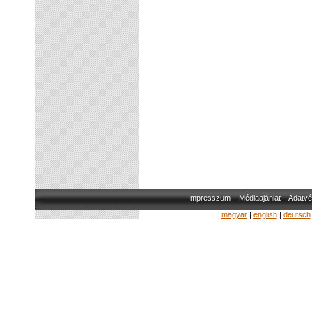
Impresszum
Médiaajánlat
Adatvé
magyar
|
english
|
deutsch