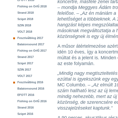
EFOTT 2018
koncertre, másféle zenei tar
Fishing on Orfű 2018
– mondja Meggyes Ádám trom
felelőse. – „Az én mániám a ’
Strand 2018
lehetőséget a többieknek. A 
Sziget 2018
hangzást képes megszólalta
SZIN 2018
másoknak megváltoztatja a h
VOLT 2018
közönségnek is egy új élmén
Fesztiválblog 2017
Balatonsound 2017
A műsor átértelmezése azért 
Fishing on Orfű 2017
idén 10 éves, így a koncert
múltat és a jelent is. Minden
Strand 2017
az este folyamán.
Sziget 2017
SZIN 2017
„Mindig nagy megtiszteltetés
VOLT 2017
ezúttal is igyekszünk egy egy
Fesztiválblog 2016
MC Columbo. –
„Az elmúlt 1
Balatonsound 2016
szám hallható lesz az új leme
EFOTT 2016
mindig nehezebb, mert az ú
Fishing on Orfű 2016
közönség, de szerencsére ed
visszajelzéseket kaptunk.”
Strand 2016
Sziget 2016
A 90 perces, akusztikus rész