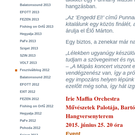
Balatonsound 2013
hangzásban.
EFOTT 2013
„Az ’Engedd El!’ című Punnan
FEZEN 2013
kitalálunk egy közös finálét,
Fishing on Orfű 2013
árulja el Élő Márton.
Hegyalja 2013
Egy biztos, a zenekar már na
PaFe 2013
Sziget 2013
„Lélekben ugyanúgy készülök
SZIN 2013
tudjam a szövegeimet és ny
VOLT 2013
– „A Müpás koncert viszont 
Fesztiválblog 2012
vendégzenész van, így a pr
Balatonsound 2012
egy impozáns helyen lépünk 
EFOTT 2012
ezelőtt még soha, így hát izg
EXIT 2012
Irie Maffia Orchestra
FEZEN 2012
Művészetek Palotája, Bart
Fishing on Orfű 2012
Hegyalja 2012
Hangversenyterem
PaFe 2012
2015. június 25. 20 óra
Pohoda 2012
Event