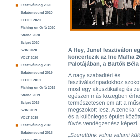
Fesztiválblog 2020
Balatonsound 2020
EFOTT 2020
Fishing on Orfű 2020
Strand 2020
Sziget 2020
A Hey, June! fesztiválon e
SZIN 2020
koncertezik az Irie Maffia 
VOLT 2020
Palotájában, a Bartók Bél
Fesztiválblog 2019
Balatonsound 2019
A nagy szabadtéri és
EFOTT 2019
fesztiválszínpadokhoz szoko
Fishing on Orfű 2019
most egy akusztikailag és ze
egészen más közegben érhet
Strand 2019
természetesen emiatt a műs
Sziget 2019
megszokott lesz. A zenekar 
SZIN 2019
és a különleges épület között
VOLT 2019
fúvós vendégzenész képezi.
Fesztiválblog 2018
Balatonsound 2018
„Szerettünk volna valami kül