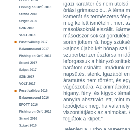
EFOTT 2018
igazi karakter és nem utolsó
Fishing on Orfű 2018
óriási grimaszoló... A téma
Strand 2018
kamerát és természetes fényt
Sziget 2018
meg kellett ismételni, mert 
SZIN 2018
másolásoknál elszállt. Bármen
másodszor sokkal gördülék
VOLT 2018
során jöttem rá, hogy szüksé
Fesztiválblog 2017
Sajnos újabb két hónap szállt
Balatonsound 2017
szuperbizi zenésztársaim idő
Fishing on Orfű 2017
leforgassuk a hiányzó snittek
Strand 2017
barátom csinálta. Imádunk re
Sziget 2017
napsütés, stenk. Igazából enn
SZIN 2017
áramütés nem történt, és eg
VOLT 2017
vágószobára. Az animációkr
Fesztiválblog 2016
higany, fény és kígyók tém
Balatonsound 2016
annyira absztrakt lett, mint
EFOTT 2016
lepődjetek meg, ha valamelyi
viszontlátjátok az animokat.
Fishing on Orfű 2016
fogjátok a klipet.”
Strand 2016
Sziget 2016
Jelenleg a Turbo a Superne