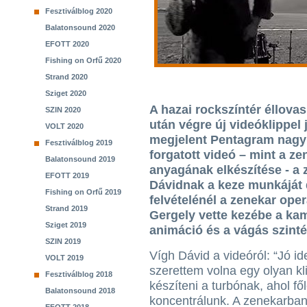
Fesztiválblog 2020
Balatonsound 2020
EFOTT 2020
Fishing on Orfű 2020
Strand 2020
Sziget 2020
A hazai rockszíntér éllova
SZIN 2020
után végre új videóklippel j
VOLT 2020
megjelent Pentagram nagy
Fesztiválblog 2019
forgatott videó – mint a ze
Balatonsound 2019
anyagának elkészítése - a 
EFOTT 2019
Dávidnak a keze munkáját d
Fishing on Orfű 2019
felvételénél a zenekar ope
Strand 2019
Gergely vette kezébe a ka
Sziget 2019
animáció és a vágás szint
SZIN 2019
Vígh Dávid a videóról: “Jó id
VOLT 2019
szerettem volna egy olyan kl
Fesztiválblog 2018
készíteni a turbónak, ahol fő
Balatonsound 2018
koncentrálunk. A zenekarba