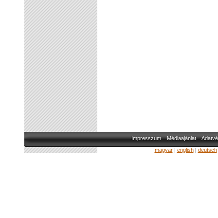
Impresszum
Médiaajánlat
Adatvé
magyar
|
english
|
deutsch