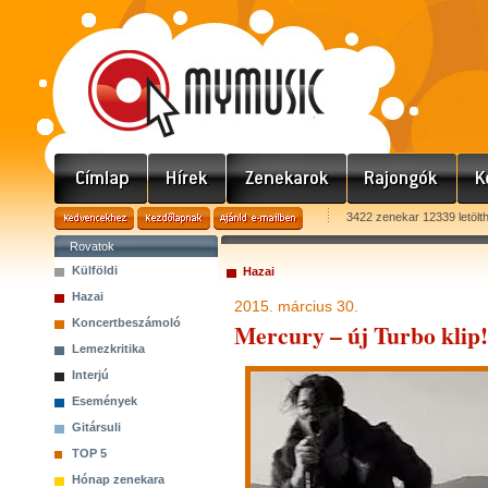
3422 zenekar 12339 letölt
Rovatok
Külföldi
Hazai
Hazai
2015. március 30.
Koncertbeszámoló
Mercury – új Turbo klip!
Lemezkritika
Interjú
Események
Gitársuli
TOP 5
Hónap zenekara