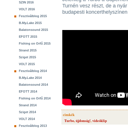
SZIN 2016
Turnén vesz részt, de a nyár
VOLT 2016
budapesti koncerthelyszínen i
Fesztiválblog 2015
B.My.Lake 2015
Balatonsound 2015
EFOTT 2015
Fishing on Orfű 2015
Strand 2015
Sziget 2015
VOLT 2015
Fesztiválblog 2014
B.My.Lake 2014
Balatonsound 2014
EFOTT 2014
Fishing on Orfű 2014
Strand 2014
Sziget 2014
cimkék
VOLT 2014
Turbo
,
újdonság!
,
videóklip
Fesztiválblog 2013