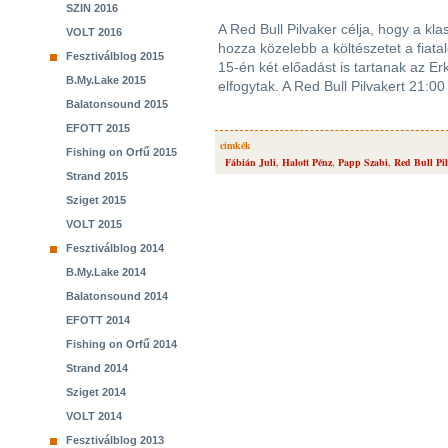
SZIN 2016
A Red Bull Pilvaker célja, hogy a kl
VOLT 2016
hozza közelebb a költészetet a fiat
Fesztiválblog 2015
15-én két előadást is tartanak az Er
B.My.Lake 2015
elfogytak. A Red Bull Pilvakert 21:00 
Balatonsound 2015
EFOTT 2015
cimkék
Fishing on Orfű 2015
Fábián Juli
,
Halott Pénz
,
Papp Szabi
,
Red Bull Pi
Strand 2015
Sziget 2015
VOLT 2015
Fesztiválblog 2014
B.My.Lake 2014
Balatonsound 2014
EFOTT 2014
Fishing on Orfű 2014
Strand 2014
Sziget 2014
VOLT 2014
Fesztiválblog 2013