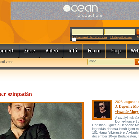
Felhasználó létrehozása
Elfelejtett jelszó
Meg
hető zene
ker színpadán
2026. augusztu
A Depeche Mo
visszatér Magy
A tavalyi, telt
Dome-koncert 
Christian Eigner, a Depeche M
legendás dobosa ismét igent m
101 Hang felkérésére. A világh
december 10-én Budapesten, 