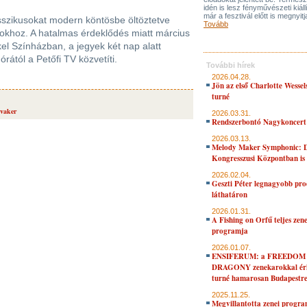
idén is lesz fényművészeti kiáll
már a fesztivál előtt is megnyitj
asszikusokat modern köntösbe öltöztetve
Tovább
alokhoz. A hatalmas érdeklődés miatt március
kel Színházban, a jegyek két nap alatt
órától a Petőfi TV közvetíti.
További hírek
2026.04.28.
Jön az első Charlotte Wessel
turné
lvaker
2026.03.31.
Rendszerbontó Nagykoncert
2026.03.13.
Melody Maker Symphonic: D
Kongresszusi Központban is
2026.02.04.
Geszti Péter legnagyobb pro
láthatáron
2026.01.31.
A Fishing on Orfű teljes zene
programja
2026.01.07.
ENSIFERUM: a FREEDOM
DRAGONY zenekarokkal érk
turné hamarosan Budapestr
2025.11.25.
Megvillantotta zenei progra