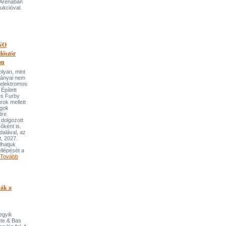
 Arénában
ukcióval.
NO
őször
on
an, mint
lmányai nem
 elektromos
Épített
és Furby
rok mellett
ngok
dre
 dolgozott
őként is.
dalával, az
t, 2027.
lhatjuk
llépését a
Tovább
pák a
 egyik
ete & Bas