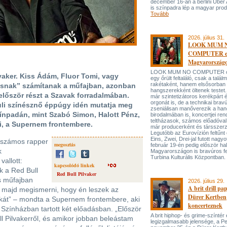
december 16-án a berlini Uber
is színpadra lép a magyar prod
Tovább
2026. július 31.
LOOK MUM 
COMPUTER el
Magyarország
LOOK MUM NO COMPUTER oly
lvaker. Kiss Ádám, Fluor Tomi, vagy
egy őrült feltaláló, csak a talá
rakétaként, hanem elsősorban
osnak” számítanak a műfajban, azonban
hangszerekként öltenek testet. 
lőször részt a Szavak forradalmában.
már szintetizátoros kerékpárt 
orgonát is, de a technikai bravú
uli színésznő éppúgy idén mutatja meg
zseniálisan manőverezik a ha
zínpadán, mint Szabó Simon, Halott Pénz,
birodalmában is, koncertjei ren
teltházasok, számos előadóval
i, a Supernem frontembere.
már producerként és társszerz
Legutóbb az Eurovízión feltűnt 
Eins, Zwei, Drei-jal futott nagyo
a számos rapper
megosztás
február 19-én pedig először hal
k
Magyarországon is bravúros fe
Turbina Kulturális Központban.
vallott:
kapcsolódó linkek
k a Red Bull
Red Bull Pilvaker
s műfajban
2026. július 29.
A brit drill pa
t majd megismerni, hogy én leszek az
Dürer Kertben
pkát” – mondta a Supernem frontembere, aki
koncerteznek
 Színházban tartott két előadásban. „Először
A brit hiphop- és grime-színtér
ll Pilvakerről, és amikor jobban beleástam
legizgalmasabb jelensége, a P