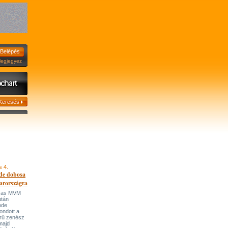
jegyez
s 4.
de dobosa
arországra
házas MVM
után
ode
ondott a
írű zenész
majd