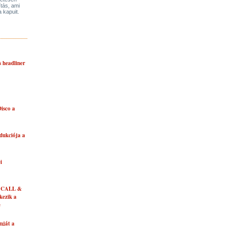
ítás, ami
a kapuit.
s headliner
isco a
dukciója a
i
 CALL &
ezik a
e
mját a