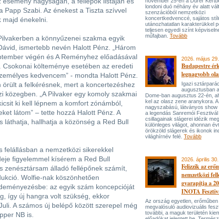
semény nagyságán, a fellépők listáján és
november 25-én a Dürer Kertben
londoni duó néhány év alatt vál
 Papp Szabi. Az énekest a Tiszta szívvel
szenzációból nemzetközi
koncertkedvenccé, sajátos stí
k majd énekelni.
utánozhatatlan karakterükkel p
teljesen egyedi színt képviseln
műfajban.
Tovább
Pilvakerben a könnyűzenei szakma egyik
 Dávid, ismertebb nevén Halott Pénz. „Három
eptember végén és A Reményhez előadásával
2026. május 29.
Budapestre ér
. Csokonai költeménye esetében az eredeti
legnagyobb ola
 a személyes kedvencem” - mondta Halott Pénz.
n örült a felkérésnek, mert a koncertezéshez
Igazi sztárpará
augusztusban 
ázi közegben. „A Pilvaker egy komoly szakmai
Dome-ban augusztus 22-én, aho
kel az olasz zene aranykora. A
kicsit ki kell lépnem a komfort zónámból,
nagyszabású, látványos show
ket látom” – tette hozzá Halott Pénz. A
a legendás Sanremói Fesztivál
csillagainak slágerei idézik meg
s láthatja, hallhatja a közönség a Red Bull
különleges világot, ahonnan év
örökzöld slágerek és ikonok ind
világhírnév felé.
Tovább
 felállásban a nemzetközi sikerekkel
deje figyelemmel kísérem a Red Bull
2026. április 30.
Felizzik az erő
s zenésztársam álladó fellépőnek számít,
nemzetközi fel
dukció. Wolfie-nak köszönhetően
gyarapítja a 2
deményezésbe: az egyik szám koncepcióját
INOTA Fesztiv
eg, így új hangra volt szükség, ekkor
Az ország egyetlen, erőműben
uli. A számos új belépő között szerepel még
megvalósuló audiovizuális feszt
további, a maguk területén kie
apper NB is.
előadókat jelentett be. Termés