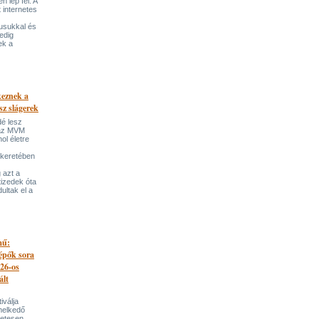
 lép fel. A
t internetes
lusukkal és
edig
ek a
keznek a
sz slágerek
dé lesz
az MVM
l életre
 keretében
 azt a
tizedek óta
ultak el a
mű:
lépők sora
026-os
ált
iválja
melkedő
zetesen