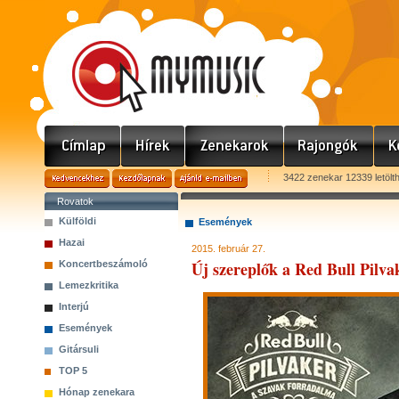
3422 zenekar 12339 letölt
Rovatok
Külföldi
Események
Hazai
2015. február 27.
Új szereplők a Red Bull Pilva
Koncertbeszámoló
Lemezkritika
Interjú
Események
Gitársuli
TOP 5
Hónap zenekara