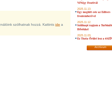
VéNégy Fesztivál
2025.11.13.
Egy meghitt este az Editors
frontemberével
2025.11.12.
sználóink szólhatnak hozzá. Kattints
ide
a
Szülinapi rapjam a Turbiná
Hősökkel
2025.11.03.
Ez Tiszta Őrület lesz a 6SZ
Archívum