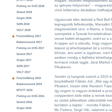
EFOTT 2018
magam, őszintén megdöbbentem az e
az igényes helyszínen” – magyarázta
Fishing on Orfű 2018
című költemény átiratában hallhatju
Strand 2018
Sziget 2018
Ugyancsak idén debütál a Red Bull 
legnagyobb felfedezettje, Marsalkó
SZIN 2018
megzenésített vers: a Mama, a Sz
VOLT 2018
szerepelek a Szavak forradalmában
Fesztiválblog 2017
verset kellett elrappelni, ezért ez
Balatonsound 2017
A rapper azt is elárulta, hogy nagyo
képest új lehetőségeket lát a szính
Fishing on Orfű 2017
kihívás, ami azért is izgalmas, mert 
Strand 2017
amiben mindig a fejlődési lehetősége
Sziget 2017
formáció másik tagját, Járai Márkot i
SZIN 2017
Pilvakeren.
VOLT 2017
Szintén új hangnak számít a 2015-ös
Fesztiválblog 2016
büszkélkedő Fábián Juli. „Már egy i
Balatonsound 2016
Pilvakert, hiszen több Random Tripe
EFOTT 2016
így engem is nagyon érdekelt a pro
csöppentem bele ebbe a remek kez
Fishing on Orfű 2016
az utolsó pillanatban változtatták m
Strand 2016
kerültem a képbe” - mondta Fábián J
Sziget 2016
Mc Fedora, Singh Viki, valamint a r