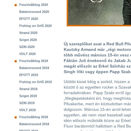
Fesztiválblog 2020
Balatonsound 2020
EFOTT 2020
Fishing on Orfű 2020
Strand 2020
Sziget 2020
Új szereplőket avat a Red Bull Pi
SZIN 2020
Kautzky Armand már „régi motor
VOLT 2020
több művész március 15-én vesz e
Fábián Juli énekesnő és Jakab J
Fesztiválblog 2019
magát először az Erkel Színház s
Balatonsound 2019
Singh Viki vagy éppen Papp Szab
EFOTT 2019
Utóbbi kissé kilóg a sorból, hiszen 
Fishing on Orfű 2019
között ő az egyetlen rocker a Szava
Strand 2019
forradalmában. Papp Szabi erről így 
Sziget 2019
„Meglepetésként ért, hogy meghívta
SZIN 2019
Pilvakerbe, mert én köztudottan má
dolgozom. Március 15-én arról lehe
VOLT 2019
egyetlen, aki nem visel baseball sa
Fesztiválblog 2018
idén először működik közre az Erkel
Balatonsound 2018
Fluor barátomtól hallottam a Red Bu