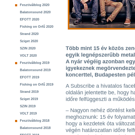
Fesztiválblog 2020
Balatonsound 2020
EFOTT 2020
Fishing on Orfű 2020
Strand 2020
Sziget 2020
Több mint 15 év közös zené
SZIN 2020
egyik legnépszerűbb metal
VOLT 2020
A nyár végéig azonban egy
Fesztiválblog 2019
igyekeznek megörvendezte
Balatonsound 2019
koncerttel, Budapesten pél
EFOTT 2019
Fishing on Orfű 2019
A Subscribe a hivatalos fac
oldalán jelentette be, hogy h
Strand 2019
időre felfüggeszti a működés
Sziget 2019
SZIN 2019
– Nagyon nehéz döntést kell
VOLT 2019
meghoznunk: 15 év folyamato
Fesztiválblog 2018
hogy a kezdetek óta változat
Balatonsound 2018
végén határozatlan időre fel