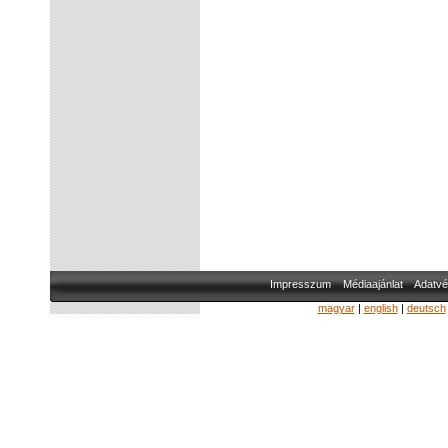
Impresszum
Médiaajánlat
Adatvé
magyar
|
english
|
deutsch