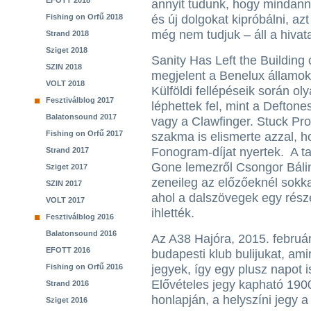
EFOTT 2018
annyit tudunk, hogy mindann
Fishing on Orfű 2018
és új dolgokat kipróbálni, a
még nem tudjuk – áll a hiva
Strand 2018
Sziget 2018
Sanity Has Left the Buildin
SZIN 2018
megjelent a Benelux államo
VOLT 2018
Külföldi fellépéseik során o
Fesztiválblog 2017
léphettek fel, mint a Defton
Balatonsound 2017
vagy a Clawfinger. Stuck Pr
Fishing on Orfű 2017
szakma is elismerte azzal, 
Fonogram-díjat nyertek. A t
Strand 2017
Gone lemezről Csongor Bálin
Sziget 2017
zeneileg az előzőeknél sokk
SZIN 2017
ahol a dalszövegek egy részé
VOLT 2017
ihlették.
Fesztiválblog 2016
Balatonsound 2016
Az A38 Hajóra, 2015. február
EFOTT 2016
budapesti klub bulijukat, amir
Fishing on Orfű 2016
jegyek, így egy plusz napot i
Elővételes jegy kapható 1900
Strand 2016
honlapján, a helyszíni jegy a
Sziget 2016