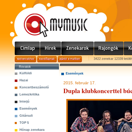
3422 zenekar 12339 letölt
Rovatok
Külföldi
Események
Hazai
2015. február 17.
Koncertbeszámoló
Dupla klubkoncerttel búc
Lemezkritika
Interjú
Események
Gitársuli
TOP 5
Hónap zenekara