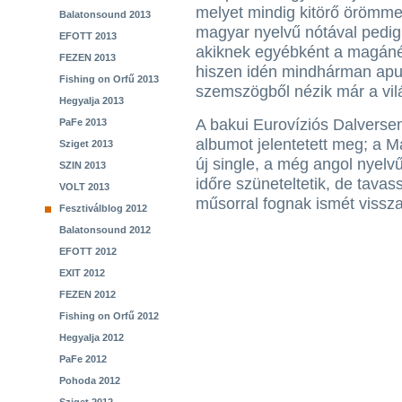
melyet mindig kitörő örömme
Balatonsound 2013
magyar nyelvű nótával pedig
EFOTT 2013
akiknek egyébként a magánéle
FEZEN 2013
hiszen idén mindhárman apuk
Fishing on Orfű 2013
szemszögből nézik már a vil
Hegyalja 2013
A bakui Eurovíziós Dalversen
PaFe 2013
albumot jelentetett meg; a M
Sziget 2013
új single, a még angol nyelv
SZIN 2013
időre szüneteltetik, de tavas
VOLT 2013
műsorral fognak ismét vissza
Fesztiválblog 2012
Balatonsound 2012
EFOTT 2012
EXIT 2012
FEZEN 2012
Fishing on Orfű 2012
Hegyalja 2012
PaFe 2012
Pohoda 2012