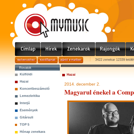
3422 zenekar 12339 letölt
Rovatok
Külföldi
Hazai
Hazai
2014. december 2.
Koncertbeszámoló
Magyarul énekel a Comp
Lemezkritika
Interjú
Események
Gitársuli
TOP 5
Hónap zenekara