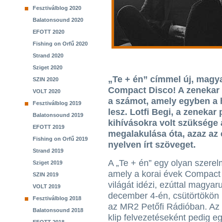
Fesztiválblog 2020
Balatonsound 2020
EFOTT 2020
Fishing on Orfű 2020
Strand 2020
Sziget 2020
„Te + én” címmel új, magyar
SZIN 2020
Compact Disco! A zenekar 
VOLT 2020
a számot, amely egyben a h
Fesztiválblog 2019
lesz. Lotfi Begi, a zenekar
Balatonsound 2019
kihívásokra volt szüksége
EFOTT 2019
megalakulása óta, azaz az 
Fishing on Orfű 2019
nyelven írt szöveget.
Strand 2019
A „Te + én” egy olyan szere
Sziget 2019
amely a korai évek Compact
SZIN 2019
világát idézi, ezúttal magyaru
VOLT 2019
december 4-én, csütörtökön 
Fesztiválblog 2018
az MR2 Petőfi Rádióban. Az 
Balatonsound 2018
klip felvezetéseként pedig eg