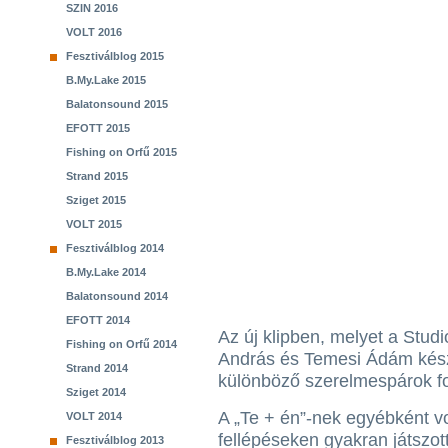
SZIN 2016
VOLT 2016
Fesztiválblog 2015
B.My.Lake 2015
Balatonsound 2015
EFOTT 2015
Fishing on Orfű 2015
Strand 2015
Sziget 2015
VOLT 2015
Fesztiválblog 2014
B.My.Lake 2014
Balatonsound 2014
EFOTT 2014
Az új klipben, melyet a Stu
Fishing on Orfű 2014
András és Temesi Ádám készí
Strand 2014
különböző szerelmespárok fo
Sziget 2014
A „Te + én”-nek egyébként vol
VOLT 2014
fellépéseken gyakran játszott
Fesztiválblog 2013