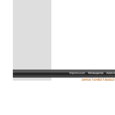
Impresszum
Médiaajánlat
Adatvé
magyar
|
english
|
deutsch