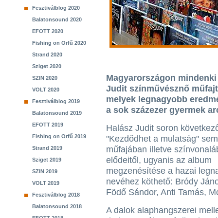
Fesztiválblog 2020
Balatonsound 2020
EFOTT 2020
Fishing on Orfű 2020
Strand 2020
Sziget 2020
Magyarországon mindenki i
SZIN 2020
Judit színművésznő műfaj
VOLT 2020
melyek legnagyobb eredmén
Fesztiválblog 2019
a sok százezer gyermek ar
Balatonsound 2019
EFOTT 2019
Halász Judit soron következ
Fishing on Orfű 2019
"Kezdődhet a mulatság" sem 
műfajában illetve színvonal
Strand 2019
elődeitől, ugyanis az album
Sziget 2019
megzenésítése a hazai leg
SZIN 2019
nevéhez köthető: Bródy János
VOLT 2019
Födő Sándor, Anti Tamás, Mó
Fesztiválblog 2018
Balatonsound 2018
A dalok alaphangszerei melle