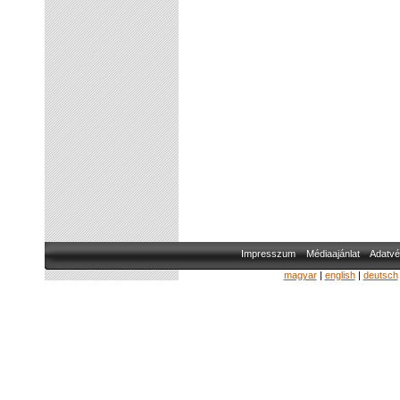
Impresszum
Médiaajánlat
Adatvé
magyar
|
english
|
deutsch