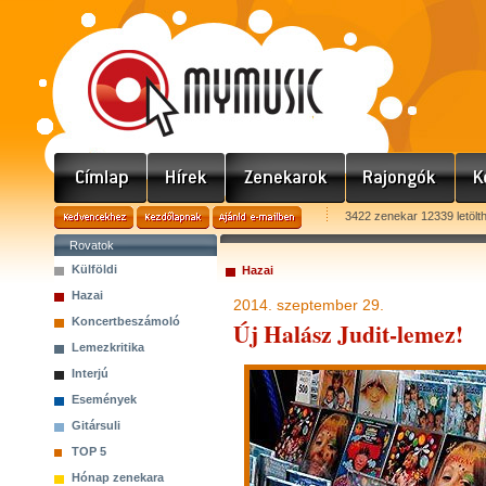
3422 zenekar 12339 letölt
Rovatok
Külföldi
Hazai
Hazai
2014. szeptember 29.
Koncertbeszámoló
Új Halász Judit-lemez!
Lemezkritika
Interjú
Események
Gitársuli
TOP 5
Hónap zenekara