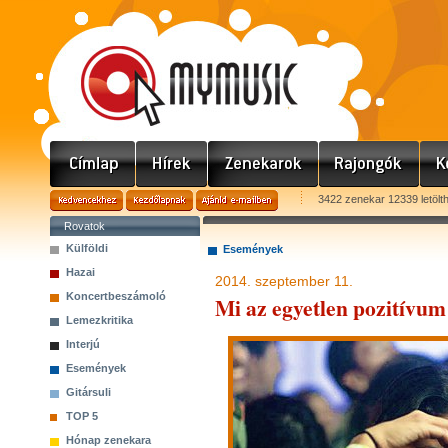
3422 zenekar 12339 letölt
Rovatok
Külföldi
Események
Hazai
2014. szeptember 11.
Koncertbeszámoló
Mi az egyetlen pozitívu
Lemezkritika
Interjú
Események
Gitársuli
TOP 5
Hónap zenekara