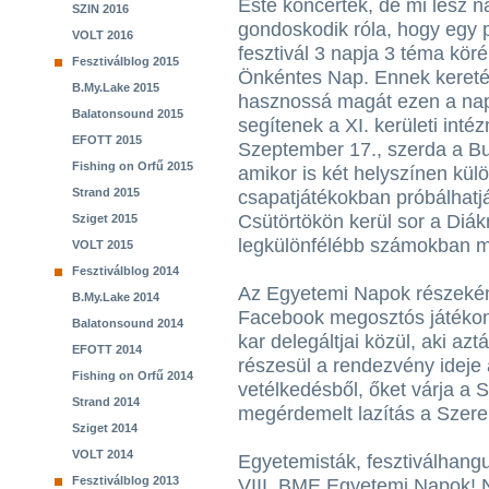
Este koncertek, de mi lesz
SZIN 2016
gondoskodik róla, hogy egy 
VOLT 2016
fesztivál 3 napja 3 téma kö
Fesztiválblog 2015
Önkéntes Nap. Ennek kereté
B.My.Lake 2015
hasznossá magát ezen a na
Balatonsound 2015
segítenek a XI. kerületi in
EFOTT 2015
Szeptember 17., szerda a B
Fishing on Orfű 2015
amikor is két helyszínen kü
Strand 2015
csapatjátékokban próbálhatj
Csütörtökön kerül sor a Diák
Sziget 2015
legkülönfélébb számokban 
VOLT 2015
Fesztiválblog 2014
Az Egyetemi Napok részeként 
B.My.Lake 2014
Facebook megosztós játékon 
Balatonsound 2014
kar delegáltjai közül, aki az
EFOTT 2014
részesül a rendezvény ideje 
Fishing on Orfű 2014
vetélkedésből, őket várja a 
Strand 2014
megérdemelt lazítás a Szere
Sziget 2014
VOLT 2014
Egyetemisták, fesztiválhangu
Fesztiválblog 2013
VIII. BME Egyetemi Napok! 