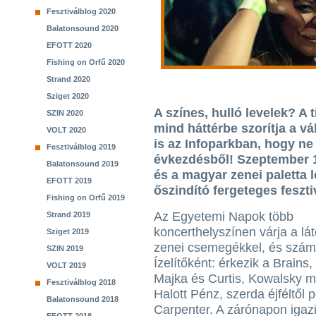
Fesztiválblog 2020
Balatonsound 2020
EFOTT 2020
Fishing on Orfű 2020
Strand 2020
Sziget 2020
A színes, hulló levelek? A
SZIN 2020
mind háttérbe szorítja a 
VOLT 2020
is az Infoparkban, hogy ne
Fesztiválblog 2019
évkezdésből! Szeptember 1
Balatonsound 2019
és a magyar zenei paletta 
EFOTT 2019
őszindító fergeteges feszti
Fishing on Orfű 2019
Az Egyetemi Napok több
Strand 2019
koncerthelyszínen várja a lá
Sziget 2019
zenei csemegékkel, és számo
SZIN 2019
Ízelítőként: érkezik a Brains,
VOLT 2019
Majka és Curtis, Kowalsky 
Fesztiválblog 2018
Halott Pénz, szerda éjféltől p
Balatonsound 2018
Carpenter. A zárónapon igazi