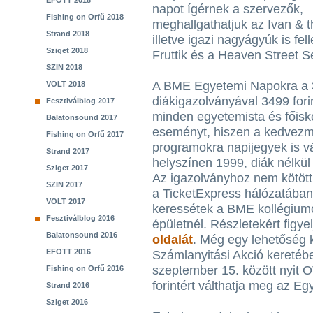
EFOTT 2018
napot ígérnek a szervezők,
Fishing on Orfű 2018
meghallgathatjuk az Ivan & t
Strand 2018
illetve igazi nagyágyúk is fe
Sziget 2018
Fruttik és a Heaven Street S
SZIN 2018
A BME Egyetemi Napokra a 3
VOLT 2018
diákigazolványával 3499 forint
Fesztiválblog 2017
minden egyetemista és főisk
Balatonsound 2017
eseményt, hiszen a kedvezm
Fishing on Orfű 2017
programokra napijegyek is vá
Strand 2017
helyszínen 1999, diák nélkül
Sziget 2017
Az igazolványhoz nem kötöt
SZIN 2017
a TicketExpress hálózatában,
VOLT 2017
keressétek a BME kollégium
Fesztiválblog 2016
épületnél. Részletekért figye
Balatonsound 2016
oldalát
. Még egy lehetőség 
EFOTT 2016
Számlanyitási Akció keretében
szeptember 15. között nyit 
Fishing on Orfű 2016
forintért válthatja meg az E
Strand 2016
Sziget 2016