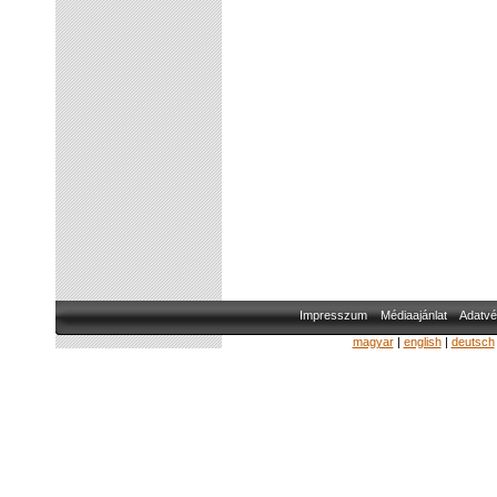
Impresszum
Médiaajánlat
Adatvé
magyar
|
english
|
deutsch