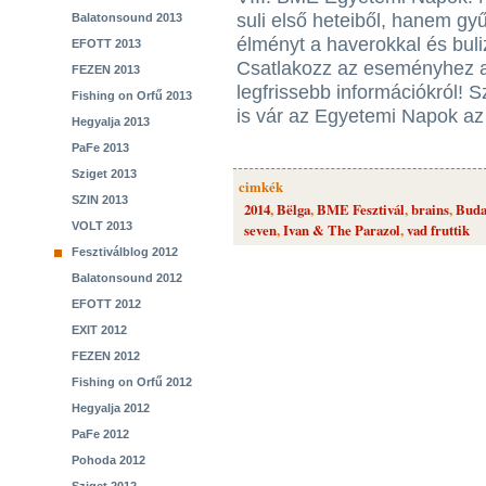
suli első heteiből, hanem gy
Balatonsound 2013
élményt a haverokkal és bul
EFOTT 2013
Csatlakozz az eseményhez a
FEZEN 2013
legfrissebb információkról! 
Fishing on Orfű 2013
is vár az Egyetemi Napok az
Hegyalja 2013
PaFe 2013
Sziget 2013
cimkék
SZIN 2013
2014
,
Bëlga
,
BME Fesztivál
,
brains
,
Buda
VOLT 2013
seven
,
Ivan & The Parazol
,
vad fruttik
Fesztiválblog 2012
Balatonsound 2012
EFOTT 2012
EXIT 2012
FEZEN 2012
Fishing on Orfű 2012
Hegyalja 2012
PaFe 2012
Pohoda 2012