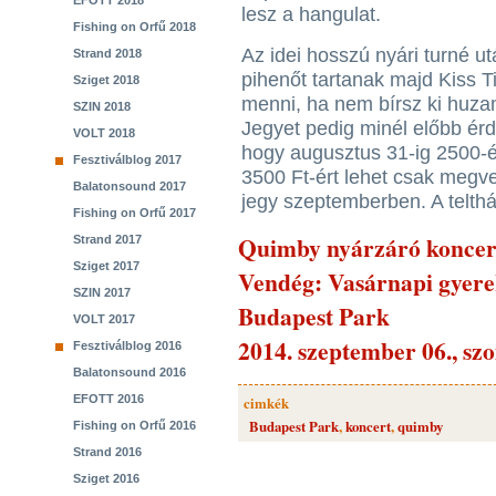
EFOTT 2018
lesz a hangulat.
Fishing on Orfű 2018
Az idei hosszú nyári turné u
Strand 2018
pihenőt tartanak majd Kiss T
Sziget 2018
menni, ha nem bírsz ki huzamo
SZIN 2018
Jegyet pedig minél előbb ér
VOLT 2018
hogy augusztus 31-ig 2500-ér
Fesztiválblog 2017
3500 Ft-ért lehet csak megve
Balatonsound 2017
jegy szeptemberben. A telth
Fishing on Orfű 2017
Quimby nyárzáró koncer
Strand 2017
Sziget 2017
Vendég: Vasárnapi gyer
SZIN 2017
Budapest Park
VOLT 2017
2014. szeptember 06., sz
Fesztiválblog 2016
Balatonsound 2016
EFOTT 2016
cimkék
Budapest Park
,
koncert
,
quimby
Fishing on Orfű 2016
Strand 2016
Sziget 2016