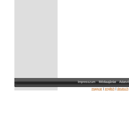
Impresszum
Médiaajánlat
Adatvé
magyar
|
english
|
deutsch