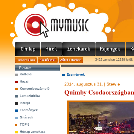
3422 zenekar 12339 letölt
Rovatok
Külföldi
Események
Hazai
2014. augusztus 31. |
Stewie
Koncertbeszámoló
Quimby Csodaországban 
Lemezkritika
Interjú
Események
Gitársuli
TOP 5
Hónap zenekara