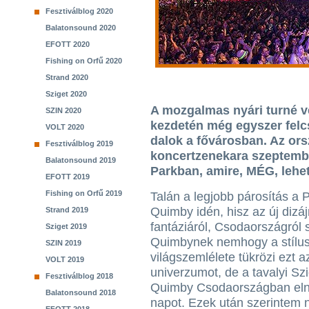
Fesztiválblog 2020
Balatonsound 2020
EFOTT 2020
Fishing on Orfű 2020
Strand 2020
Sziget 2020
A mozgalmas nyári turné v
SZIN 2020
kezdetén még egyszer fel
VOLT 2020
dalok a fővárosban. Az ors
Fesztiválblog 2019
koncertzenekara szeptembe
Balatonsound 2019
Parkban, amire, MÉG, lehet
EFOTT 2019
Fishing on Orfű 2019
Talán a legjobb párosítás a 
Quimby idén, hisz az új dizá
Strand 2019
fantáziáról, Csodaországról s
Sziget 2019
Quimbynek nemhogy a stílu
SZIN 2019
világszemlélete tükrözi ezt a
VOLT 2019
univerzumot, de a tavalyi Sz
Fesztiválblog 2018
Quimby Csodaországban elnev
Balatonsound 2018
napot. Ezek után szerintem 