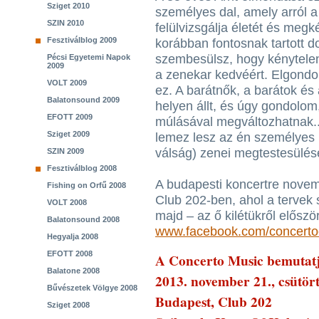
Sziget 2010
személyes dal, amely arról a
SZIN 2010
felülvizsgálja életét és megk
Fesztiválblog 2009
korábban fontosnak tartott d
szembesülsz, hogy kénytelen
Pécsi Egyetemi Napok
2009
a zenekar kedvéért. Elgondo
VOLT 2009
ez. A barátnők, a barátok és
Balatonsound 2009
helyen állt, és úgy gondolom
EFOTT 2009
múlásával megváltozhatnak..
Sziget 2009
lemez lesz az én személyes m
válság) zenei megtestesülés
SZIN 2009
Fesztiválblog 2008
A budapesti koncertre novem
Fishing on Orfű 2008
Club 202-ben, ahol a tervek s
VOLT 2008
majd – az ő kilétükről előszö
Balatonsound 2008
www.facebook.com/concerto
Hegyalja 2008
EFOTT 2008
A Concerto Music bemutatj
Balatone 2008
2013. november 21., csütör
Bűvészetek Völgye 2008
Budapest, Club 202
Sziget 2008