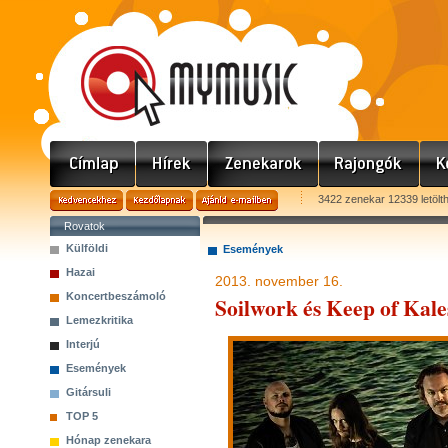
3422 zenekar 12339 letölt
Rovatok
Külföldi
Események
Hazai
2013. november 16.
Koncertbeszámoló
Soilwork és Keep of Kale
Lemezkritika
Interjú
Események
Gitársuli
TOP 5
Hónap zenekara