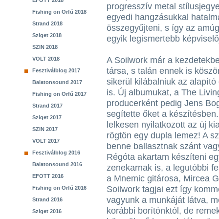
EFOTT 2018
progresszív metal stílusjegye
Fishing on Orfű 2018
egyedi hangzásukkal hatalma
Strand 2018
összegyűjteni, s így az amú
Sziget 2018
egyik legismertebb képviselő
SZIN 2018
A Soilwork már a kezdetekben
VOLT 2018
társa, s talán ennek is köszö
Fesztiválblog 2017
sikerül kilábalniuk az alapító
Balatonsound 2017
is. Új albumukat, a The Living
Fishing on Orfű 2017
producerként pedig Jens Bo
Strand 2017
segítette őket a készítésben
Sziget 2017
lelkesen nyilatkozott az új ki
SZIN 2017
rögtön egy dupla lemez! A s
VOLT 2017
benne ballasztnak szánt vag
Fesztiválblog 2016
Régóta akartam készíteni egy
Balatonsound 2016
zenekarnak is, a legutóbbi fes
EFOTT 2016
a Mnemic gitárosa, Mircea Ga
Soilwork tagjai ezt így komm
Fishing on Orfű 2016
vagyunk a munkáját látva, m
Strand 2016
korábbi borítónktól, de remek
Sziget 2016