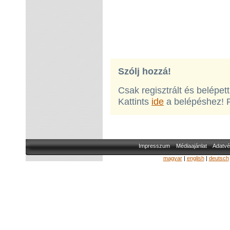
Szólj hozzá!
Csak regisztrált és belépet
Kattints
ide
a belépéshez! 
Impresszum
Médiaajánlat
Adatvé
magyar
|
english
|
deutsch