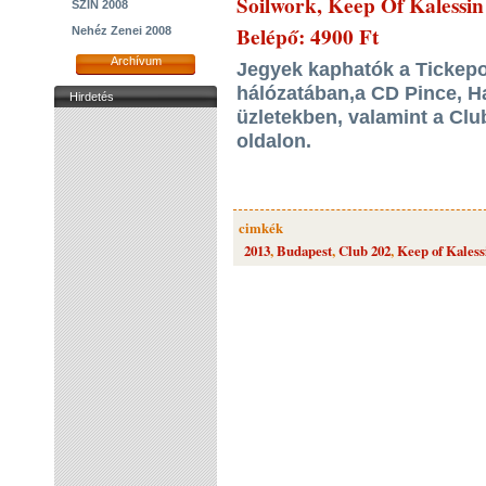
Soilwork, Keep Of Kalessi
SZIN 2008
Belépő: 4900 Ft
Nehéz Zenei 2008
Archívum
Jegyek kaphatók a Tickepor
hálózatában,a CD Pince, 
Hirdetés
üzletekben, valamint a Cl
oldalon.
cimkék
2013
,
Budapest
,
Club 202
,
Keep of Kaless