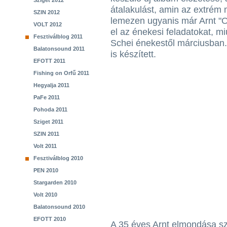
Sziget 2012
átalakulást, amin az extrém 
SZIN 2012
lemezen ugyanis már Arnt "Ob
VOLT 2012
el az énekesi feladatokat, m
Fesztiválblog 2011
Schei énekestől márciusban.
Balatonsound 2011
is készített.
EFOTT 2011
Fishing on Orfű 2011
Hegyalja 2011
PaFe 2011
Pohoda 2011
Sziget 2011
SZIN 2011
Volt 2011
Fesztiválblog 2010
PEN 2010
Stargarden 2010
Volt 2010
Balatonsound 2010
EFOTT 2010
A 35 éves Arnt elmondása sz