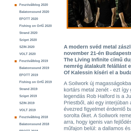
Fesztiválblog 2020
Balatonsound 2020
EFOTT 2020
Fishing on Orfű 2020
Strand 2020
Sziget 2020
A modern svéd metal zászló
SZIN 2020
november 21-én Budapestr
VOLT 2020
The Living Infinite című d
Fesztiválblog 2019
nemrég átalakult felállást
Balatonsound 2019
Of Kalessin kíséri el a bud
EFOTT 2019
Fishing on Orfű 2019
A Soilwork új magasságokba
kortárs metal zenét - ezt így
Strand 2019
legendás Rob Halford is a J
Sziget 2019
Priestből, aki egy interjúban 
SZIN 2019
évezred figyelmet érdemlő b
VOLT 2019
sorolta őket. A Soilwork rem
Fesztiválblog 2018
arra, hogy igenis van fejlődé
Balatonsound 2018
műfajon belül: a dallamos és