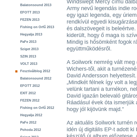
Windswept Mercy című dalba
Balatonsound 2013
Army nevű legendás indie ro
EFOTT 2013
egy igazi legenda, egy úrie
FEZEN 2013
rendkívül egyedi kisugárzása 
Fishing on Orfű 2013
és dalszövegeit is beleértv
kiderült, hogy ő maga is sz
Hegyalja 2013
Mindig is hősömként fogok rá 
PaFe 2013
együttműködésről.
Sziget 2013
SZIN 2013
A Soilwork nemrég vált meg (i
VOLT 2013
Wichers-től, akit a turnézen
Fesztiválblog 2012
David Andersson helyettesít. 
Balatonsound 2012
„Mindkét félnek így volt a le
EFOTT 2012
velünk tartani a turnékon, ne
EXIT 2012
David igazán belevaló gitáro
FEZEN 2012
Ráadásul évek óta ismerjük a
Fishing on Orfű 2012
hogy jól kijövünk majd.”
Hegyalja 2012
Az aktuális Soilwork turnén 
PaFe 2012
idén új digitális EP-t adott 
Pohoda 2012
készülő új album előzetese,