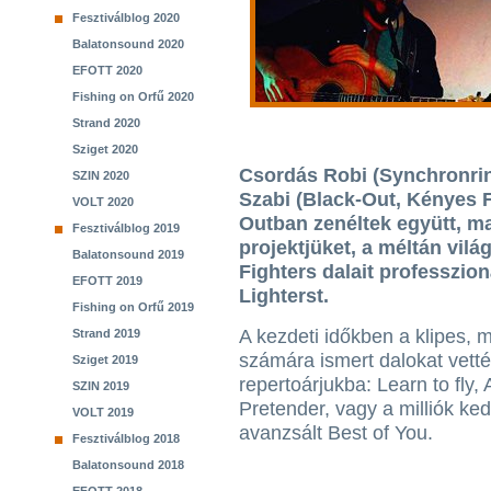
Fesztiválblog 2020
Balatonsound 2020
EFOTT 2020
Fishing on Orfű 2020
Strand 2020
Sziget 2020
Csordás Robi (Synchronri
SZIN 2020
Szabi (Black-Out, Kényes F
VOLT 2020
Outban zenéltek együtt, m
Fesztiválblog 2019
projektjüket, a méltán vilá
Balatonsound 2019
Fighters dalait professzio
EFOTT 2019
Lighterst.
Fishing on Orfű 2019
A kezdeti időkben a klipes, 
Strand 2019
számára ismert dalokat vetté
Sziget 2019
repertoárjukba: Learn to fly, A
SZIN 2019
Pretender, vagy a milliók k
VOLT 2019
avanzsált Best of You.
Fesztiválblog 2018
Balatonsound 2018