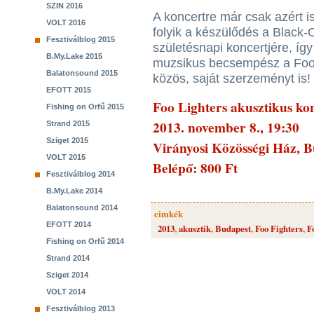
SZIN 2016
A koncertre már csak azért i
VOLT 2016
folyik a készülődés a Black
Fesztiválblog 2015
születésnapi koncertjére, így
B.My.Lake 2015
muzsikus becsempész a Foo 
Balatonsound 2015
közös, saját szerzeményt is!
EFOTT 2015
Foo Lighters akusztikus kon
Fishing on Orfű 2015
2013. november 8., 19:30
Strand 2015
Sziget 2015
Virányosi Közösségi Ház, B
VOLT 2015
Belépő: 800 Ft
Fesztiválblog 2014
B.My.Lake 2014
Balatonsound 2014
cimkék
EFOTT 2014
2013
,
akusztik
,
Budapest
,
Foo Fighters
,
F
Fishing on Orfű 2014
Strand 2014
Sziget 2014
VOLT 2014
Fesztiválblog 2013