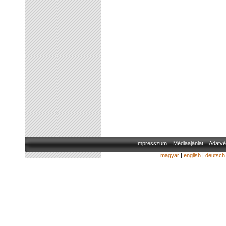
Impresszum
Médiaajánlat
Adatvé
magyar
|
english
|
deutsch