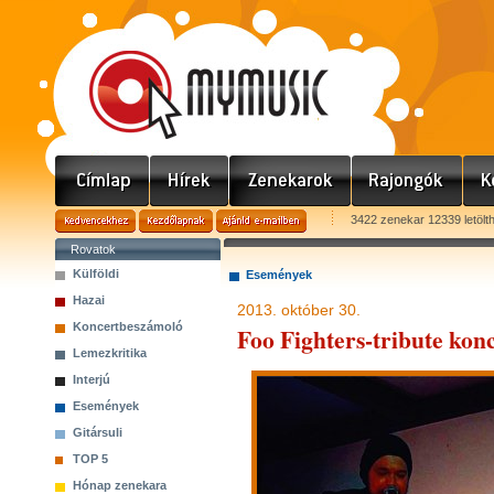
3422 zenekar 12339 letölt
Rovatok
Külföldi
Események
Hazai
2013. október 30.
Koncertbeszámoló
Foo Fighters-tribute kon
Lemezkritika
Interjú
Események
Gitársuli
TOP 5
Hónap zenekara