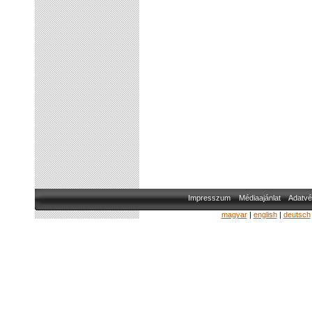
Impresszum
Médiaajánlat
Adatvé
magyar
|
english
|
deutsch