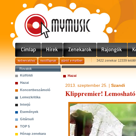
3422 zenekar 12339 letölt
Rovatok
Külföldi
Hazai
Hazai
2013. szeptember 25. |
Szandi
Koncertbeszámoló
Klippremier! Lemosható
Lemezkritika
Interjú
Események
Gitársuli
TOP 5
Hónap zenekara