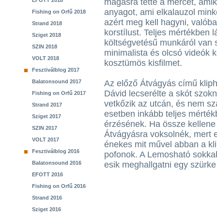
EFOTT 2018
magasra tette a mércét, amikor
anyagot, ami elkalauzol mink
Fishing on Orfű 2018
azért meg kell hagyni, valób
Strand 2018
korstílust. Teljes mértékben l
Sziget 2018
költségvetésű munkáról van s
SZIN 2018
minimalista és olcsó videók k
VOLT 2018
kosztümös kisfilmet.
Fesztiválblog 2017
Balatonsound 2017
Az előző Átvágyás című klip
Dávid lecserélte a skót szok
Fishing on Orfű 2017
vetkőzik az utcán, és nem sz
Strand 2017
esetben inkább teljes mérté
Sziget 2017
érzésének. Ha össze kellene h
SZIN 2017
Átvágyásra voksolnék, mert e
VOLT 2017
énekes mit művel abban a kli
Fesztiválblog 2016
pofonok. A Lemosható sokkal 
Balatonsound 2016
esik meghallgatni egy szürke 
EFOTT 2016
Fishing on Orfű 2016
Strand 2016
Sziget 2016