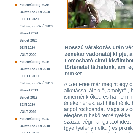
Fesztiválblog 2020
Balatonsound 2020
EFOTT 2020
Fishing on Orfű 2020
Strand 2020
Sziget 2020
Hosszú várakozás után vég
SZIN 2020
zenekar vadonatúj klipje, 
VOLT 2020
Lemosható című kisfilmbe
Fesztiválblog 2019
történetet láthatunk, ami e
Balatonsound 2019
minket.
EFOTT 2019
Fishing on Orfű 2019
A Get Free már megint egy o
alkotással állt elő, amelyről,
Strand 2019
ismernénk őket, és ha nem 
Sziget 2019
énekelnének, azt hihetnénk,
SZIN 2019
angol rockbanda. Maga a vid
VOLT 2019
elegáns ruhakölteményekkel 
Fesztiválblog 2018
század végi hangulatot idéz.
Balatonsound 2018
(gyertyafény nélkül) és pikni