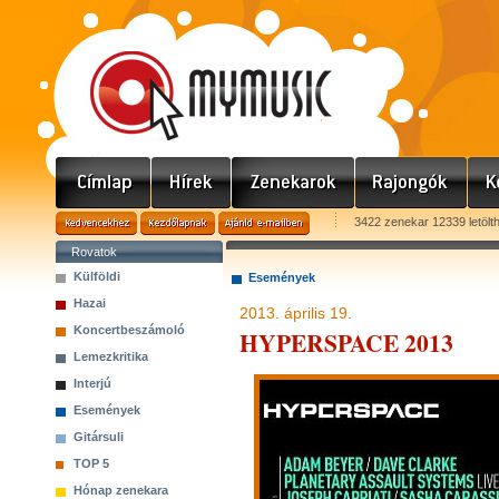
3422 zenekar 12339 letölt
Rovatok
Külföldi
Események
Hazai
2013. április 19.
Koncertbeszámoló
HYPERSPACE 2013
Lemezkritika
Interjú
Események
Gitársuli
TOP 5
Hónap zenekara