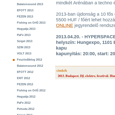
mindkét Arénában a techno é
Balatonsound 2013
EFOTT 2013
2013-ban újdonság a 10 fős
FEZEN 2013
5500 HUF / főért lehet hozzá
Fishing on Orfű 2013
ONLINE
jegyrendelő rendsz
Hegyalja 2013
PaFe 2013
2013.04.20. - HYPERSPACE
Sziget 2013
helyszín: Hungexpo, 1101 Bu
kapu
SZIN 2013
kapunyitás: 20:00, start: 2
VOLT 2013
Fesztiválblog 2012
Balatonsound 2012
cimkék
EFOTT 2012
2013
,
Budapest
,
DJ
,
elektro
,
fesztivál
,
Hu
EXIT 2012
FEZEN 2012
Fishing on Orfű 2012
Hegyalja 2012
PaFe 2012
Pohoda 2012