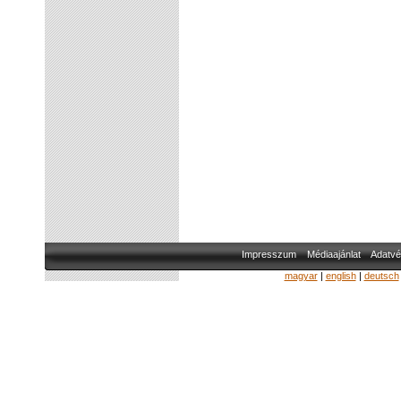
Impresszum
Médiaajánlat
Adatvé
magyar
|
english
|
deutsch