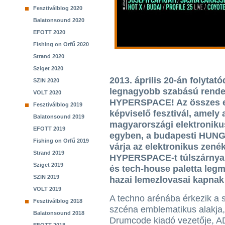
Fesztiválblog 2020
Balatonsound 2020
EFOTT 2020
Fishing on Orfű 2020
Strand 2020
Sziget 2020
2013. április 20-án folytat
SZIN 2020
legnagyobb szabású rendez
VOLT 2020
HYPERSPACE! Az összes e
Fesztiválblog 2019
képviselő fesztivál, amely
Balatonsound 2019
magyarországi elektronik
EFOTT 2019
egyben, a budapesti HUNG
Fishing on Orfű 2019
várja az elektronikus zené
Strand 2019
HYPERSPACE-t túlszárnyaló
Sziget 2019
és tech-house paletta leg
SZIN 2019
hazai lemezlovasai kapnak 
VOLT 2019
A techno arénába érkezik a 
Fesztiválblog 2018
szcéna emblematikus alakja,
Balatonsound 2018
Drumcode kiadó vezetője, 