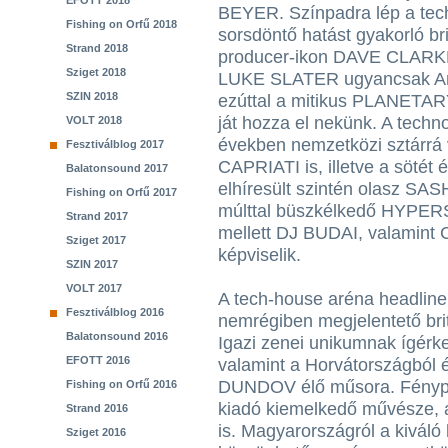
EFOTT 2018
BEYER. Színpadra lép a tec
Fishing on Orfű 2018
sorsdöntő hatást gyakorló bri
Strand 2018
producer-ikon DAVE CLARKE
Sziget 2018
LUKE SLATER ugyancsak Ang
SZIN 2018
ezúttal a mitikus PLANET
ját hozza el nekünk. A techno
VOLT 2018
években nemzetközi sztárrá
Fesztiválblog 2017
CAPRIATI is, illetve a sötét
Balatonsound 2017
elhíresült szintén olasz S
Fishing on Orfű 2017
múlttal büszkélkedő HYPE
Strand 2017
mellett DJ BUDAI, valamint
Sziget 2017
képviselik.
SZIN 2017
VOLT 2017
A tech-house aréna headline
Fesztiválblog 2016
nemrégiben megjelentető br
Balatonsound 2016
Igazi zenei unikumnak ígé
EFOTT 2016
valamint a Horvátországból
DUNDOV élő műsora. Fénypon
Fishing on Orfű 2016
kiadó kiemelkedő művésze,
Strand 2016
is. Magyarországról a kivál
Sziget 2016