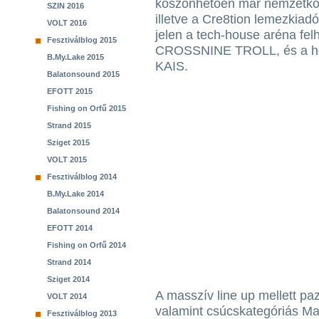
köszönhetően már nemzetköz
SZIN 2016
illetve a Cre8tion lemezki
VOLT 2016
jelen a tech-house aréna fe
Fesztiválblog 2015
CROSSNINE TROLL, és a hö
B.My.Lake 2015
KAIS.
Balatonsound 2015
EFOTT 2015
Fishing on Orfű 2015
Strand 2015
Sziget 2015
VOLT 2015
Fesztiválblog 2014
B.My.Lake 2014
Balatonsound 2014
EFOTT 2014
Fishing on Orfű 2014
Strand 2014
Sziget 2014
A masszív line up mellett paz
VOLT 2014
valamint csúcskategóriás Ma
Fesztiválblog 2013