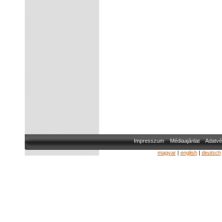
Impresszum
Médiaajánlat
Adatvé
magyar
|
english
|
deutsch