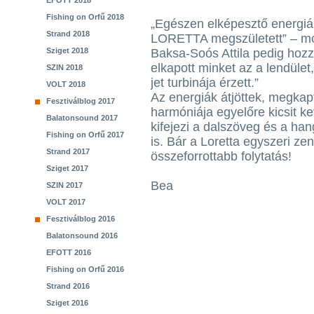
EFOTT 2018
Fishing on Orfű 2018
„Egészen elképesztő energiák
Strand 2018
LORETTA megszületett” – mo
Sziget 2018
Baksa-Soós Attila pedig hoz
elkapott minket az a lendüle
SZIN 2018
jet turbinája érzett.”
VOLT 2018
Az energiák átjöttek, megkap
Fesztiválblog 2017
harmóniája egyelőre kicsit ke
Balatonsound 2017
kifejezi a dalszöveg és a ha
Fishing on Orfű 2017
is. Bár a Loretta egyszeri zen
Strand 2017
összeforrottabb folytatás!
Sziget 2017
Bea
SZIN 2017
VOLT 2017
Fesztiválblog 2016
Balatonsound 2016
EFOTT 2016
Fishing on Orfű 2016
Strand 2016
Sziget 2016