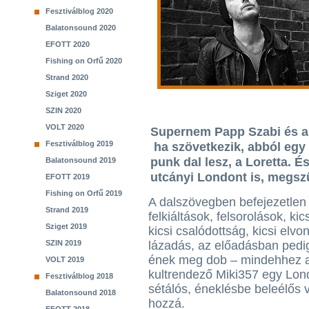
Fesztiválblog 2020
Balatonsound 2020
EFOTT 2020
Fishing on Orfű 2020
Strand 2020
Sziget 2020
SZIN 2020
VOLT 2020
Supernem Papp Szabi és a r
Fesztiválblog 2019
ha szövetkezik, abból egy 
punk dal lesz, a Loretta. 
Balatonsound 2019
utcányi Londont is, megszü
EFOTT 2019
Fishing on Orfű 2019
A dalszövegben befejezetlen
Strand 2019
felkiáltások, felsorolások, kic
Sziget 2019
kicsi csalódottság, kicsi elvon
SZIN 2019
lázadás, az előadásban pedi
ének meg dob – mindehhez 
VOLT 2019
kultrendező Miki357 egy Lon
Fesztiválblog 2018
sétálós, éneklésbe beleélős v
Balatonsound 2018
hozzá.