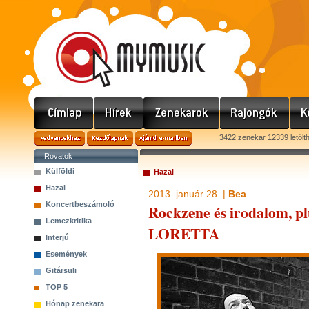
3422 zenekar 12339 letölt
Rovatok
Külföldi
Hazai
Hazai
2013. január 28. |
Bea
Koncertbeszámoló
Rockzene és irodalom, plu
Lemezkritika
LORETTA
Interjú
Események
Gitársuli
TOP 5
Hónap zenekara