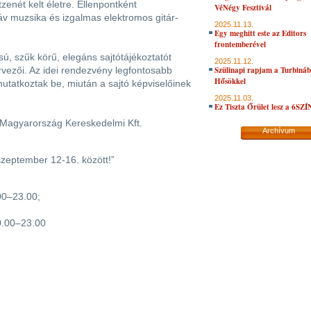
nét kelt életre. Ellenpontként
VéNégy Fesztivál
áv muzsika és izgalmas elektromos gitár-
2025.11.13.
Egy meghitt este az Editors
frontemberével
ú, szűk körű, elegáns sajtótájékoztatót
2025.11.12.
ervezői. Az idei rendezvény legfontosabb
Szülinapi rapjam a Turbiná
Hősökkel
tatkoztak be, miután a sajtó képviselőinek
2025.11.03.
Ez Tiszta Őrület lesz a 6SZ
Magyarország Kereskedelmi Kft.
Archívum
szeptember 12-16. között!”
00–23.00;
0.00–23.00