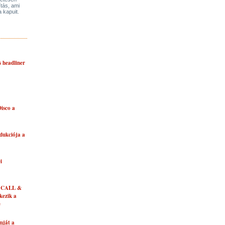
ítás, ami
a kapuit.
s headliner
isco a
dukciója a
i
 CALL &
ezik a
e
mját a