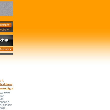
jegyez
s 4.
de dobosa
arországra
házas MVM
után
ode
ondott a
írű zenész
majd