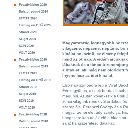
Fesztiválblog 2020
Balatonsound 2020
EFOTT 2020
Fishing on Orfű 2020
Strand 2020
Sziget 2020
Magyarország legnagyobb borsza
SZIN 2020
világzene, népzene, néptánc, borda
VOLT 2020
kínálat sokszínű, az élmény felejt
mind az öt nap. A vidám arcoknak
Fesztiválblog 2019
lábaknak és a táncoló zenerajong
Balatonsound 2019
a ritmust, aki még nem oldódott f
EFOTT 2019
Ínyenc lesz az idei kínálat.
Fishing on Orfű 2019
Első nap színpadra lép a Vivat Bac
Strand 2019
Énekegyüttes, akinek bordalait soh
Sziget 2019
megunni. Azután következik a Csík 
SZIN 2019
zenei világunk rendkívül érdekes és
szereplője. Ferenczi György és a R
VOLT 2019
magyar zenei élet üde színfoltja, hi
Fesztiválblog 2018
hangszereiken adják elő a blues muzs
Balatonsound 2018
saját hangszerelésű dalaikat.