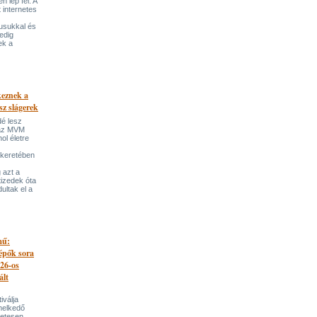
 lép fel. A
t internetes
lusukkal és
edig
ek a
keznek a
sz slágerek
dé lesz
az MVM
l életre
 keretében
 azt a
tizedek óta
ultak el a
mű:
lépők sora
026-os
ált
iválja
melkedő
zetesen