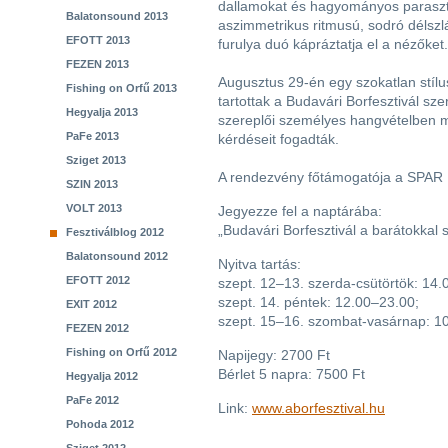
dallamokat és hagyományos parasztze
Balatonsound 2013
aszimmetrikus ritmusú, sodró délszl
EFOTT 2013
furulya duó kápráztatja el a nézőket.
FEZEN 2013
Augusztus 29-én egy szokatlan stílus
Fishing on Orfű 2013
tartottak a Budavári Borfesztivál sz
Hegyalja 2013
szereplői személyes hangvételben mu
PaFe 2013
kérdéseit fogadták.
Sziget 2013
A rendezvény főtámogatója a SPAR 
SZIN 2013
VOLT 2013
Jegyezze fel a naptárába:
„Budavári Borfesztivál a barátokkal 
Fesztiválblog 2012
Balatonsound 2012
Nyitva tartás:
EFOTT 2012
szept. 12–13. szerda-csütörtök: 14.
szept. 14. péntek: 12.00–23.00;
EXIT 2012
szept. 15–16. szombat-vasárnap: 1
FEZEN 2012
Fishing on Orfű 2012
Napijegy: 2700 Ft
Bérlet 5 napra: 7500 Ft
Hegyalja 2012
PaFe 2012
Link:
www.aborfesztival.hu
Pohoda 2012