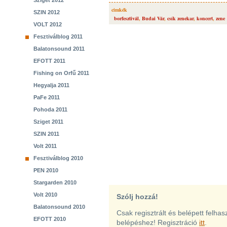
Sziget 2012
cimkék
SZIN 2012
borfesztivál
,
Budai Vár
,
csík zenekar
,
koncert
,
zene
VOLT 2012
Fesztiválblog 2011
Balatonsound 2011
EFOTT 2011
Fishing on Orfű 2011
Hegyalja 2011
PaFe 2011
Pohoda 2011
Sziget 2011
SZIN 2011
Volt 2011
Fesztiválblog 2010
PEN 2010
Stargarden 2010
Volt 2010
Szólj hozzá!
Balatonsound 2010
Csak regisztrált és belépett felha
EFOTT 2010
belépéshez! Regisztráció
itt
.