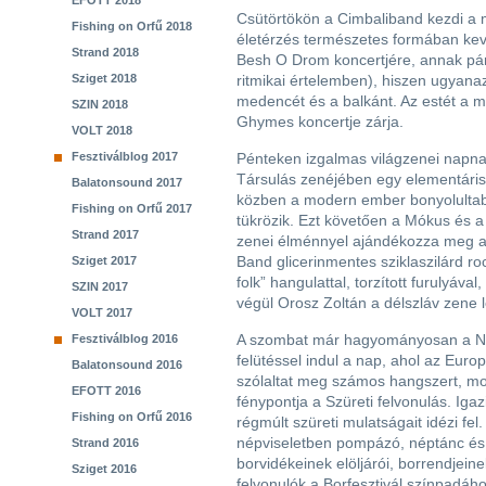
EFOTT 2018
Csütörtökön a Cimbaliband kezdi a 
Fishing on Orfű 2018
életérzés természetes formában keve
Strand 2018
Besh O Drom koncertjére, annak pá
Sziget 2018
ritmikai értelemben), hiszen ugyanaz
medencét és a balkánt. Az estét a m
SZIN 2018
Ghymes koncertje zárja.
VOLT 2018
Fesztiválblog 2017
Pénteken izgalmas világzenei napna
Társulás zenéjében egy elementáris, 
Balatonsound 2017
közben a modern ember bonyolultab
Fishing on Orfű 2017
tükrözik. Ezt követően a Mókus és a 
Strand 2017
zenei élménnyel ajándékozza meg a
Band glicerinmentes sziklaszilárd rock 
Sziget 2017
folk” hangulattal, torzított furulyáv
SZIN 2017
végül Orosz Zoltán a délszláv zene 
VOLT 2017
A szombat már hagyományosan a Né
Fesztiválblog 2016
felütéssel indul a nap, ahol az Eur
Balatonsound 2016
szólaltat meg számos hangszert, m
EFOTT 2016
fénypontja a Szüreti felvonulás. Iga
Fishing on Orfű 2016
régmúlt szüreti mulatságait idézi fe
népviseletben pompázó, néptánc é
Strand 2016
borvidékeinek elöljárói, borrendjeine
Sziget 2016
felvonulók a Borfesztivál színpadáho