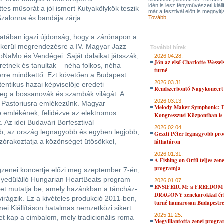
idén is lesz fényművészeti kiáll
es műsorát a jól ismert Kutyakölykök teszik
már a fesztivál előtt is megnyitj
Szalonna és bandája zárja.
Tovább
álatában igazi újdonság, hogy a zárónapon a
kerül megrendezésre a IV. Magyar Jazz
További hírek
oNaMo és Vendégei. Saját dalaikat játsszák,
2026.04.28.
Jön az első Charlotte Wessel
retnek és tanultak – néha folkos, néha
turné
erre mindkettő. Ezt követően a Budapest
2026.03.31.
entikus hazai képviselője eredeti
Rendszerbontó Nagykoncert
 meg a bossanovák és szambák világát. A
2026.03.13.
 Pastoriusra emlékezünk. Magyar
Melody Maker Symphonic: D
o emlékének, felidézve az elektromos
Kongresszusi Központban is
Az idei Budavári Borfesztivál
2026.02.04.
b, az ország legnagyobb és egyben legjobb,
Geszti Péter legnagyobb pro
szórakoztatja a közönséget ütősökkel,
láthatáron
2026.01.31.
A Fishing on Orfű teljes zene
programja
ágzenei koncertje előzi meg szeptember 7-én,
gyedülálló Hungarian HeartBeats program
2026.01.07.
ENSIFERUM: a FREEDOM
éget mutatja be, amely hazánkban a táncház-
DRAGONY zenekarokkal érk
rágzik. Ez a kivételes produkció 2011-ben,
turné hamarosan Budapestr
 Kiállításon hatalmas nemzetközi sikert
2025.11.25.
et kap a cimbalom, mely tradicionális roma
Megvillantotta zenei progra