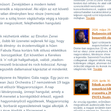
november 25-én a Dürer Kertben
londoni duó néhány év alatt vál
műsort. Zenéjükben a modern keleti
szenzációból nemzetközi
redik a népzenével. Aki eljön az ezt követő
koncertkedvenccé, sajátos stí
utánozhatatlan karakterükkel p
ratlan élményben lesz része (nemcsak
teljesen egyedi színt képviseln
on a szilaj lovon vágtázhatja végig a kárpát-
műfajban.
Tovább
ár megszokott, felejthetetlen hangulatú
2026. május 29.
Budapestre ér
k nézhetünk elébe: az Etnofon Zenei
legnagyobb ola
ősibb lét üzenetei sejlenek fel úgy, hogy
Igazi sztárpará
b élmény- és érzelemvilágát is hűen
augusztusban 
Dome-ban augusztus 22-én, aho
Fabula Rasa kortárs folk stílusú eklektikus
kel az olasz zene aranykora. A
nagyszabású, látványos show
 borozgatókat. Ezt követően a Kerekes
a legendás Sanremói Fesztivál
’n’ roll-ját hallgathatjuk, valódi „stadion-
csillagainak slágerei idézik meg
különleges világot, ahonnan év
al, reszelő brácsával és rock-kobozzal. Aznap
örökzöld slágerek és ikonok ind
legszebb dallamaival kápráztat el mindenkit.
világhírnév felé.
Tovább
pzene és Néptánc Gála napja. Egy jazz-es
2026. április 30.
opean Jazz Orchestra 17 nemzetének 19 tagja
Felizzik az erő
ost először Magyarországon. A nap
nemzetközi fel
zi látványosság, ünnepi hangulat, amely a
gyarapítja a 2
l. A menetet a borrégiókból érkező, egyedi
INOTA Fesztiv
s hagyományőrző együttesek, Magyarország
Az ország egyetlen, erőműben
megvalósuló audiovizuális feszt
k, borbarát egyesületeinek tagjai alkotják. A
további, a maguk területén kie
z érve átadják a főszerepet a
előadókat jelentett be. Termés