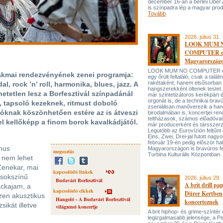
december 16-án a berlini Uber
is színpadra lép a magyar prod
Tovább
2026. július 31.
LOOK MUM 
COMPUTER el
Magyarország
LOOK MUM NO COMPUTER oly
kmai rendezvényének zenei programja:
egy őrült feltaláló, csak a talá
rakétaként, hanem elsősorban
l, rock ’n’ roll, harmonika, blues, jazz. A
hangszerekként öltenek testet. 
hetetlen lesz a Borfesztivál színpadánál
már szintetizátoros kerékpárt 
orgonát is, de a technikai bravú
, tapsoló kezeknek, ritmust doboló
zseniálisan manőverezik a ha
óknak köszönhetően estére az is átveszi
birodalmában is, koncertjei ren
teltházasok, számos előadóval
el kellőképp a finom borok kavalkádjától.
már producerként és társszerz
Legutóbb az Eurovízión feltűnt 
Eins, Zwei, Drei-jal futott nagyo
február 19-én pedig először hal
chus
Magyarországon is bravúros fe
megosztás
Turbina Kulturális Központban.
a nem lehet
Zenekar, mai
kapcsolódó linkek
 sokszínű
2026. július 29.
Budavári Borfesztivál
A brit drill pa
ackajam, a
kapcsolódó cikkek
Dürer Kertben
szen akusztikus
Hangoló - A Budavári Borfesztivál
koncerteznek
ikát illetve
világzenei koncertje
A brit hiphop- és grime-színtér
legizgalmasabb jelensége, a P