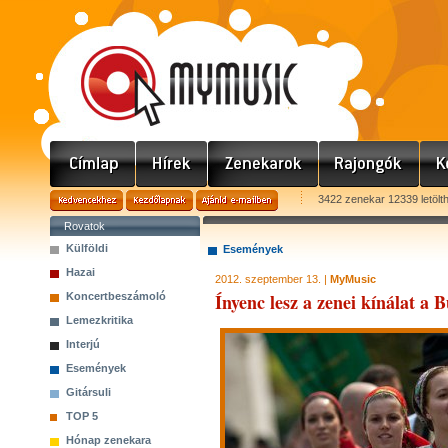
3422 zenekar 12339 letölt
Rovatok
Külföldi
Események
Hazai
2012. szeptember 13. |
MyMusic
Ínyenc lesz a zenei kínálat a 
Koncertbeszámoló
Lemezkritika
Interjú
Események
Gitársuli
TOP 5
Hónap zenekara