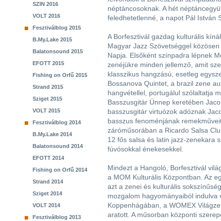
SZIN 2016
néptáncosoknak. A hét néptáncegyütt
VOLT 2016
feledhetetlenné, a napot Pál István 
Fesztiválblog 2015
A Borfesztivál gazdag kulturális kín
B.My.Lake 2015
Magyar Jazz Szövetséggel közösen 
Balatonsound 2015
Napja. Elsőként színpadra lépnek M
EFOTT 2015
zenéjükre minden jellemző, amit sze
klasszikus hangzású, esetleg egysz
Fishing on Orfű 2015
Bossanova Quintet, a brazil zene aut
Strand 2015
hangvétellel, portugálul szólaltatja
Sziget 2015
Basszusgitár Ünnep keretében Jaco
VOLT 2015
basszusgitár virtuózok adóznak Jac
basszus fenoménjának remekműveit. 
Fesztiválblog 2014
záróműsorában a Ricardo Salsa Clu
B.My.Lake 2014
12 fős salsa és latin jazz-zenekara 
Balatonsound 2014
fúvósokkal énekesekkel.
EFOTT 2014
Mindezt a Hangoló, Borfesztivál vil
Fishing on Orfű 2014
a MOM Kulturális Központban. Az e
Strand 2014
azt a zenei és kulturális sokszínűs
Sziget 2014
mozgalom hagyományaiból indulva vi
Koppenhágában, a WOMEX Világzenei
VOLT 2014
aratott. A műsorban központi szerep
Fesztiválblog 2013