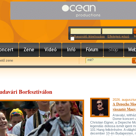
Felhasználó létrehozása
Elfelejtett jelszó
Meg
hető zene
Budavári Borfesztiválon
2026. augusztu
A Depeche Mo
visszatér Magy
A tavalyi, telt
Dome-koncert 
Christian Eigner, a Depeche M
legendás dobosa ismét igent m
101 Hang felkérésére. A világh
december 10-én Budapesten, 