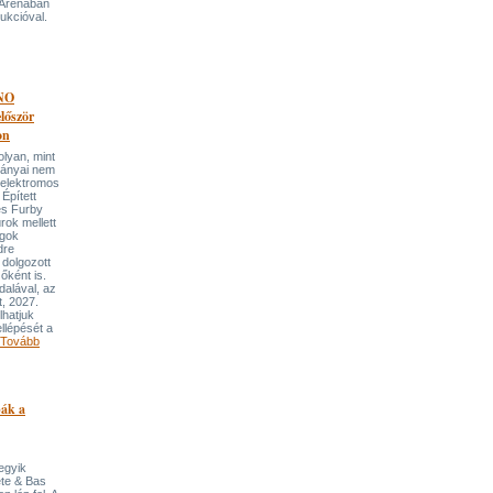
 Arénában
ukcióval.
NO
őször
on
an, mint
lmányai nem
 elektromos
Épített
és Furby
rok mellett
ngok
dre
 dolgozott
őként is.
dalával, az
t, 2027.
lhatjuk
llépését a
Tovább
pák a
 egyik
ete & Bas