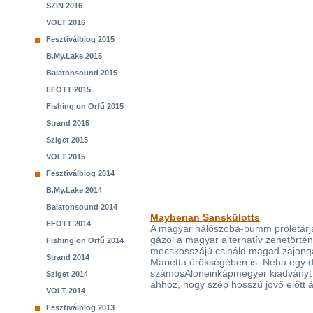
SZIN 2016
VOLT 2016
Fesztiválblog 2015
B.My.Lake 2015
Balatonsound 2015
EFOTT 2015
Fishing on Orfű 2015
Strand 2015
Sziget 2015
VOLT 2015
Fesztiválblog 2014
B.My.Lake 2014
Balatonsound 2014
Mayberian Sanskülotts
EFOTT 2014
A magyar hálószoba-bumm proletárjai
gázol a magyar alternatív zenetörté
Fishing on Orfű 2014
mocskosszájú csináld magad zajong
Strand 2014
Marietta örökségében is. Néha egy d
számosAloneinkápmegyer kiadványt 
Sziget 2014
ahhoz, hogy szép hosszú jövő előtt á
VOLT 2014
Fesztiválblog 2013