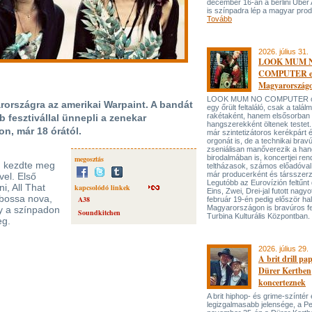
december 16-án a berlini Uber
is színpadra lép a magyar prod
Tovább
2026. július 31.
LOOK MUM 
COMPUTER el
Magyarország
LOOK MUM NO COMPUTER oly
rországra az amerikai Warpaint. A bandát
egy őrült feltaláló, csak a talá
rakétaként, hanem elsősorban
fesztivállal ünnepli a zenekar
hangszerekként öltenek testet. 
on, már 18 órától.
már szintetizátoros kerékpárt 
orgonát is, de a technikai bravú
zseniálisan manőverezik a ha
birodalmában is, koncertjei ren
megosztás
an kezdte meg
teltházasok, számos előadóval
már producerként és társszerz
vel. Első
Legutóbb az Eurovízión feltűnt 
i, All That
kapcsolódó linkek
Eins, Zwei, Drei-jal futott nagyo
 bossa nova,
A38
február 19-én pedig először hal
Magyarországon is bravúros fe
y a színpadon
Soundkitchen
Turbina Kulturális Központban.
eg.
2026. július 29.
A brit drill pa
Dürer Kertben
koncerteznek
A brit hiphop- és grime-színtér
legizgalmasabb jelensége, a P