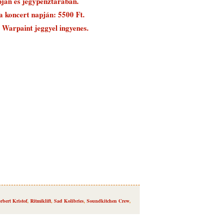
ján és jegypénztárában.
 a koncert napján: 5500 Ft.
 Warpaint jeggyel ingyenes.
rbert Kristof
,
Ritmiklift
,
Sad Kolibries
,
Soundkitchen Crew
,