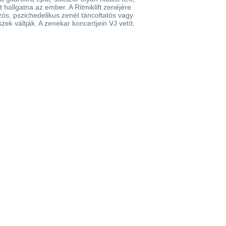
 hallgatna az ember. A Ritmiklift zenéjére
zós, pszichedelikus zenét táncoltatós vagy
ek váltják. A zenekar koncertjein VJ vetít.