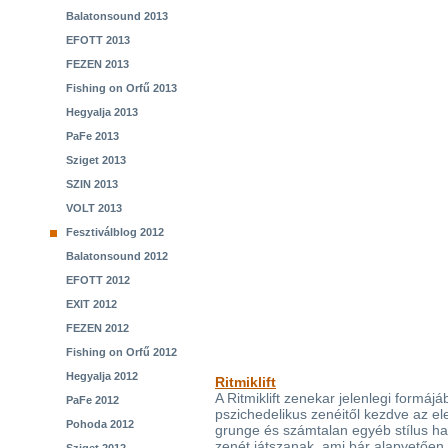
Balatonsound 2013
EFOTT 2013
FEZEN 2013
Fishing on Orfű 2013
Hegyalja 2013
PaFe 2013
Sziget 2013
SZIN 2013
VOLT 2013
Fesztiválblog 2012
Balatonsound 2012
EFOTT 2012
EXIT 2012
FEZEN 2012
Fishing on Orfű 2012
Hegyalja 2012
Ritmiklift
A Ritmiklift zenekar jelenlegi formá
PaFe 2012
pszichedelikus zenéitől kezdve az el
Pohoda 2012
grunge és számtalan egyéb stílus ha
zenét játszanak, ami bár alapvetően a