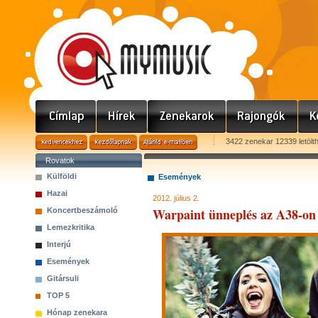
3422 zenekar 12339 letölt
Rovatok
Külföldi
Események
Hazai
2012. július 2.
Warpaint ünneplés az A38-o
Koncertbeszámoló
Lemezkritika
Interjú
Események
Gitársuli
TOP 5
Hónap zenekara