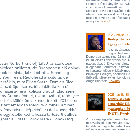
november 25-én a Dürer Kertben
londoni duó néhány év alatt vál
szenzációból nemzetközi
koncertkedvenccé, sajátos stí
utánozhatatlan karakterükkel p
teljesen egyedi színt képviseln
műfajban.
Tovább
2026. május 29.
Budapestre ér
legnagyobb ola
Igazi sztárpará
augusztusban 
Dome-ban augusztus 22-én, aho
kel az olasz zene aranykora. A
losan Norbert Kristof) 1980-as születésű
nagyszabású, látványos show
a legendás Sanremói Fesztivál
skolcon született, de Budapesten élő dalnok
csillagainak slágerei idézik meg
erock-kinálata, közelebbről a Smashing
különleges világot, ahonnan év
c Youth és a Radiohead alakította, de
örökzöld slágerek és ikonok ind
világhírnév felé.
Tovább
erzők is, mint Elliott Smith, Damien Rice
t szűrőjén keresztül alakította ki a rá
álomszerű-melankólikus világot. Első zenei
2026. április 30.
nny Demo címmel, azóta további, többnyire
Felizzik az erő
dott, és külföldön is koncertezett. 2012-ben
nemzetközi fel
észített American Mercury címmel, amihez
gyarapítja a 2
egy fénymásolt, képekből és dalszövegekből
INOTA Fesztiv
tó egy letöltő kód a hozzá tartozó 8 dalhoz.
l (Manu / Bass, Török Máté / Dobok) fog
Az ország egyetlen, erőműben
megvalósuló audiovizuális feszt
további, a maguk területén kie
előadókat jelentett be. Termés