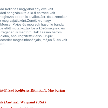
d Kolibries nagyjából egy éve vált
eti hangzásukra a lo-fi és twee volt
meghozta ebben is a változást, és a zenekar
lte meg sajátjaként.Zenéjükre nagy
 Mouse, Pixies és még sok hasonló banda
ros előtt mutatkoztak be a közönségnek, és
 Szegeden is megfordultak.Lassan három
dióba, ahol rögzítették első EP-jük
ecorder magazinhasábjain, május 5.-én volt.
sen.
stóf, Sad Kolibries,Ritmiklift, Mayberian
ls (Austria), Warpaint (USA)