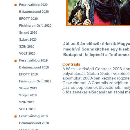
Fesztiválblog 2020
Balatonsound 2020
EFOTT 2020
Fishing on Orfű 2020
Strand 2020
Sziget 2020
Július 8-án először érkezik Magya
SZIN 2020
meghívó Soundkitchen egy kisebb 
VOLT 2020
Budapesti fellépését a Tetőterasz
Fesztiválblog 2019
Contrails
Balatonsound 2019
A bécsi illetőségű Contrails 2003-b
pályafutását, Stefan Sieder vezetésé
EFOTT 2019
albumukat 2009-ben kezdték rögzíten
Fishing on Orfű 2019
Glow címmel. A Contrails zenéjében
jazz és pop elemek ötvöződnek, mel
Strand 2019
6 fős zenekar előadásában szólal m
Sziget 2019
SZIN 2019
VOLT 2019
Fesztiválblog 2018
Balatonsound 2018