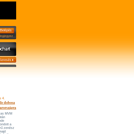
jegyez
s 4.
de dobosa
arországra
házas MVM
után
ode
ondott a
írű zenész
majd