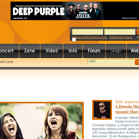
Felhasználó létrehozása
Elfelejtett jelszó
Meg
hető zene
n
2026. augusztu
A Depeche Mo
visszatér Magy
A tavalyi, telt
Dome-koncert 
Christian Eigner, a Depeche M
legendás dobosa ismét igent m
101 Hang felkérésére. A világh
december 10-én Budapesten, 