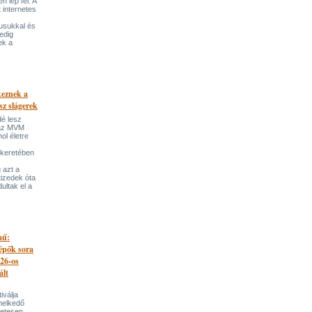
 lép fel. A
t internetes
lusukkal és
edig
ek a
keznek a
sz slágerek
dé lesz
az MVM
l életre
 keretében
 azt a
tizedek óta
ultak el a
mű:
lépők sora
026-os
ált
iválja
melkedő
zetesen