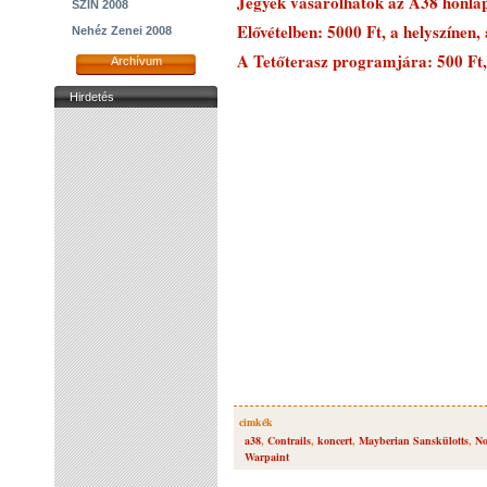
Jegyek vásárolhatók az A38 honlap
SZIN 2008
Elővételben: 5000 Ft, a helyszínen,
Nehéz Zenei 2008
A Tetőterasz programjára: 500 Ft,
Archívum
Hirdetés
cimkék
a38
,
Contrails
,
koncert
,
Mayberian Sanskülotts
,
No
Warpaint