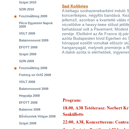
Sziget 2010
Sad Kolibries
SZIN 2010
A kéttagú szobazenekarként induló Sa
koncertképes, négyfős bandává. Kezd
Fesztiválblog 2009
jellemző, azonban a kvartetté válás 
Pécsi Egyetemi Napok
viccelődve a heavy-twee stílust jelö
2009
behatással volt a Pavement, Modest
zenéje. Elsőként az Air France dj pá
VOLT 2009
azóta Budapesten kívül Egerben és
Balatonsound 2009
hónappal ezelőtt vonultak először stú
hanganyagát, melynek premierje a R
EFOTT 2009
A dalok azóta is elérhetőek, ingyene
Sziget 2009
SZIN 2009
Fesztiválblog 2008
Fishing on Orfű 2008
VOLT 2008
Balatonsound 2008
Hegyalja 2008
Program:
EFOTT 2008
18.00, A38 Tetőterasz: Norbert Kri
Balatone 2008
Sanküllotts
Bűvészetek Völgye 2008
22:00, A38, Koncertterem: Contrai
Sziget 2008