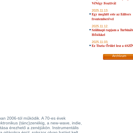
VéNégy Fesztivál
2025.11.13.
Egy meghitt este az Editors
frontemberével
2025.11.12.
Szülinapi rapjam a Turbiná
Hősökkel
2025.11.03.
Ez Tiszta Őrület lesz a 6SZ
Archívum
jában 2006-tól működik. A 70-es évek
ektronikus (tánc)zenékig, a new-wave, indie,
tása érezhető a zenéjükön. Instrumentális
 gitárokra épül, sokszor olyan hatást kelt,