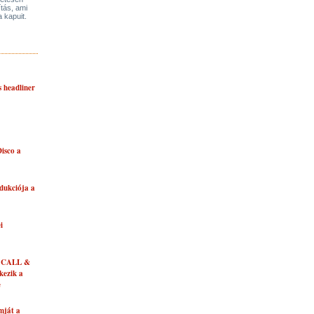
ítás, ami
a kapuit.
s headliner
isco a
dukciója a
i
 CALL &
ezik a
e
mját a