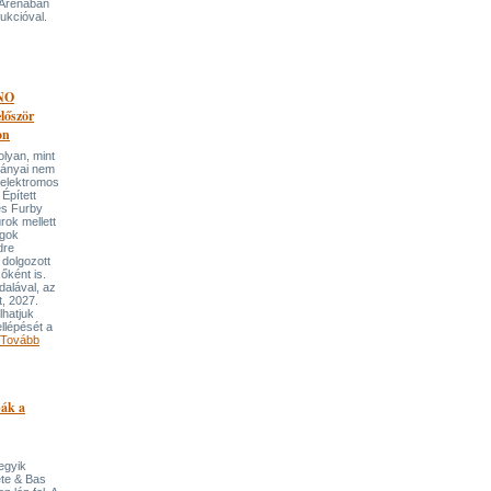
 Arénában
ukcióval.
NO
őször
on
an, mint
lmányai nem
 elektromos
Épített
és Furby
rok mellett
ngok
dre
 dolgozott
őként is.
dalával, az
t, 2027.
lhatjuk
llépését a
Tovább
pák a
 egyik
ete & Bas