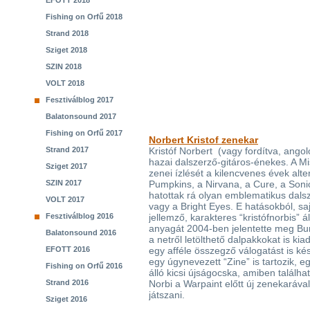
EFOTT 2018
Fishing on Orfű 2018
Strand 2018
Sziget 2018
SZIN 2018
VOLT 2018
Fesztiválblog 2017
Balatonsound 2017
Fishing on Orfű 2017
Norbert Kristof zenekar
Strand 2017
Kristóf Norbert (vagy fordítva, ango
hazai dalszerző-gitáros-énekes. A Mi
Sziget 2017
zenei ízlését a kilencvenes évek alt
SZIN 2017
Pumpkins, a Nirvana, a Cure, a Soni
hatottak rá olyan emblematikus dalsz
VOLT 2017
vagy a Bright Eyes. E hatásokból, sajá
Fesztiválblog 2016
jellemző, karakteres “kristófnorbis” 
anyagát 2004-ben jelentette meg Bu
Balatonsound 2016
a netről letölthető dalpakkokat is kia
EFOTT 2016
egy afféle összegző válogatást is k
egy úgynevezett “Zine” is tartozik, 
Fishing on Orfű 2016
álló kicsi újságocska, amiben találha
Strand 2016
Norbi a Warpaint előtt új zenekaráva
játszani.
Sziget 2016