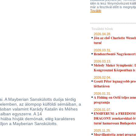
idén is lesz fényművészeti kiáll
már a fesztivál előtt is megnyitj
Tovább
További hírek
2026.04.28.
Jön az első Charlotte Wessel
turné
2026.03.31.
Rendszerbontó Nagykoncert
2026.03.13.
Melody Maker Symphonic: D
Kongresszusi Központban is
2026.02.04.
Geszti Péter legnagyobb pro
láthatáron
2026.01.31.
A Fishing on Orfű teljes zene
. A Mayberian Sanskülotts duója térdig
programja
nelemben, az álompop külföldi sémáiban, a
ásban valamint Karády Katalin és Méhes
2026.01.07.
ENSIFERUM: a FREEDOM
alban egyszerre. A 14
DRAGONY zenekarokkal érk
hiába hívják demónak, elég karakteres
turné hamarosan Budapestr
lljon a Mayberian Sanskülotts.
2025.11.25.
Megvillantotta zenei progra