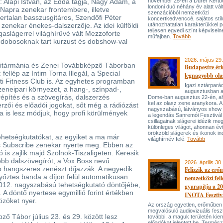
 Alapi István, az Edda tagja, Nagy Ádám, a
november 25-én a Dürer Kertben
londoni duó néhány év alatt vál
Napra zenekar frontembere, illetve
szenzációból nemzetközi
rtalan basszusgitáros, Szendőfi Péter
koncertkedvenccé, sajátos stí
enekar énekes-dalszerzője. Az idei külföldi
utánozhatatlan karakterükkel p
teljesen egyedi színt képviseln
aslágerrel világhírűvé vált Mezzoforte
műfajban.
Tovább
 a dobosoknak tart kurzust és dobshow-val
2026. május 29.
itármánia és Zenei Továbbképző Táborban
Budapestre ér
fellép az Intim Torna Illegál, a Special
legnagyobb ola
i Fitness Club is. Az egyhetes programban
Igazi sztárpará
neipari környezet, a hang-, színpad-,
augusztusban 
répítés és a szövegírás, dalszerzés
Dome-ban augusztus 22-én, aho
kel az olasz zene aranykora. A
rzői és előadói jogokat, sőt még a rádiózást
nagyszabású, látványos show
ra is lesz módjuk, hogy profi körülmények
a legendás Sanremói Fesztivál
csillagainak slágerei idézik meg
különleges világot, ahonnan év
örökzöld slágerek és ikonok ind
ehetségkutatókat, az egyiket a ma már
világhírnév felé.
Tovább
s Subscribe zenekar nyerte meg. Ebben az
is zajlik majd Szolnok-Tiszaligeten. Keresik
obb dalszövegírót, a Vox Boss nevű
2026. április 30.
 hangszeres zenészt díjazzák. A negyedik
Felizzik az erő
yőztes banda a díjon felül automatikusan
nemzetközi fel
012. nagyszabású tehetségkutató döntőjébe,
gyarapítja a 2
A döntő nyertese egymillió forint értékben
INOTA Fesztiv
özöket nyer.
Az ország egyetlen, erőműben
megvalósuló audiovizuális feszt
ő Tábor július 23. és 29. között lesz
további, a maguk területén kie
előadókat jelentett be. Termés