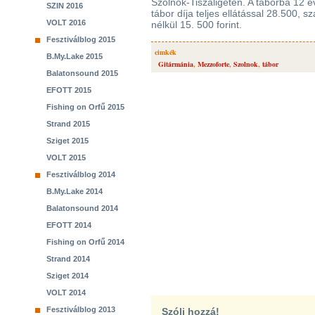
Szolnok-Tiszaligeten. A táborba 12 éve
SZIN 2016
tábor díja teljes ellátással 28.500, s
VOLT 2016
nélkül 15. 500 forint.
Fesztiválblog 2015
cimkék
B.My.Lake 2015
Gitármánia
,
Mezzoforte
,
Szolnok
,
tábor
Balatonsound 2015
EFOTT 2015
Fishing on Orfű 2015
Strand 2015
Sziget 2015
VOLT 2015
Fesztiválblog 2014
B.My.Lake 2014
Balatonsound 2014
EFOTT 2014
Fishing on Orfű 2014
Strand 2014
Sziget 2014
VOLT 2014
Fesztiválblog 2013
Szólj hozzá!