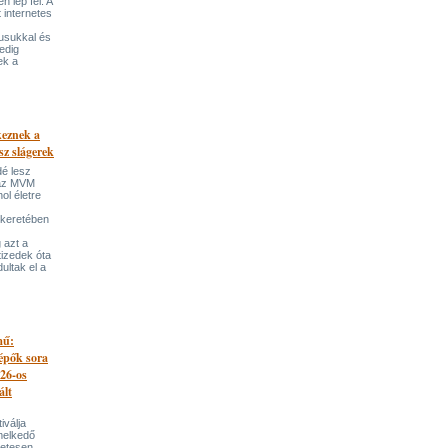
 lép fel. A
t internetes
lusukkal és
edig
ek a
keznek a
sz slágerek
dé lesz
az MVM
l életre
 keretében
 azt a
tizedek óta
ultak el a
mű:
lépők sora
026-os
ált
iválja
melkedő
zetesen