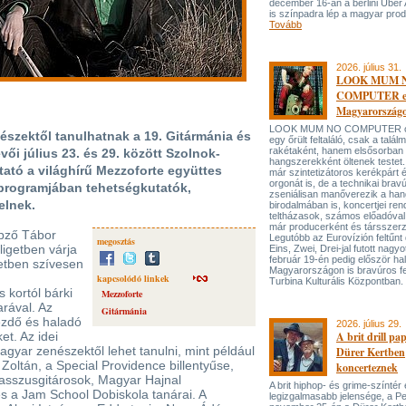
december 16-án a berlini Uber
is színpadra lép a magyar prod
Tovább
2026. július 31.
LOOK MUM 
COMPUTER el
Magyarország
LOOK MUM NO COMPUTER oly
szektől tanulhatnak a 19. Gitármánia és
egy őrült feltaláló, csak a talá
rakétaként, hanem elsősorban
i július 23. és 29. között Szolnok-
hangszerekként öltenek testet. 
tató a világhírű Mezzoforte együttes
már szintetizátoros kerékpárt 
orgonát is, de a technikai bravú
r programjában tehetségkutatók,
zseniálisan manőverezik a ha
elnek.
birodalmában is, koncertjei ren
teltházasok, számos előadóval
már producerként és társszerz
épző Tábor
Legutóbb az Eurovízión feltűnt 
megosztás
ligetben várja
Eins, Zwei, Drei-jal futott nagyo
február 19-én pedig először hal
netben szívesen
Magyarországon is bravúros fe
kapcsolódó linkek
Turbina Kulturális Központban.
 kortól bárki
Mezzoforte
rával. Az
Gitármánia
ezdő és haladó
2026. július 29.
et. Az idei
A brit drill pa
gyar zenészektől lehet tanulni, mint például
Dürer Kertben
 Zoltán, a Special Providence billentyűse,
koncerteznek
asszusgitárosok, Magyar Hajnal
A brit hiphop- és grime-színtér
s a Jam School Dobiskola tanárai. A
legizgalmasabb jelensége, a P