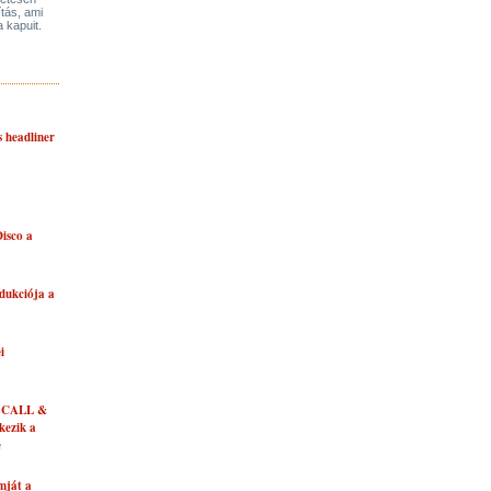
ítás, ami
a kapuit.
s headliner
isco a
dukciója a
i
 CALL &
ezik a
e
mját a