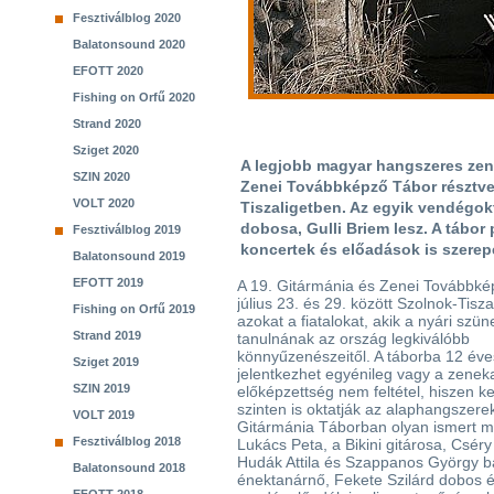
Fesztiválblog 2020
Balatonsound 2020
EFOTT 2020
Fishing on Orfű 2020
Strand 2020
Sziget 2020
A legjobb magyar hangszeres zené
SZIN 2020
Zenei Továbbképző Tábor résztvevő
VOLT 2020
Tiszaligetben. Az egyik vendégok
dobosa, Gulli Briem lesz. A tábo
Fesztiválblog 2019
koncertek és előadások is szerep
Balatonsound 2019
EFOTT 2019
A 19. Gitármánia és Zenei Továbbk
július 23. és 29. között Szolnok-Tisza
Fishing on Orfű 2019
azokat a fiatalokat, akik a nyári szü
Strand 2019
tanulnának az ország legkiválóbb
könnyűzenészeitől. A táborba 12 éves
Sziget 2019
jelentkezhet egyénileg vagy a zeneka
SZIN 2019
előképzettség nem feltétel, hiszen k
szinten is oktatják az alaphangszerek
VOLT 2019
Gitármánia Táborban olyan ismert ma
Fesztiválblog 2018
Lukács Peta, a Bikini gitárosa, Cséry
Hudák Attila és Szappanos György b
Balatonsound 2018
énektanárnő, Fekete Szilárd dobos é