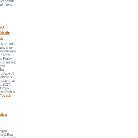
 Arénában
ukcióval.
NO
őször
on
an, mint
lmányai nem
 elektromos
Épített
és Furby
rok mellett
ngok
dre
 dolgozott
őként is.
dalával, az
t, 2027.
lhatjuk
llépését a
Tovább
pák a
 egyik
ete & Bas