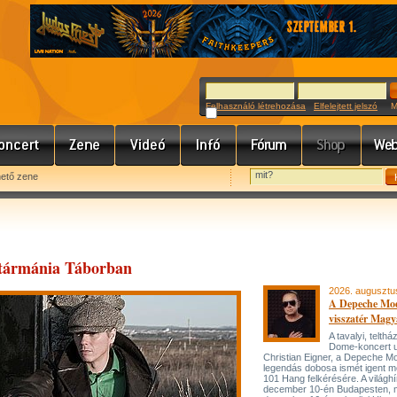
Felhasználó létrehozása
Elfelejtett jelszó
Meg
hető zene
Gitármánia Táborban
2026. augusztu
A Depeche Mo
visszatér Magy
A tavalyi, telt
Dome-koncert 
Christian Eigner, a Depeche M
legendás dobosa ismét igent m
101 Hang felkérésére. A világh
december 10-én Budapesten, 