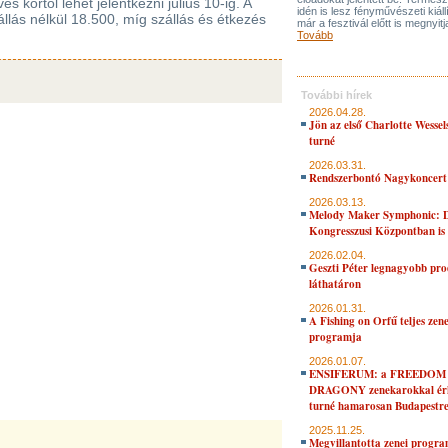
s kortól lehet jelentkezni július 10-ig. A
idén is lesz fényművészeti kiáll
zállás nélkül 18.500, míg szállás és étkezés
már a fesztivál előtt is megnyitj
Tovább
További hírek
2026.04.28.
Jön az első Charlotte Wessel
turné
2026.03.31.
Rendszerbontó Nagykoncert
2026.03.13.
Melody Maker Symphonic: D
Kongresszusi Központban is
2026.02.04.
Geszti Péter legnagyobb pro
láthatáron
2026.01.31.
A Fishing on Orfű teljes zene
programja
2026.01.07.
ENSIFERUM: a FREEDOM
DRAGONY zenekarokkal érk
turné hamarosan Budapestr
2025.11.25.
Megvillantotta zenei progra