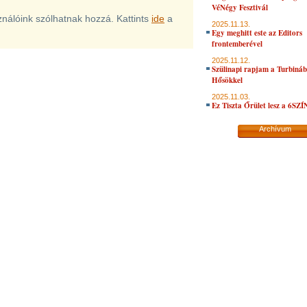
VéNégy Fesztivál
sználóink szólhatnak hozzá. Kattints
ide
a
2025.11.13.
Egy meghitt este az Editors
frontemberével
2025.11.12.
Szülinapi rapjam a Turbiná
Hősökkel
2025.11.03.
Ez Tiszta Őrület lesz a 6SZ
Archívum