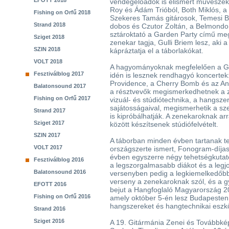
EFOTT 2018
vendégelőadók is elismert művészek:
Roy és Ádám Trióból, Both Miklós, a 
Fishing on Orfű 2018
Szekeres Tamás gitárosok, Temesi Be
Strand 2018
dobos és Czutor Zoltán, a Belmondo z
sztároktató a Garden Party című meg
Sziget 2018
zenekar tagja, Gulli Briem lesz, aki
SZIN 2018
kápráztatja el a táborlakókat.
VOLT 2018
A hagyományoknak megfelelően a G
Fesztiválblog 2017
idén is lesznek rendhagyó koncertek: 
Providence, a Cherry Bomb és az Ant
Balatonsound 2017
a résztvevők megismerkedhetnek a ze
Fishing on Orfű 2017
vizuál- és stúdiótechnika, a hangsze
sajátosságaival, megismerhetik a sze
Strand 2017
is kipróbálhatják. A zenekaroknak ar
Sziget 2017
között készítsenek stúdiófelvételt.
SZIN 2017
A táborban minden évben tartanak t
VOLT 2017
országszerte ismert, Fonogram-díja
évben egyszerre négy tehetségkutató 
Fesztiválblog 2016
a legszorgalmasabb diákot és a legj
Balatonsound 2016
versenyben pedig a legkiemelkedőbb
verseny a zenekaroknak szól, és a g
EFOTT 2016
bejut a Hangfoglaló Magyarország 2
Fishing on Orfű 2016
amely október 5-én lesz Budapesten. 
hangszereket és hangtechnikai eszk
Strand 2016
Sziget 2016
A 19. Gitármánia Zenei és Továbbképz