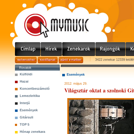
3422 zenekar 12339 letölt
Rovatok
Külföldi
Események
Hazai
2012. május 29.
Világsztár oktat a szolnoki 
Koncertbeszámoló
Lemezkritika
Interjú
Események
Gitársuli
TOP 5
Hónap zenekara