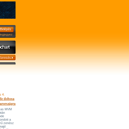
jegyez
s 4.
de dobosa
arországra
házas MVM
után
ode
ondott a
írű zenész
majd