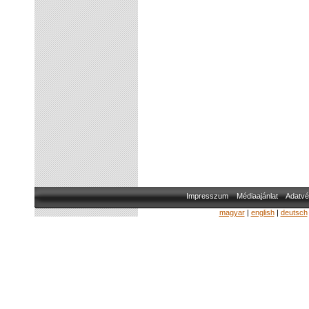
Impresszum
Médiaajánlat
Adatvé
magyar
|
english
|
deutsch