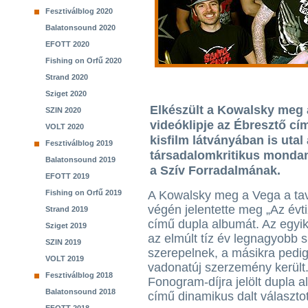
Fesztiválblog 2020
Balatonsound 2020
EFOTT 2020
Fishing on Orfű 2020
Strand 2020
Sziget 2020
Elkészült a Kowalsky meg 
SZIN 2020
videóklipje az Ébresztő cí
VOLT 2020
kisfilm látványában is utal
Fesztiválblog 2019
társadalomkritikus mondani
Balatonsound 2019
a Szív Forradalmának.
EFOTT 2019
Fishing on Orfű 2019
A Kowalsky meg a Vega a tav
végén jelentette meg „Az évt
Strand 2019
című dupla albumát. Az egyi
Sziget 2019
az elmúlt tíz év legnagyobb s
SZIN 2019
szerepelnek, a másikra pedig
VOLT 2019
vadonatúj szerzemény került.
Fesztiválblog 2018
Fonogram-díjra jelölt dupla 
Balatonsound 2018
című dinamikus dalt választot