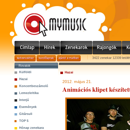
3422 zenekar 12339 letölt
Rovatok
Külföldi
Hazai
Hazai
2012. május 21.
Koncertbeszámoló
Animációs klipet készíte
Lemezkritika
Interjú
Események
Gitársuli
TOP 5
Hónap zenekara