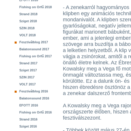
EFOTT 2018
- A zenekarról hagyományos m
Fishing on Orfű 2018
klipben egy animációs techniká
Strand 2018
mondanivalót. A klipben szer
Sziget 2018
gyarlóságokat, negatív jelle
SZIN 2018
figurákat marionett bábuként
VOLT 2018
ember, ami a jelenlegi emberi
Fesztiválblog 2017
szövege arra buzdítja a báb
Balatonsound 2017
a lelketlen helyzetből. A klip
vágja a zsinórokat, amitől a
Fishing on Orfű 2017
önálló életre kelnek. Az Éb
Strand 2017
Kowalsky meg a Vega fő mott
Sziget 2017
önmagát változtassa meg, és 
SZIN 2017
körülötte. Ez a dalunk ön- é
VOLT 2017
hiszen ébredésre ösztönöz a
Fesztiválblog 2016
a zenekar dalszerző frontem
Balatonsound 2016
A Kowalsky meg a Vega rajongó
EFOTT 2016
országszerte élőben, hiszen 
Fishing on Orfű 2016
fesztiválszezont.
Strand 2016
Sziget 2016
- Többek között május 27-én 