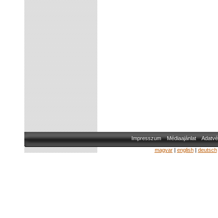
Impresszum
Médiaajánlat
Adatvé
magyar
|
english
|
deutsch