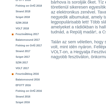
EFOTT 2018
bárhova is sorolják őket. Tíz
Fishing on Orfű 2018
töretlenül sikeresen egyesíti
az elektronikus zenével. Tav
Strand 2018
negyedik albumukat, amely t
Sziget 2018
legpopulárisabb lett! Több sl
SZIN 2018
amelyeket a rádiókban is hall
VOLT 2018
tudnád, a Repülj madár!, a C
Fesztiválblog 2017
Balatonsound 2017
Talán az sem véletlen, hogy
Fishing on Orfű 2017
volt, mint idén nyáron. Fellé
VOLT-on, a Hegyalja Fesztiv
Strand 2017
nagyobb fesztiválon, önkorm
Sziget 2017
SZIN 2017
VOLT 2017
Fesztiválblog 2016
Balatonsound 2016
EFOTT 2016
Fishing on Orfű 2016
Strand 2016
Sziget 2016