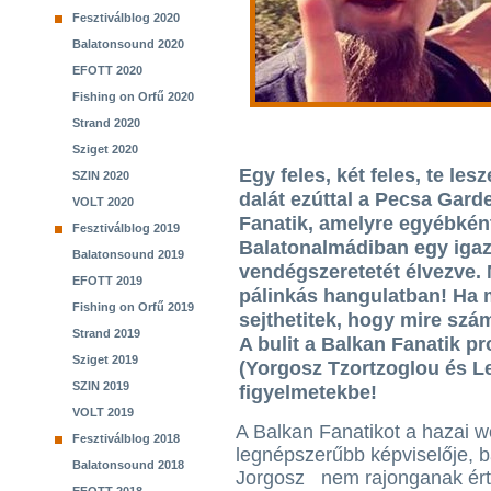
Fesztiválblog 2020
Balatonsound 2020
EFOTT 2020
Fishing on Orfű 2020
Strand 2020
Sziget 2020
Egy feles, két feles, te les
SZIN 2020
dalát ezúttal a Pecsa Gard
VOLT 2020
Fanatik, amelyre egyébként
Fesztiválblog 2019
Balatonalmádiban egy igaz
Balatonsound 2019
vendégszeretetét élvezve.
EFOTT 2019
pálinkás hangulatban! Ha m
Fishing on Orfű 2019
sejthetitek, hogy mire szám
Strand 2019
A bulit a Balkan Fanatik p
Sziget 2019
(Yorgosz Tzortzoglou és L
SZIN 2019
figyelmetekbe!
VOLT 2019
A Balkan Fanatikot a hazai w
Fesztiválblog 2018
legnépszerűbb képviselője, 
Balatonsound 2018
Jorgosz nem rajonganak ért