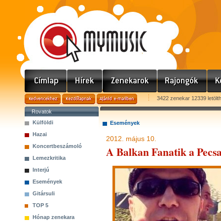
3422 zenekar 12339 letölt
Rovatok
Külföldi
Események
Hazai
2012. május 10.
Koncertbeszámoló
A Balkan Fanatik a Pecs
Lemezkritika
Interjú
Események
Gitársuli
TOP 5
Hónap zenekara