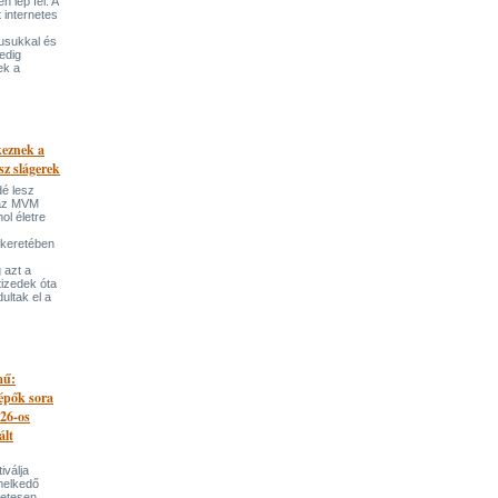
 lép fel. A
t internetes
lusukkal és
edig
ek a
keznek a
sz slágerek
dé lesz
az MVM
l életre
 keretében
 azt a
tizedek óta
ultak el a
mű:
lépők sora
026-os
ált
iválja
melkedő
zetesen