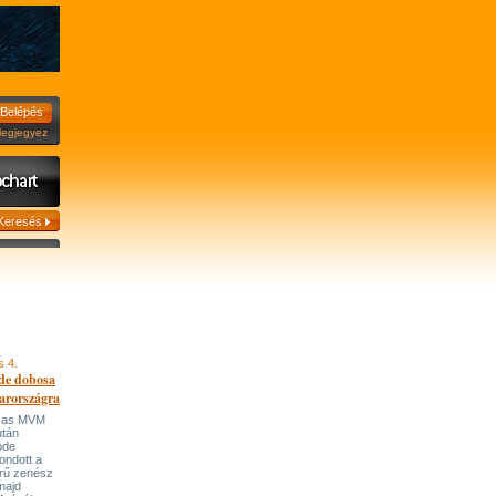
jegyez
s 4.
de dobosa
arországra
házas MVM
után
ode
ondott a
írű zenész
majd