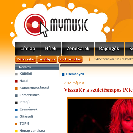
3422 zenekar 12339 letölt
Rovatok
Külföldi
Események
Hazai
2012. május 8.
Visszatér a születésnapos Pét
Koncertbeszámoló
Lemezkritika
Interjú
Események
Gitársuli
TOP 5
Hónap zenekara