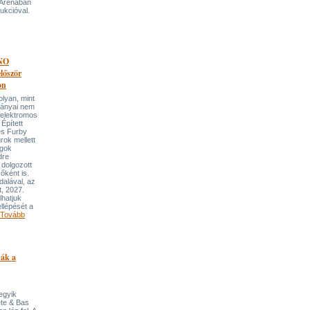
 Arénában
ukcióval.
NO
őször
on
an, mint
lmányai nem
 elektromos
Épített
és Furby
rok mellett
ngok
dre
 dolgozott
őként is.
dalával, az
t, 2027.
lhatjuk
llépését a
Tovább
pák a
 egyik
ete & Bas