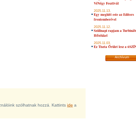
VéNégy Fesztivál
2025.11.13.
Egy meghitt este az Editors
frontemberével
2025.11.12.
Szülinapi rapjam a Turbiná
Hősökkel
2025.11.03.
Ez Tiszta Őrület lesz a 6SZ
Archívum
sználóink szólhatnak hozzá. Kattints
ide
a