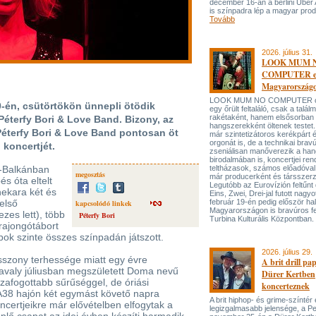
december 16-án a berlini Uber
is színpadra lép a magyar prod
Tovább
2026. július 31.
LOOK MUM 
COMPUTER el
Magyarország
LOOK MUM NO COMPUTER oly
-én, csütörtökön ünnepli ötödik
egy őrült feltaláló, csak a talá
rakétaként, hanem elsősorban
 Péterfy Bori & Love Band. Bizony, az
hangszerekként öltenek testet. 
Péterfy Bori & Love Band pontosan öt
már szintetizátoros kerékpárt 
orgonát is, de a technikai bravú
 koncertjét.
zseniálisan manőverezik a ha
birodalmában is, koncertjei ren
t-Balkánban
teltházasok, számos előadóval
megosztás
már producerként és társszerz
és óta eltelt
Legutóbb az Eurovízión feltűnt 
ekara két és
Eins, Zwei, Drei-jal futott nagyo
 első
február 19-én pedig először hal
kapcsolódó linkek
Magyarországon is bravúros fe
zes lett), több
Péterfy Bori
Turbina Kulturális Központban.
 rajongótábort
ubok szinte összes színpadán játszott.
2026. július 29.
sszony terhessége miatt egy évre
A brit drill pa
tavaly júliusban megszületett Doma nevű
Dürer Kertben
sszafogottabb sűrűséggel, de óriási
koncerteznek
 A38 hajón két egymást követő napra
A brit hiphop- és grime-színtér
ncertjeikre már elővételben elfogytak a
legizgalmasabb jelensége, a P