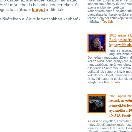
plő csapat az idei évben készíti harmadik
november 25-én a Dürer Kertben
londoni duó néhány év alatt vál
szét már lehet is hallani a koncerteken. Az
szenzációból nemzetközi
egosztó szülinapi
blogot
indítottak...
koncertkedvenccé, sajátos stí
utánozhatatlan karakterükkel p
teljesen egyedi színt képviseln
 elővételben a Wave lemezboltban kaphatók.
műfajban.
Tovább
2026. május 29.
Budapestre ér
legnagyobb ola
Igazi sztárpará
augusztusban 
Dome-ban augusztus 22-én, aho
kel az olasz zene aranykora. A
nagyszabású, látványos show
a legendás Sanremói Fesztivál
csillagainak slágerei idézik meg
különleges világot, ahonnan év
örökzöld slágerek és ikonok ind
világhírnév felé.
Tovább
2026. április 30.
Felizzik az erő
nemzetközi fel
gyarapítja a 2
INOTA Fesztiv
Az ország egyetlen, erőműben
megvalósuló audiovizuális feszt
további, a maguk területén kie
előadókat jelentett be. Termés