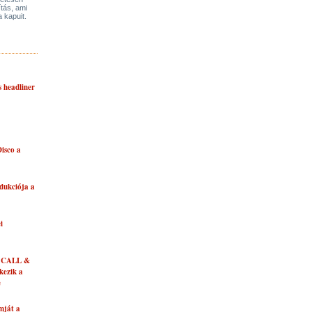
ítás, ami
a kapuit.
s headliner
isco a
dukciója a
i
 CALL &
ezik a
e
mját a