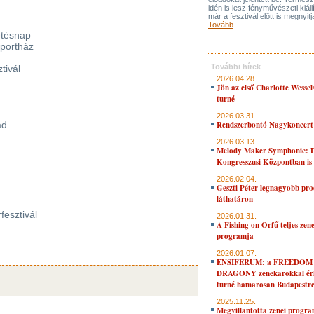
idén is lesz fényművészeti kiáll
már a fesztivál előtt is megnyitj
Tovább
etésnap
Sportház
További hírek
tivál
2026.04.28.
Jön az első Charlotte Wessel
turné
2026.03.31.
ad
Rendszerbontó Nagykoncert
2026.03.13.
Melody Maker Symphonic: D
Kongresszusi Központban is
2026.02.04.
Geszti Péter legnagyobb pro
láthatáron
fesztivál
2026.01.31.
A Fishing on Orfű teljes zene
programja
2026.01.07.
ENSIFERUM: a FREEDOM
DRAGONY zenekarokkal érk
turné hamarosan Budapestr
2025.11.25.
Megvillantotta zenei progra