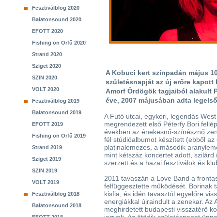
Fesztiválblog 2020
Balatonsound 2020
EFOTT 2020
Fishing on Orfű 2020
Strand 2020
Sziget 2020
A Kobuci kert színpadán május 10
SZIN 2020
születésnapját az új erőre kapott
VOLT 2020
Amorf Ördögök tagjaiból alakult 
éve, 2007 májusában adta legelső
Fesztiválblog 2019
Balatonsound 2019
A Futó utcai, egykori, legendás Wes
megrendezett első Péterfy Bori fellép
EFOTT 2019
években az énekesnő-színésznő zen
Fishing on Orfű 2019
fél stúdióalbumot készített (ebből az
platinalemezes, a második aranyleme
Strand 2019
mint kétszáz koncertet adott, szilárd
Sziget 2019
szerzett és a hazai fesztiválok és kl
SZIN 2019
2011 tavaszán a Love Band a fronta
VOLT 2019
felfüggesztette működését. Borinak 
kisfia, és idén tavasztól egyelőre vi
Fesztiválblog 2018
energiákkal újraindult a zenekar. Az
Balatonsound 2018
meghirdetett budapesti visszatérő ko