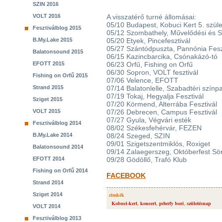
SZIN 2016
VOLT 2016
A visszatérő turné állomásai:
05/10 Budapest, Kobuci Kert 5. szül
Fesztiválblog 2015
05/12 Szombathely, Művelődési és 
B.My.Lake 2015
05/20 Etyek, Pincefesztivál
05/27 Szántódpuszta, Pannónia Fesz
Balatonsound 2015
06/15 Kazincbarcika, Csónakázó-tó
EFOTT 2015
06/23 Orfű, Fishing on Orfű
06/30 Sopron, VOLT fesztivál
Fishing on Orfű 2015
07/06 Velence, EFOTT
Strand 2015
07/14 Balatonlelle, Szabadtéri színp
07/19 Tokaj, Hegyalja Fesztivál
Sziget 2015
07/20 Körmend, Alterrába Fesztivál
VOLT 2015
07/26 Debrecen, Campus Fesztivál
07/27 Gyula, Végvári esték
Fesztiválblog 2014
08/02 Székesfehérvár, FEZEN
B.My.Lake 2014
08/24 Szeged, SZIN
09/01 Szigetszentmiklós, Roxiget
Balatonsound 2014
09/14 Zalaegerszeg, Októberfest Sör
EFOTT 2014
09/28 Gödöllő, Trafó Klub
Fishing on Orfű 2014
FACEBOOK
Strand 2014
Sziget 2014
cimkék
Kobuci-kert
,
koncert
,
péterfy bori
,
születésnap
VOLT 2014
Fesztiválblog 2013