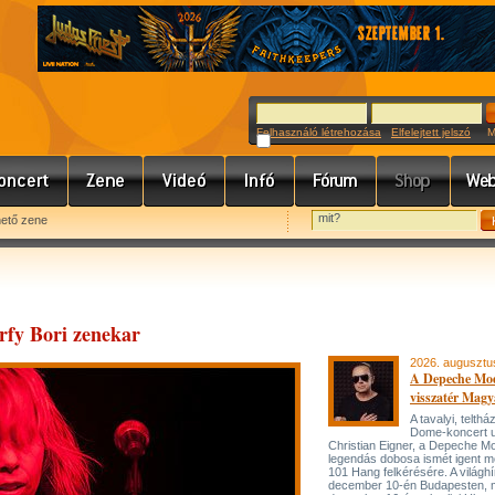
Felhasználó létrehozása
Elfelejtett jelszó
Meg
hető zene
erfy Bori zenekar
2026. augusztu
A Depeche Mo
visszatér Magy
A tavalyi, telt
Dome-koncert 
Christian Eigner, a Depeche M
legendás dobosa ismét igent m
101 Hang felkérésére. A világh
december 10-én Budapesten, 